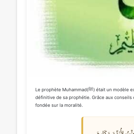
Le prophète Muhammad(ﷺ) était un modèle exemplaire à tous égards. Sa morale a servi de norme pour les individus et les communautés et de preuve
définitive de sa prophétie. Grâce aux conseils di
fondée sur la moralité.
تُ لِأُتَمِّمَ مَكَارِمَ