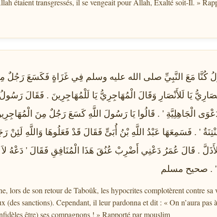
Allah étaient transgressés, il se vengeait pour Allah, Exalté soit-Il. » Ra
يَقُولُ كُنَّا مَعَ النَّبِيِّ صلى الله عليه وسلم فِي غَزَاةٍ فَكَسَعَ رَجُلٌ مِنَ
ْصَارِيُّ يَا لَلأَنْصَارِ وَقَالَ الْمُهَاجِرِيُّ يَا لَلْمُهَاجِرِينَ ‏.‏ فَقَالَ رَس
ى الْجَاهِلِيَّةِ ‏'‏ ‏.‏ قَالُوا يَا رَسُولَ اللَّهِ كَسَعَ رَجُلٌ مِنَ الْمُهَاجِرِينَ 
نْتِنَةٌ ‏'‏ ‏.‏ فَسَمِعَهَا عَبْدُ اللَّهِ بْنُ أُبَىٍّ فَقَالَ قَدْ فَعَلُوهَا وَاللَّهِ لَئِنْ رَج
الأَذَلَّ ‏.‏ قَالَ عُمَرُ دَعْنِي أَضْرِبْ عُنُقَ هَذَا الْمُنَافِقِ فَقَالَ ‏'‏ دَعْهُ لاَ 
َهُ ‏'‏ ‏.‏ صحيح مسلم
, lors de son retour de Taboûk, les hypocrites complotèrent contre sa vie
ux (des sanctions). Cependant, il leur pardonna et dit : « On n’aura pa
 infidèles être) ses compagnons ! » Rapporté par mouslim