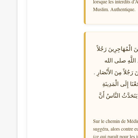
lorsque les interdits d’
Muslim. Authentique.
 الْمُهَاجِرِينَ رَجُلاً
ُولُ اللَّهِ صلى الله
رَجُلاً مِنَ الأَنْصَارِ ‏.‏
َعْنَا إِلَى الْمَدِينَةِ
يَتَحَدَّثُ النَّاسُ أَنَّ
Sur le chemin de Médine
suggéra, alors contre e
(ce qui paraît pour les