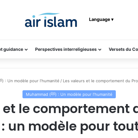
Language ▾
 et guidance
Perspectives interreligieuses
Versets du C
Muhammad (ﷺ) : Un modèle pour l'humanité
/
Les valeurs et le comportement du Pr
Muhammad (ﷺ) : Un modèle pour l'humanité
s et le comportement 
un modèle pour tout