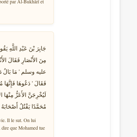
pporté par Al-Bukhârî et
جَابِرَ بْنَ عَبْدِ اللَّهِ 
مِنَ الأَنْصَارِ فَقَالَ الأَن
عليه وسلم ‏'‏ مَا بَالُ دَعْوَ
فَقَالَ ‏'‏ دَعُوهَا فَإِنَّهَا مُ
لَيُخْرِجَنَّ الأَعَزُّ مِنْهَا 
مُحَمَّدًا يَقْتُلُ أَصْحَاب
. Il le sut. On lui
s à dire que Mohamed tue