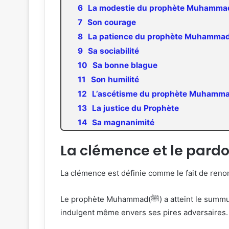
Son courage
Sa sociabilité
Sa bonne blague
Son humilité
La justice du Prophète
Sa magnanimité
La clémence et le pard
La clémence est définie comme le fait de renon
Le prophète Muhammad(ﷺ) a atteint le summum du pardon et de la clémence, en pardonnant à la fois à ses ennemis et à ses amis. Dieu lui a appris à être
indulgent même envers ses pires adversaires.