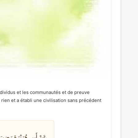
e rien et a établi une civilisation sans précédent
عَنْ أَبِي هُرَيْرَةَ رَضِيَ ا