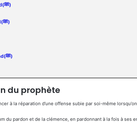
La modestie du prophète Muhammad(ﷺ)
La patience du prophète Muhammad(ﷺ)
L’ascétisme du prophète Muhammad(ﷺ)
on du prophète
cer à la réparation d’une offense subie par soi-même lorsqu’on 