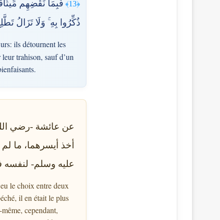
فَبِمَا نَقْضِهِم مِّيثَاقَ
﴿13﴾
ذُكِّرُوا بِهِ ۚ وَلَا تَزَالُ تَطَّ
rs: ils détournent les
 leur trahison, sauf d’un
ienfaisants.
عن عائشة -رضي الله ع
أخذ أيسرهما، ما لم ي
عليه وسلم- لنفسه ف.
s eu le choix entre deux
éché, il en était le plus
lui-même, cependant,