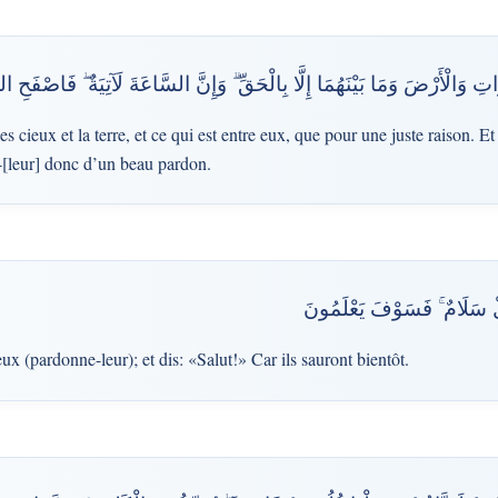
تِ وَالْأَرْضَ وَمَا بَيْنَهُمَا إِلَّا بِالْحَقِّ ۗ وَإِنَّ السَّاعَةَ لَآتِيَةٌ ۖ فَاصْفَحِ 
s cieux et la terre, et ce qui est entre eux, que pour une juste raison. E
-[leur] donc d’un beau pardon.
ْ سَلَامٌ ۚ فَسَوْفَ يَعْلَمُونَ
eux (pardonne-leur); et dis: «Salut!» Car ils sauront bientôt.