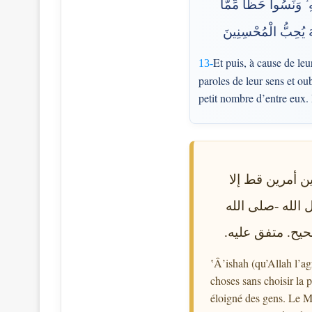
ِ ۙ وَنَسُوا حَظًّا مِّمَّا
َّهَ يُحِبُّ الْمُحْسِنِينَ
Et puis, à cause de le
13-
paroles de leur sens et ou
petit nombre d’entre eux. 
ين أمرين قط إلا
 الله -صلى الله
صحيح. متفق عليه
ʽÂ’ishah (qu’Allah l’agr
choses sans choisir la pl
éloigné des gens. Le Me