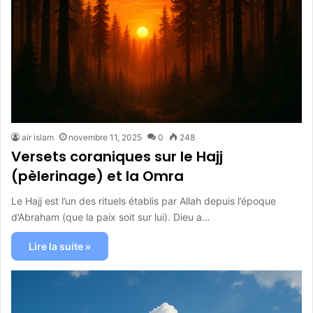
air islam
novembre 11, 2025
0
248
Versets coraniques sur le Hajj
(pèlerinage) et la Omra
Le Hajj est l’un des rituels établis par Allah depuis l’époque
d’Abraham (que la paix soit sur lui). Dieu a…
Lire la suite »