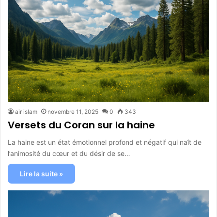
air islam
novembre 11, 2025
0
343
Versets du Coran sur la haine
La haine est un état émotionnel profond et négatif qui naît de
l’animosité du cœur et du désir de se…
Lire la suite »