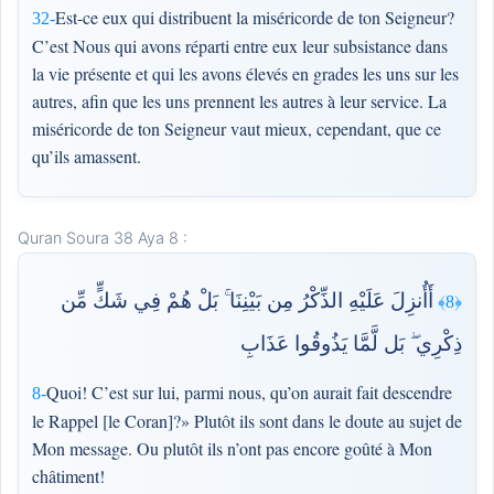
Est-ce eux qui distribuent la miséricorde de ton Seigneur?
32-
C’est Nous qui avons réparti entre eux leur subsistance dans
la vie présente et qui les avons élevés en grades les uns sur les
autres, afin que les uns prennent les autres à leur service. La
miséricorde de ton Seigneur vaut mieux, cependant, que ce
qu’ils amassent.
Quran Soura 38 Aya 8 :
أَأُنزِلَ عَلَيْهِ الذِّكْرُ مِن بَيْنِنَا ۚ بَلْ هُمْ فِي شَكٍّ مِّن
﴿8﴾
ذِكْرِي ۖ بَل لَّمَّا يَذُوقُوا عَذَابِ
Quoi! C’est sur lui, parmi nous, qu’on aurait fait descendre
8-
le Rappel [le Coran]?» Plutôt ils sont dans le doute au sujet de
Mon message. Ou plutôt ils n’ont pas encore goûté à Mon
châtiment!