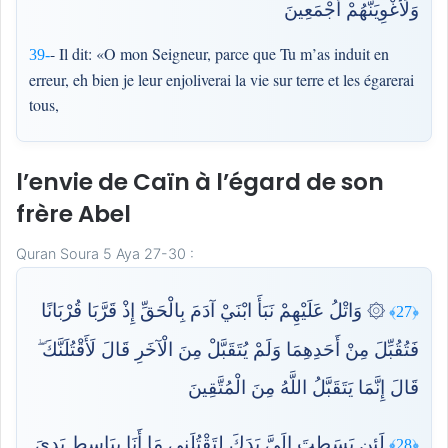
وَلَأُغْوِيَنَّهُمْ أَجْمَعِينَ
- Il dit: «O mon Seigneur, parce que Tu m’as induit en
39-
erreur, eh bien je leur enjoliverai la vie sur terre et les égarerai
tous,
l’envie de Caïn à l’égard de son
frère Abel
Quran Soura 5 Aya 27-30 :
۞ وَاتْلُ عَلَيْهِمْ نَبَأَ ابْنَيْ آدَمَ بِالْحَقِّ إِذْ قَرَّبَا قُرْبَانًا
﴿27﴾
فَتُقُبِّلَ مِنْ أَحَدِهِمَا وَلَمْ يُتَقَبَّلْ مِنَ الْآخَرِ قَالَ لَأَقْتُلَنَّكَ ۖ
قَالَ إِنَّمَا يَتَقَبَّلُ اللَّهُ مِنَ الْمُتَّقِينَ
لَئِن بَسَطتَ إِلَيَّ يَدَكَ لِتَقْتُلَنِي مَا أَنَا بِبَاسِطٍ يَدِيَ
﴿28﴾