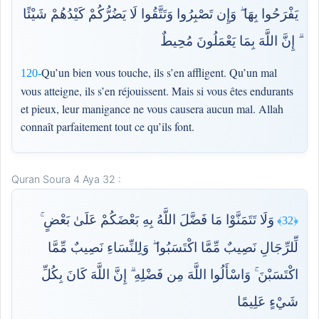
يَفْرَحُوا بِهَا ۖ وَإِن تَصْبِرُوا وَتَتَّقُوا لَا يَضُرُّكُمْ كَيْدُهُمْ شَيْئًا
ۗ إِنَّ اللَّهَ بِمَا يَعْمَلُونَ مُحِيطٌ
Qu’un bien vous touche, ils s’en affligent. Qu’un mal
120-
vous atteigne, ils s’en réjouissent. Mais si vous êtes endurants
et pieux, leur manigance ne vous causera aucun mal. Allah
connaît parfaitement tout ce qu’ils font.
Quran Soura 4 Aya 32 :
وَلَا تَتَمَنَّوْا مَا فَضَّلَ اللَّهُ بِهِ بَعْضَكُمْ عَلَىٰ بَعْضٍ ۚ
﴿32﴾
لِّلرِّجَالِ نَصِيبٌ مِّمَّا اكْتَسَبُوا ۖ وَلِلنِّسَاءِ نَصِيبٌ مِّمَّا
اكْتَسَبْنَ ۚ وَاسْأَلُوا اللَّهَ مِن فَضْلِهِ ۗ إِنَّ اللَّهَ كَانَ بِكُلِّ
شَيْءٍ عَلِيمًا