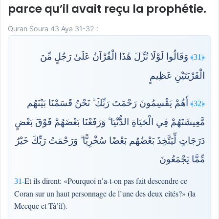
parce qu’il avait reçu la prophétie.
Quran Soura 43 Aya 31-32 :
وَقَالُوا لَوْلَا نُزِّلَ هَٰذَا الْقُرْآنُ عَلَىٰ رَجُلٍ مِّنَ
﴿31﴾
الْقَرْيَتَيْنِ عَظِيمٍ
أَهُمْ يَقْسِمُونَ رَحْمَتَ رَبِّكَ ۚ نَحْنُ قَسَمْنَا بَيْنَهُم
﴿32﴾
مَّعِيشَتَهُمْ فِي الْحَيَاةِ الدُّنْيَا ۚ وَرَفَعْنَا بَعْضَهُمْ فَوْقَ بَعْضٍ
دَرَجَاتٍ لِّيَتَّخِذَ بَعْضُهُم بَعْضًا سُخْرِيًّا ۗ وَرَحْمَتُ رَبِّكَ خَيْرٌ
مِّمَّا يَجْمَعُونَ
Et ils dirent: «Pourquoi n’a-t-on pas fait descendre ce
31-
Coran sur un haut personnage de l’une des deux cités?» (la
Mecque et Tâ’îf).