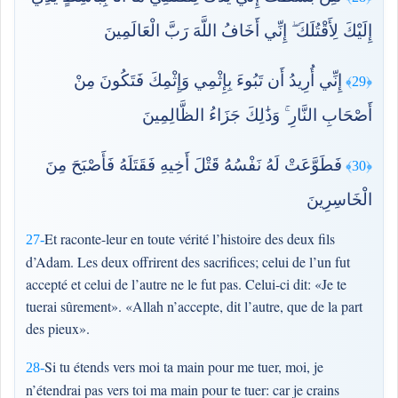
إِلَيْكَ لِأَقْتُلَكَ ۖ إِنِّي أَخَافُ اللَّهَ رَبَّ الْعَالَمِينَ
إِنِّي أُرِيدُ أَن تَبُوءَ بِإِثْمِي وَإِثْمِكَ فَتَكُونَ مِنْ
﴿29﴾
أَصْحَابِ النَّارِ ۚ وَذَٰلِكَ جَزَاءُ الظَّالِمِينَ
فَطَوَّعَتْ لَهُ نَفْسُهُ قَتْلَ أَخِيهِ فَقَتَلَهُ فَأَصْبَحَ مِنَ
﴿30﴾
الْخَاسِرِينَ
Et raconte-leur en toute vérité l’histoire des deux fils
27-
d’Adam. Les deux offrirent des sacrifices; celui de l’un fut
accepté et celui de l’autre ne le fut pas. Celui-ci dit: «Je te
tuerai sûrement». «Allah n’accepte, dit l’autre, que de la part
des pieux».
Si tu étends vers moi ta main pour me tuer, moi, je
28-
n’étendrai pas vers toi ma main pour te tuer: car je crains