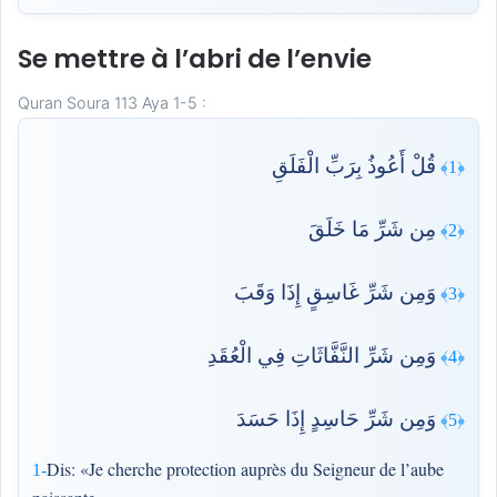
Se mettre à l’abri de l’envie
Quran Soura 113 Aya 1-5 :
قُلْ أَعُوذُ بِرَبِّ الْفَلَقِ
﴿1﴾
مِن شَرِّ مَا خَلَقَ
﴿2﴾
وَمِن شَرِّ غَاسِقٍ إِذَا وَقَبَ
﴿3﴾
وَمِن شَرِّ النَّفَّاثَاتِ فِي الْعُقَدِ
﴿4﴾
وَمِن شَرِّ حَاسِدٍ إِذَا حَسَدَ
﴿5﴾
Dis: «Je cherche protection auprès du Seigneur de l’aube
1-