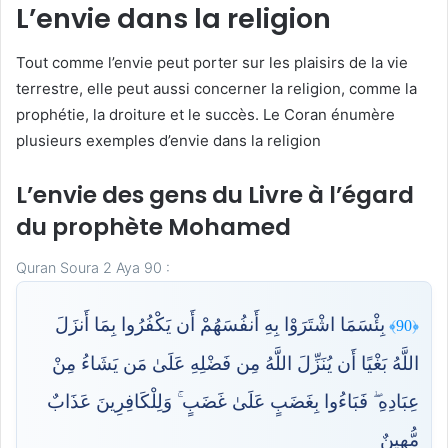
L’envie dans la religion
Tout comme l’envie peut porter sur les plaisirs de la vie
terrestre, elle peut aussi concerner la religion, comme la
prophétie, la droiture et le succès. Le Coran énumère
plusieurs exemples d’envie dans la religion
L’envie des gens du Livre à l’égard
du prophète Mohamed
Quran Soura 2 Aya 90 :
بِئْسَمَا اشْتَرَوْا بِهِ أَنفُسَهُمْ أَن يَكْفُرُوا بِمَا أَنزَلَ
﴿90﴾
اللَّهُ بَغْيًا أَن يُنَزِّلَ اللَّهُ مِن فَضْلِهِ عَلَىٰ مَن يَشَاءُ مِنْ
عِبَادِهِ ۖ فَبَاءُوا بِغَضَبٍ عَلَىٰ غَضَبٍ ۚ وَلِلْكَافِرِينَ عَذَابٌ
مُّهِينٌ