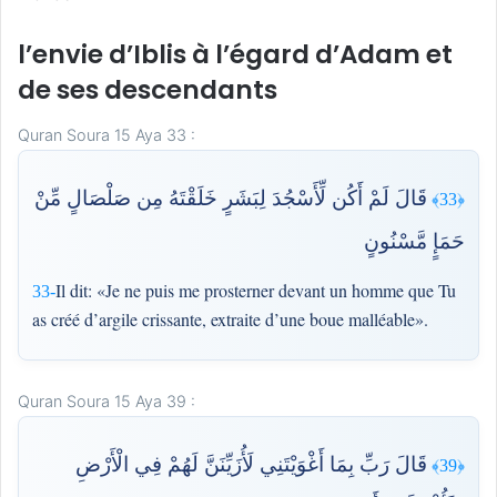
l’envie d’Iblis à l’égard d’Adam et
de ses descendants
Quran Soura 15 Aya 33 :
قَالَ لَمْ أَكُن لِّأَسْجُدَ لِبَشَرٍ خَلَقْتَهُ مِن صَلْصَالٍ مِّنْ
﴿33﴾
حَمَإٍ مَّسْنُونٍ
Il dit: «Je ne puis me prosterner devant un homme que Tu
33-
as créé d’argile crissante, extraite d’une boue malléable».
Quran Soura 15 Aya 39 :
قَالَ رَبِّ بِمَا أَغْوَيْتَنِي لَأُزَيِّنَنَّ لَهُمْ فِي الْأَرْضِ
﴿39﴾