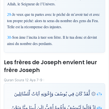
Allah, le Seigneur de l’Univers.
Je veux que tu partes avec le péché de m’avoir tué et avec
29-
ton propre péché: alors tu seras du nombre des gens du Feu.
Telle est la récompense des injustes.
Son âme l’incita à tuer son frère. Il le tua donc et devint
30-
ainsi du nombre des perdants.
Les frères de Joseph envient leur
frère Joseph
Quran Soura 12 Aya 7-9 :
۞ لَّقَدْ كَانَ فِي يُوسُفَ وَإِخْوَتِهِ آيَاتٌ لِّلسَّائِلِينَ
﴿7﴾
إِذْ قَالُوا لَيُوسُفُ وَأَخُوهُ أَحَبُّ إِلَىٰ أَبِينَا مِنَّا وَنَحْنُ
﴿8﴾