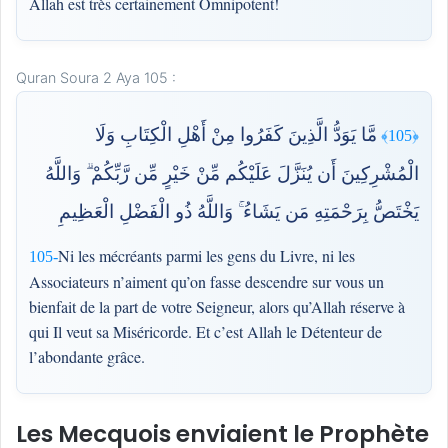
Allah est très certainement Omnipotent!
Quran Soura 2 Aya 105 :
مَّا يَوَدُّ الَّذِينَ كَفَرُوا مِنْ أَهْلِ الْكِتَابِ وَلَا
﴿105﴾
الْمُشْرِكِينَ أَن يُنَزَّلَ عَلَيْكُم مِّنْ خَيْرٍ مِّن رَّبِّكُمْ ۗ وَاللَّهُ
يَخْتَصُّ بِرَحْمَتِهِ مَن يَشَاءُ ۚ وَاللَّهُ ذُو الْفَضْلِ الْعَظِيمِ
Ni les mécréants parmi les gens du Livre, ni les
105-
Associateurs n’aiment qu’on fasse descendre sur vous un
bienfait de la part de votre Seigneur, alors qu’Allah réserve à
qui Il veut sa Miséricorde. Et c’est Allah le Détenteur de
l’abondante grâce.
Les Mecquois enviaient le Prophète