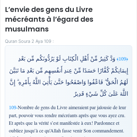
L’envie des gens du Livre
mécréants à l’égard des
musulmans
Quran Soura 2 Aya 109 :
وَدَّ كَثِيرٌ مِّنْ أَهْلِ الْكِتَابِ لَوْ يَرُدُّونَكُم مِّن بَعْدِ
﴿109﴾
إِيمَانِكُمْ كُفَّارًا حَسَدًا مِّنْ عِندِ أَنفُسِهِم مِّن بَعْدِ مَا تَبَيَّنَ
لَهُمُ الْحَقُّ ۖ فَاعْفُوا وَاصْفَحُوا حَتَّىٰ يَأْتِيَ اللَّهُ بِأَمْرِهِ ۗ إِنَّ
اللَّهَ عَلَىٰ كُلِّ شَيْءٍ قَدِيرٌ
Nombre de gens du Livre aimeraient par jalousie de leur
109-
part, pouvoir vous rendre mécréants après que vous ayez cru.
Et après que la vérité s’est manifestée à eux! Pardonnez et
oubliez jusqu’à ce qu’Allah fasse venir Son commandement.