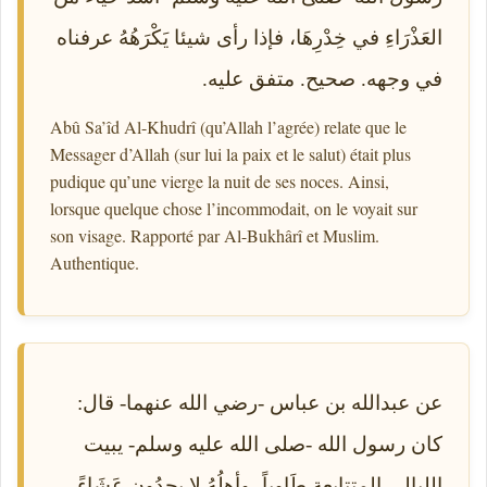
العَذْرَاءِ في خِدْرِهَا، فإذا رأى شيئا يَكْرَهُهُ عرفناه
في وجهه. صحيح. متفق عليه.
Abû Sa’îd Al-Khudrî (qu’Allah l’agrée) relate que le
Messager d’Allah (sur lui la paix et le salut) était plus
pudique qu’une vierge la nuit de ses noces. Ainsi,
lorsque quelque chose l’incommodait, on le voyait sur
son visage. Rapporté par Al-Bukhârî et Muslim.
Authentique.
عن عبدالله بن عباس -رضي الله عنهما- قال:
كان رسول الله -صلى الله عليه وسلم- يبيت
الليالي المتتابعة طَاوِياً، وأهلُهُ لا يجِدُون عَشَاءً،