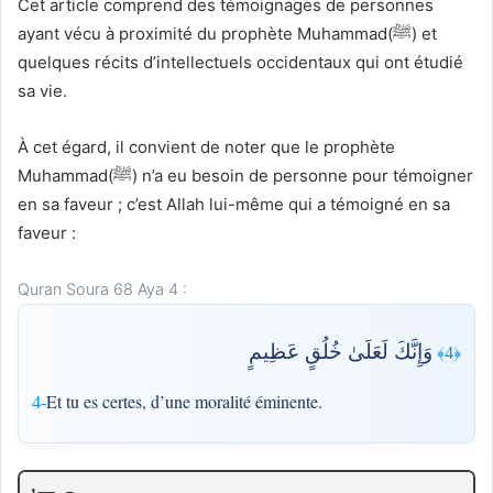
Cet article comprend des témoignages de personnes
ayant vécu à proximité du prophète Muhammad(ﷺ) et
quelques récits d’intellectuels occidentaux qui ont étudié
sa vie.
À cet égard, il convient de noter que le prophète
Muhammad(ﷺ) n’a eu besoin de personne pour témoigner
en sa faveur ; c’est Allah lui-même qui a témoigné en sa
faveur :
Quran Soura 68 Aya 4 :
وَإِنَّكَ لَعَلَىٰ خُلُقٍ عَظِيمٍ
﴿4﴾
Et tu es certes, d’une moralité éminente.
4-