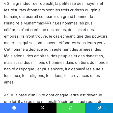
« Si la grandeur de l’objectif, la petitesse des moyens et
les résultats étonnants sont les trois critères du génie
humain, qui oserait comparer un grand homme de
l’histoire à Muhammad(ﷺ) ? Les hommes les plus
célèbres n’ont créé que des armes, des lois et des
empires. Ils n’ont trouvé, le cas échéant, que des pouvoirs
matériels, qui se sont souvent effondrés sous leurs yeux.
Cet homme a déplacé non seulement des armées, des
législations, des empires, des peuples et des dynasties,
mais aussi des millions d’hommes dans un tiers du monde
habité à l’époque ; et plus encore, il a déplacé les autels,
les dieux, les religions, les idées, les croyances et les
âmes.
« Sur la base d’un Livre dont chaque lettre est devenue
une loi, il a créé une nationalité spirituelle qui réunit des
peuples de toutes langues et de toutes races. Il a laissé la
Facebook
X
WhatsApp
Telegram