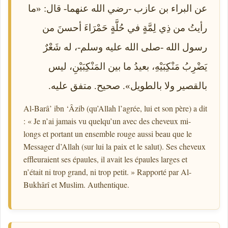
عن البراء بن عازب -رضي الله عنهما- قال: «ما
رأيتُ من ذِي لِمَّةٍ في حُلَّةٍ حَمْرَاءَ أحسنَ من
رسول الله -صلى الله عليه وسلم-، له شَعْرٌ
يَضْرِبُ مَنْكِبَيْهِ، بعيدُ ما بين المَنْكِبَيْنِ، ليس
بالقصير ولا بالطويل». صحيح. متفق عليه.
Al-Barâ’ ibn ‘Âzib (qu’Allah l’agrée, lui et son père) a dit
: « Je n’ai jamais vu quelqu’un avec des cheveux mi-
longs et portant un ensemble rouge aussi beau que le
Messager d’Allah (sur lui la paix et le salut). Ses cheveux
effleuraient ses épaules, il avait les épaules larges et
n’était ni trop grand, ni trop petit. » Rapporté par Al-
Bukhârî et Muslim. Authentique.