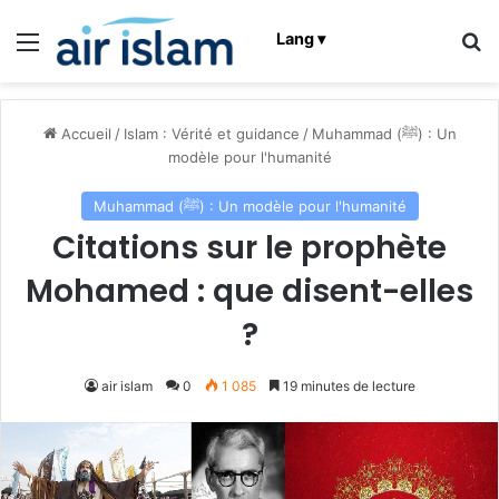
Menu
R
Lang ▾
Accueil
/
Islam : Vérité et guidance
/
Muhammad (ﷺ) : Un
modèle pour l'humanité
Muhammad (ﷺ) : Un modèle pour l'humanité
Citations sur le prophète
Mohamed : que disent-elles
?
air islam
0
1 085
19 minutes de lecture