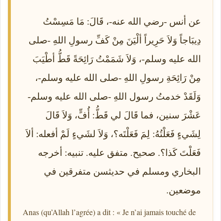
عن أنس -رضي الله عنه-، قَالَ: مَا مَسِسْتُ
دِيبَاجاً وَلاَ حَرِيراً ألْيَنَ مِنْ كَفِّ رسولِ اللهِ -صلى
الله عليه وسلم-، وَلاَ شَمَمْتُ رَائِحَةً قَطُّ أطْيَبَ
مِنْ رَائِحَةِ رسولِ اللهِ -صلى الله عليه وسلم-،
وَلَقَدْ خدمتُ رسول اللهِ -صلى الله عليه وسلم-
عَشْرَ سنين، فما قَالَ لي قَطُّ: أُفٍّ، وَلاَ قَالَ
لِشَيءٍ فَعَلْتُهُ: لِمَ فَعَلْتَه؟، وَلاَ لشَيءٍ لَمْ أفعله: ألاَ
فَعَلْتَ كَذا؟. صحيح. متفق عليه. تنبيه: أخرجه
البخاري ومسلم في حديثسن متفرقين في
موضعين.
Anas (qu’Allah l’agrée) a dit : « Je n’ai jamais touché de