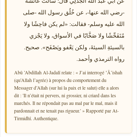
عن أبي عبد الله الجَدَلِي قال: سألتُ عائشة
-رضي الله عنها-، عن خُلُق رسول الله -صلى
الله عليه وسلم- فقالت: «لم يكن فاحِشًا ولا
مُتَفَحِّشًا ولا صَخَّابًا في الأسواق، ولا يَجْزي
بالسيئةِ السيئةَ، ولكن يَعْفو ويَصْفَح». صحيح.
رواه الترمذي وأحمد.
Abû ’Abdillah Al-Jadalî relate : « J’ai interrogé ʽÂ’ishah
(qu’Allah l’agrée) à propos du comportement du
Messager d’Allah (sur lui la paix et le salut) elle a alors
dit : 'Il n’était ni pervers, ni grossier, ni criard dans les
marchés. Il ne répondait pas au mal par le mal, mais il
pardonnait et ne tenait pas rigueur.' » Rapporté par At-
Tirmidhî. Authentique.