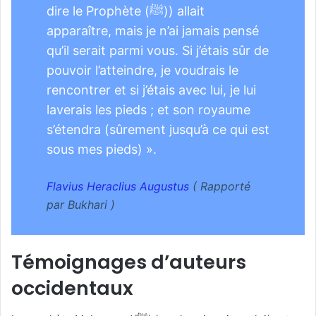
dire le Prophète (ﷺ)) allait
apparaître, mais je n’ai jamais pensé
qu’il serait parmi vous. Si j’étais sûr de
pouvoir l’atteindre, je voudrais le
rencontrer et si j’étais avec lui, je lui
laverais les pieds ; et son royaume
s’étendra (sûrement jusqu’à ce qui est
sous mes pieds) ».
Flavius Heraclius Augustus
( Rapporté
par Bukhari )
Témoignages d’auteurs
occidentaux