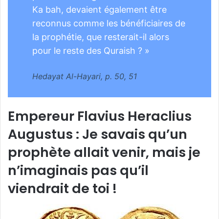
Ka bah, devaient également être
reconnus comme les bénéficiaires de
la prophétie, que resterait-il alors
pour le reste des Quraish ? »
Hedayat Al-Hayari, p. 50, 51
Empereur Flavius Heraclius
Augustus : Je savais qu’un
prophète allait venir, mais je
n’imaginais pas qu’il
viendrait de toi !