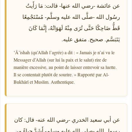
عن عائشة -رضي الله عنها- قالت: مَا رَأَيتُ
رسُول الله -صلَّى الله عليه وسلَّم- مُسْتَجْمِعًا
قَطُّ ضَاحِكًا حَتَّى تُرَى مِنْهُ لَهَوَاتُهُ، إِنَّمَا كَانَ
يَتَبَسَّم. صحيح. متفق عليه.
ʽÂ’ishah (qu’Allah l’agrée) a dit : « Jamais je n’ai vu le
Messager d’Allah (sur lui la paix et le salut) rire de
manière excessive, au point de laisser entrevoir sa luette.
Il se contentait plutôt de sourire. » Rapporté par Al-
Bukhârî et Muslim. Authentique.
عن أبي سعيد الخدري -رضي الله عنه- قال: كان
رسول الله -صلى الله عليه وسلم- أَشَدَّ حياءً من