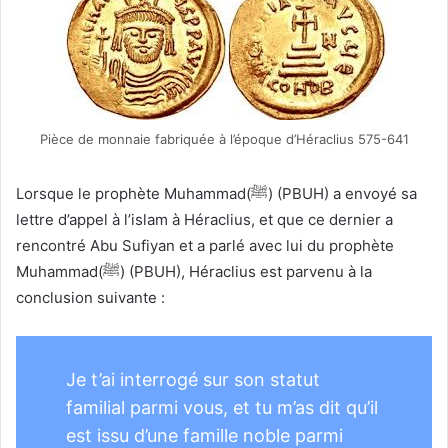
Pièce de monnaie fabriquée à l’époque d’Héraclius 575-641
Lorsque le prophète Muhammad(ﷺ) (PBUH) a envoyé sa
lettre d’appel à l’islam à Héraclius, et que ce dernier a
rencontré Abu Sufiyan et a parlé avec lui du prophète
Muhammad(ﷺ) (PBUH), Héraclius est parvenu à la
conclusion suivante :
Je t’ai interrogé sur son statut
familial parmi vous, et tu m’as dit qu’il
est issu d’une famille noble parmi