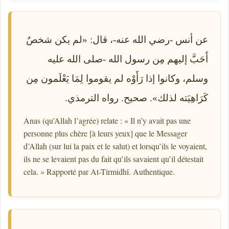
عن أنس -رضي الله عنه-، قال: «لم يكن شخصٌ
أَحَبَّ إليهم مِن رسول الله -صلى الله عليه
وسلم، وكانوا إذا رَأَوْه لم يقوموا لِمَا يَعْلَمون مِن
كَرَاهِيَته لذلك». صحيح. رواه الترمذي.
Anas (qu’Allah l’agrée) relate : « Il n’y avait pas une
personne plus chère [à leurs yeux] que le Messager
d’Allah (sur lui la paix et le salut) et lorsqu’ils le voyaient,
ils ne se levaient pas du fait qu’ils savaient qu’il détestait
cela. » Rapporté par At-Tirmidhî. Authentique.