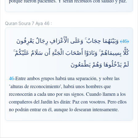
porque fueron pacientes. Y serán recibidos con saludo y paz.
Quran Soura 7 Aya 46 :
وَبَيْنَهُمَا حِجَابٌ ۚ وَعَلَى الْأَعْرَافِ رِجَالٌ يَعْرِفُونَ
﴿46﴾
كُلًّا بِسِيمَاهُمْ ۚ وَنَادَوْا أَصْحَابَ الْجَنَّةِ أَن سَلَامٌ عَلَيْكُمْ ۚ
لَمْ يَدْخُلُوهَا وَهُمْ يَطْمَعُونَ
Entre ambos grupos habrá una separación, y sobre las
46-
’alturas de reconocimiento’, habrá unos hombres que
reconocerán a cada uno por sus signos. Cuando llamen a los
compañeros del Jardín les dirán: Paz con vosotros. Pero ellos
no podrán entrar en él, aunque lo desearan intensamente.