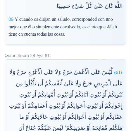
اللَّهَ كَانَ عَلَىٰ كُلِّ شَيْءٍ حَسِيبًا
Y cuando os dirijan un saludo, corresponded con uno
86-
mejor que él o simplemente devolvedlo, es cierto que Allah
tiene en cuenta todas las cosas.
Quran Soura 24 Aya 61 :
لَّيْسَ عَلَى الْأَعْمَىٰ حَرَجٌ وَلَا عَلَى الْأَعْرَجِ حَرَجٌ وَلَا
﴿61﴾
عَلَى الْمَرِيضِ حَرَجٌ وَلَا عَلَىٰ أَنفُسِكُمْ أَن تَأْكُلُوا مِن
بُيُوتِكُمْ أَوْ بُيُوتِ آبَائِكُمْ أَوْ بُيُوتِ أُمَّهَاتِكُمْ أَوْ بُيُوتِ
إِخْوَانِكُمْ أَوْ بُيُوتِ أَخَوَاتِكُمْ أَوْ بُيُوتِ أَعْمَامِكُمْ أَوْ بُيُوتِ
عَمَّاتِكُمْ أَوْ بُيُوتِ أَخْوَالِكُمْ أَوْ بُيُوتِ خَالَاتِكُمْ أَوْ مَا
مَلَكْتُم مَّفَاتِحَهُ أَوْ صَدِيقِكُمْ ۚ لَيْسَ عَلَيْكُمْ جُنَاحٌ أَن