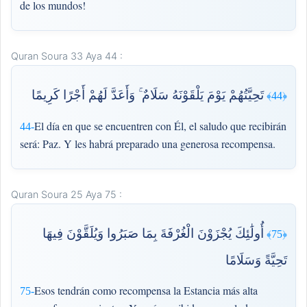
de los mundos!
Quran Soura 33 Aya 44 :
تَحِيَّتُهُمْ يَوْمَ يَلْقَوْنَهُ سَلَامٌ ۚ وَأَعَدَّ لَهُمْ أَجْرًا كَرِيمًا
﴿44﴾
El día en que se encuentren con Él, el saludo que recibirán
44-
será: Paz. Y les habrá preparado una generosa recompensa.
Quran Soura 25 Aya 75 :
أُولَٰئِكَ يُجْزَوْنَ الْغُرْفَةَ بِمَا صَبَرُوا وَيُلَقَّوْنَ فِيهَا
﴿75﴾
تَحِيَّةً وَسَلَامًا
Esos tendrán como recompensa la Estancia más alta
75-