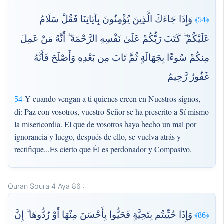
وَإِذَا جَاءَكَ الَّذِينَ يُؤْمِنُونَ بِآيَاتِنَا فَقُلْ سَلَامٌ
﴿54﴾
عَلَيْكُمْ ۖ كَتَبَ رَبُّكُمْ عَلَىٰ نَفْسِهِ الرَّحْمَةَ ۖ أَنَّهُ مَنْ عَمِلَ
مِنكُمْ سُوءًا بِجَهَالَةٍ ثُمَّ تَابَ مِن بَعْدِهِ وَأَصْلَحَ فَأَنَّهُ
غَفُورٌ رَّحِيمٌ
Y cuando vengan a ti quienes creen en Nuestros signos,
54-
di: Paz con vosotros, vuestro Señor se ha prescrito a Sí mismo
la misericordia. El que de vosotros haya hecho un mal por
ignorancia y luego, después de ello, se vuelva atrás y
rectifique...Es cierto que Él es perdonador y Compasivo.
Quran Soura 4 Aya 86 :
وَإِذَا حُيِّيتُم بِتَحِيَّةٍ فَحَيُّوا بِأَحْسَنَ مِنْهَا أَوْ رُدُّوهَا ۗ إِنَّ
﴿86﴾