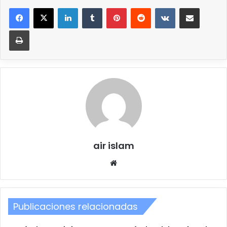
LinkedIn
Tumblr
Pinterest
Reddit
VKontakte
Compartir por correo elec
Imprimir
air islam
Sitio
web
Publicaciones relacionadas