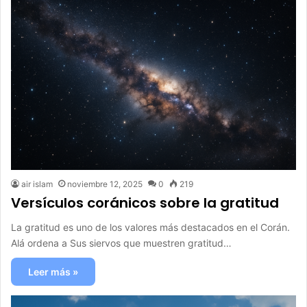
air islam
noviembre 12, 2025
0
219
Versículos coránicos sobre la gratitud
La gratitud es uno de los valores más destacados en el Corán.
Alá ordena a Sus siervos que muestren gratitud…
Leer más »