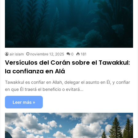
air islam
noviembre 12, 2025
0
181
Versículos del Corán sobre el Tawakkul:
la confianza en Alá
Tawakkul es confiar en Allah, delegar el asunto en Él, y confiar
en que Él traerá el beneficio o evitará…
Leer más »