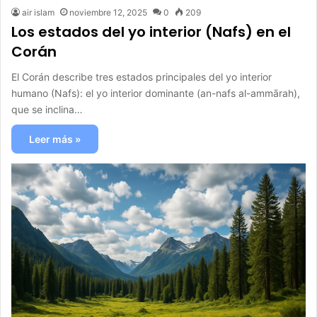
air islam
noviembre 12, 2025
0
209
Los estados del yo interior (Nafs) en el
Corán
El Corán describe tres estados principales del yo interior
humano (Nafs): el yo interior dominante (an-nafs al-ammārah),
que se inclina…
Leer más »