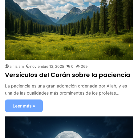
air islam
noviembre 12, 2025
0
369
Versículos del Corán sobre la paciencia
La paciencia es una gran adoración ordenada por Allah, y es
una de las cualidades más prominentes de los profetas…
Leer más »