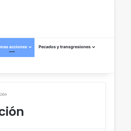
enas acciones
Pecados y transgresiones
ción
ción