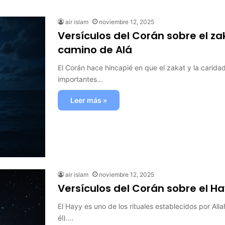
air islam
noviembre 12, 2025
Versículos del Corán sobre el zak
camino de Alá
El Corán hace hincapié en que el zakat y la carida
importantes…
Leer más »
air islam
noviembre 12, 2025
Versículos del Corán sobre el H
El Hayy es uno de los rituales establecidos por Al
él).…