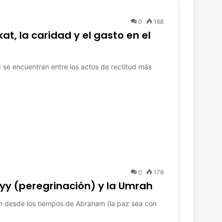
0
168
at, la caridad y el gasto en el
d se encuentran entre los actos de rectitud más
0
179
ayy (peregrinación) y la Umrah
lah desde los tiempos de Abraham (la paz sea con