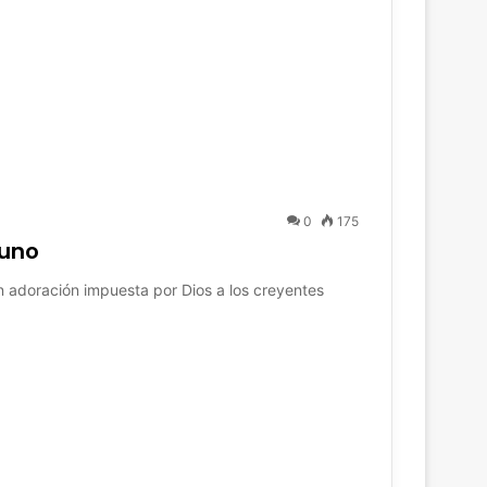
0
175
yuno
n adoración impuesta por Dios a los creyentes