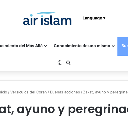
Language ▾
cimiento del Más Allá
Conocimiento de uno mismo
Bu
Switch skin
Buscar por
nicio
/
Versículos del Corán
/
Buenas acciones
/
Zakat, ayuno y peregrina
at, ayuno y peregrina