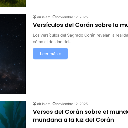
air islam
noviembre 12, 2025
Versículos del Corán sobre la m
Los versículos del Sagrado Corán revelan la reali
cómo el destino del…
Leer más »
air islam
noviembre 12, 2025
Versos del Corán sobre el mundo 
mundana a la luz del Corán