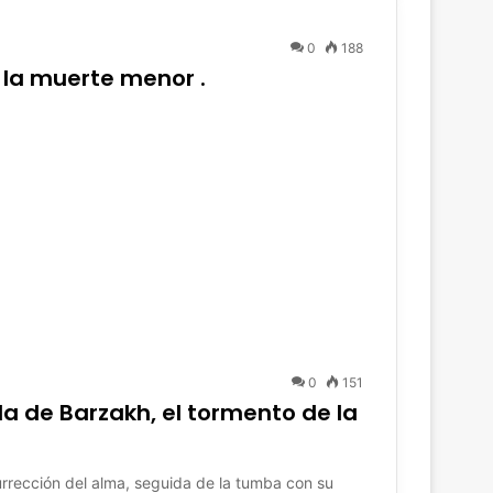
0
188
 la muerte menor .
0
151
da de Barzakh, el tormento de la
rrección del alma, seguida de la tumba con su