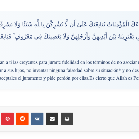
 جَاءَكَ الْمُؤْمِنَاتُ يُبَايِعْنَكَ عَلَىٰ أَن لَّا يُشْرِكْنَ بِاللَّهِ شَيْئًا وَلَا يَسْرِقْن
هْتَانٍ يَفْتَرِينَهُ بَيْنَ أَيْدِيهِنَّ وَأَرْجُلِهِنَّ وَلَا يَعْصِينَكَ فِي مَعْرُوفٍ ۙ فَبَايِع
 a ti las creyentes para jurarte fidelidad en los términos de no asociar
ar a sus hijos, no inventar ninguna falsedad sobre su situación* y no de
éptales el juramento y pide perdón por ellas.Es cierto que Allah es 
Tumblr
Pinterest
Reddit
VKontakte
Compartir por correo electrónico
Imprimir