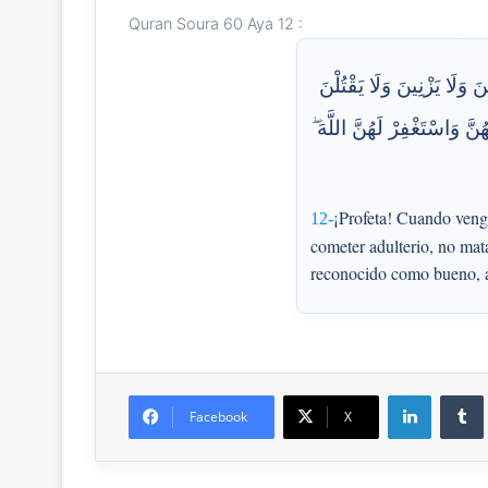
Quran Soura 60 Aya 12 :
َ وَلَا يَزْنِينَ وَلَا يَقْتُلْنَ
ْهُنَّ وَاسْتَغْفِرْ لَهُنَّ اللَّهَ
¡Profeta! Cuando vengan
12-
cometer adulterio, no mat
reconocido como bueno, ac
LinkedIn
Facebook
X