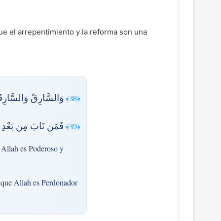
ue el arrepentimiento y la reforma son una
وَالسَّارِقُ وَالسَّارِقَةُ
﴿38﴾
فَمَن تَابَ مِن بَعْدِ ظُلْ
﴿39﴾
; Allah es Poderoso y
to que Allah es Perdonador