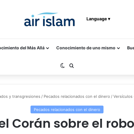
Language ▾
cimiento del Más Allá
Conocimiento de uno mismo
Bu
Switch skin
Buscar por
dos y transgresiones
/
Pecados relacionados con el dinero
/
Versículos 
Pecados relacionados con el dinero
el Corán sobre el robo