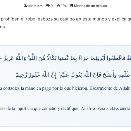
air islam
0
194
Menos de un minuto
e prohíben el robo, esboza su castigo en este mundo y explica q
do.
 فَاقْطَعُوا أَيْدِيَهُمَا جَزَاءً بِمَا كَسَبَا نَكَالًا مِّنَ اللَّهِ ۗ وَاللَّهُ عَزِيزٌ 
مِهِ وَأَصْلَحَ فَإِنَّ اللَّهَ يَتُوبُ عَلَيْهِ ۗ إِنَّ اللَّهَ غَفُورٌ رَّحِيمٌ
na cortadles la mano en pago por lo que hicieron. Escarmiento de Allah
és de la injusticia que cometió y rectifique, Allah volverá a él.Es cier