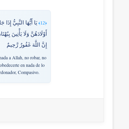
يَا أَيُّهَا النَّبِيُّ إِذَا
﴿12﴾
أَوْلَادَهُنَّ وَلَا يَأْتِينَ بِبُ ۖ
إِنَّ اللَّهَ غَفُورٌ رَّحِيمٌ
 nada a Allah, no robar, no
sobedecerte en nada de lo
Perdonador, Compasivo.