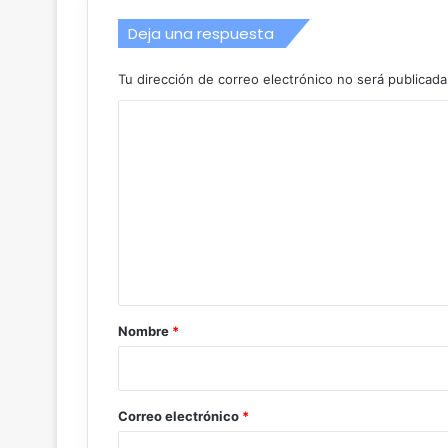
Deja una respuesta
Tu dirección de correo electrónico no será publicada
C
o
m
e
n
t
a
r
Nombre
*
i
o
*
Correo electrónico
*