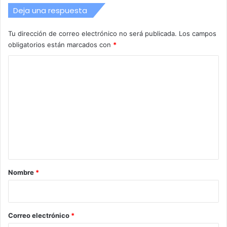
Deja una respuesta
Tu dirección de correo electrónico no será publicada.
Los campos
obligatorios están marcados con
*
C
o
m
e
n
t
a
r
Nombre
*
i
o
*
Correo electrónico
*