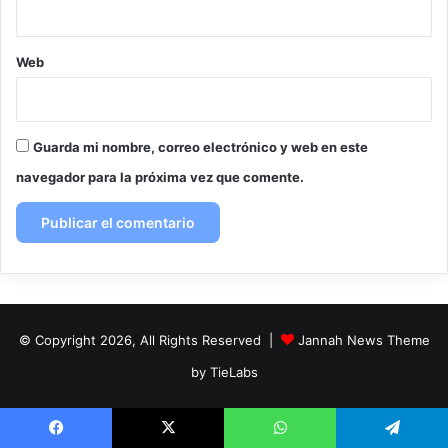
Web
Guarda mi nombre, correo electrónico y web en este
navegador para la próxima vez que comente.
© Copyright 2026, All Rights Reserved |
Jannah News Theme
by TieLabs
Facebook
X
WhatsApp
Telegram