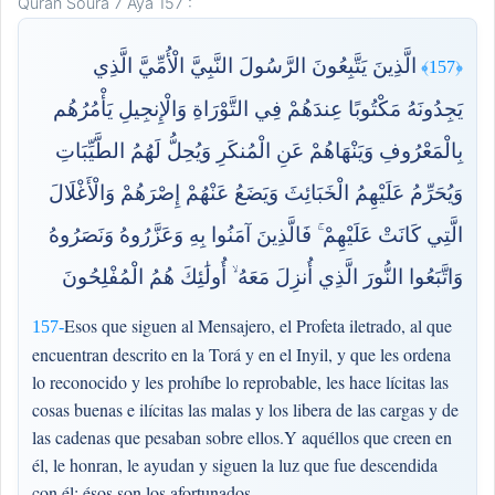
Quran Soura 7 Aya 157 :
الَّذِينَ يَتَّبِعُونَ الرَّسُولَ النَّبِيَّ الْأُمِّيَّ الَّذِي
﴿157﴾
يَجِدُونَهُ مَكْتُوبًا عِندَهُمْ فِي التَّوْرَاةِ وَالْإِنجِيلِ يَأْمُرُهُم
بِالْمَعْرُوفِ وَيَنْهَاهُمْ عَنِ الْمُنكَرِ وَيُحِلُّ لَهُمُ الطَّيِّبَاتِ
وَيُحَرِّمُ عَلَيْهِمُ الْخَبَائِثَ وَيَضَعُ عَنْهُمْ إِصْرَهُمْ وَالْأَغْلَالَ
الَّتِي كَانَتْ عَلَيْهِمْ ۚ فَالَّذِينَ آمَنُوا بِهِ وَعَزَّرُوهُ وَنَصَرُوهُ
وَاتَّبَعُوا النُّورَ الَّذِي أُنزِلَ مَعَهُ ۙ أُولَٰئِكَ هُمُ الْمُفْلِحُونَ
Esos que siguen al Mensajero, el Profeta iletrado, al que
157-
encuentran descrito en la Torá y en el Inyil, y que les ordena
lo reconocido y les prohíbe lo reprobable, les hace lícitas las
cosas buenas e ilícitas las malas y los libera de las cargas y de
las cadenas que pesaban sobre ellos.Y aquéllos que creen en
él, le honran, le ayudan y siguen la luz que fue descendida
con él; ésos son los afortunados.