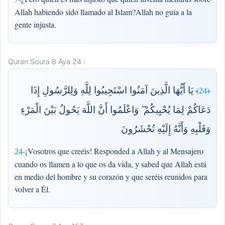
Allah habiendo sido llamado al Islam?Allah no guía a la
gente injusta.
Quran Soura 8 Aya 24 :
يَا أَيُّهَا الَّذِينَ آمَنُوا اسْتَجِيبُوا لِلَّهِ وَلِلرَّسُولِ إِذَا
﴿24﴾
دَعَاكُمْ لِمَا يُحْيِيكُمْ ۖ وَاعْلَمُوا أَنَّ اللَّهَ يَحُولُ بَيْنَ الْمَرْءِ
وَقَلْبِهِ وَأَنَّهُ إِلَيْهِ تُحْشَرُونَ
¡Vosotros que creéis! Responded a Allah y al Mensajero
24-
cuando os llamen a lo que os da vida, y sabed que Allah está
en medio del hombre y su corazón y que seréis reunidos para
volver a Él.