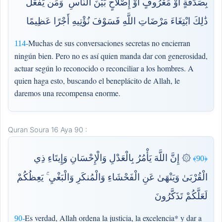
بِصَدَقَةٍ أَوْ مَعْرُوفٍ أَوْ إِصْلَاحٍ بَيْنَ النَّاسِ ۚ وَمَن يَفْعَلْ
ذَٰلِكَ ابْتِغَاءَ مَرْضَاتِ اللَّهِ فَسَوْفَ نُؤْتِيهِ أَجْرًا عَظِيمًا
Muchas de sus conversaciones secretas no encierran
114-
ningún bien. Pero no es así quien manda dar con generosidad,
actuar según lo reconocido o reconciliar a los hombres. A
quien haga esto, buscando el beneplácito de Allah, le
daremos una recompensa enorme.
Quran Soura 16 Aya 90 :
۞ إِنَّ اللَّهَ يَأْمُرُ بِالْعَدْلِ وَالْإِحْسَانِ وَإِيتَاءِ ذِي
﴿90﴾
الْقُرْبَىٰ وَيَنْهَىٰ عَنِ الْفَحْشَاءِ وَالْمُنكَرِ وَالْبَغْيِ ۚ يَعِظُكُمْ
لَعَلَّكُمْ تَذَكَّرُونَ
Es verdad, Allah ordena la justicia, la excelencia* y dar a
90-