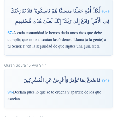
لِّكُلِّ أُمَّةٍ جَعَلْنَا مَنسَكًا هُمْ نَاسِكُوهُ ۖ فَلَا يُنَازِعُنَّكَ
﴿67﴾
فِي الْأَمْرِ ۚ وَادْعُ إِلَىٰ رَبِّكَ ۖ إِنَّكَ لَعَلَىٰ هُدًى مُّسْتَقِيمٍ
A cada comunidad le hemos dado unos ritos que debe
67-
cumplir; que no te discutan las órdenes. Llama (a la gente) a
tu Señor.Y ten la seguridad de que sigues una guía recta.
Quran Soura 15 Aya 94 :
فَاصْدَعْ بِمَا تُؤْمَرُ وَأَعْرِضْ عَنِ الْمُشْرِكِينَ
﴿94﴾
Declara pues lo que se te ordena y apártate de los que
94-
asocian.