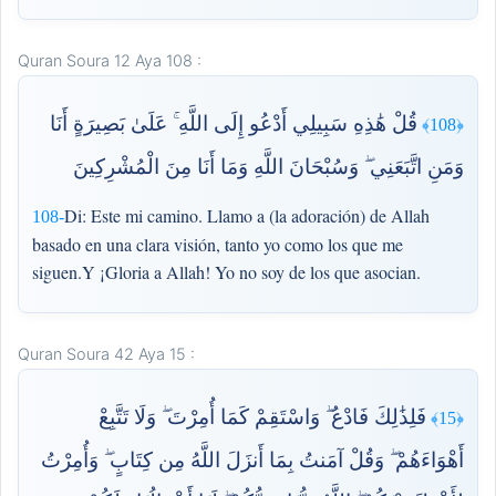
Quran Soura 12 Aya 108 :
قُلْ هَٰذِهِ سَبِيلِي أَدْعُو إِلَى اللَّهِ ۚ عَلَىٰ بَصِيرَةٍ أَنَا
﴿108﴾
وَمَنِ اتَّبَعَنِي ۖ وَسُبْحَانَ اللَّهِ وَمَا أَنَا مِنَ الْمُشْرِكِينَ
Di: Este mi camino. Llamo a (la adoración) de Allah
108-
basado en una clara visión, tanto yo como los que me
siguen.Y ¡Gloria a Allah! Yo no soy de los que asocian.
Quran Soura 42 Aya 15 :
فَلِذَٰلِكَ فَادْعُ ۖ وَاسْتَقِمْ كَمَا أُمِرْتَ ۖ وَلَا تَتَّبِعْ
﴿15﴾
أَهْوَاءَهُمْ ۖ وَقُلْ آمَنتُ بِمَا أَنزَلَ اللَّهُ مِن كِتَابٍ ۖ وَأُمِرْتُ