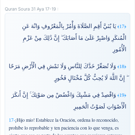
Quran Soura 31 Aya 17-19 :
يَا بُنَيَّ أَقِمِ الصَّلَاةَ وَأْمُرْ بِالْمَعْرُوفِ وَانْهَ عَنِ
﴿17﴾
الْمُنكَرِ وَاصْبِرْ عَلَىٰ مَا أَصَابَكَ ۖ إِنَّ ذَٰلِكَ مِنْ عَزْمِ
الْأُمُورِ
وَلَا تُصَعِّرْ خَدَّكَ لِلنَّاسِ وَلَا تَمْشِ فِي الْأَرْضِ مَرَحًا
﴿18﴾
ۖ إِنَّ اللَّهَ لَا يُحِبُّ كُلَّ مُخْتَالٍ فَخُورٍ
وَاقْصِدْ فِي مَشْيِكَ وَاغْضُضْ مِن صَوْتِكَ ۚ إِنَّ أَنكَرَ
﴿19﴾
الْأَصْوَاتِ لَصَوْتُ الْحَمِيرِ
¡Hijo mío! Establece la Oración, ordena lo reconocido,
17-
prohíbe lo reprobable y ten paciencia con lo que venga, es