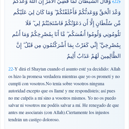
وَقَالَ الشَّيْطَانُ لَمَّا قُضِيَ الْأَمْرُ إِنَّ اللَّهَ وَعَدَكُمْ
﴿22﴾
وَعْدَ الْحَقِّ وَوَعَدتُّكُمْ فَأَخْلَفْتُكُمْ ۖ وَمَا كَانَ لِيَ عَلَيْكُم
مِّن سُلْطَانٍ إِلَّا أَن دَعَوْتُكُمْ فَاسْتَجَبْتُمْ لِي ۖ فَلَا
تَلُومُونِي وَلُومُوا أَنفُسَكُم ۖ مَّا أَنَا بِمُصْرِخِكُمْ وَمَا أَنتُم
بِمُصْرِخِيَّ ۖ إِنِّي كَفَرْتُ بِمَا أَشْرَكْتُمُونِ مِن قَبْلُ ۗ إِنَّ
الظَّالِمِينَ لَهُمْ عَذَابٌ أَلِيمٌ
Y dirá el Shaytan cuando el asunto esté ya decidido: Allah
22-
os hizo la promesa verdadera mientras que yo os prometí y no
cumplí con vosotros.No tenía sobre vosotros ninguna
autoridad excepto que os llamé y me respondisteis; así pues
no me culpéis a mí sino a vosotros mismos. Yo no os puedo
salvar ni vosotros me podéis salvar a mí. He renegado de que
antes me asociarais (con Allah).Ciertamente los injustos
tendrán un castigo doloroso.