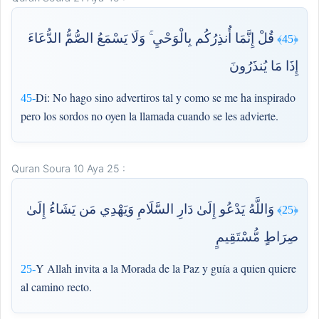
قُلْ إِنَّمَا أُنذِرُكُم بِالْوَحْيِ ۚ وَلَا يَسْمَعُ الصُّمُّ الدُّعَاءَ
﴿45﴾
إِذَا مَا يُنذَرُونَ
Di: No hago sino advertiros tal y como se me ha inspirado
45-
pero los sordos no oyen la llamada cuando se les advierte.
Quran Soura 10 Aya 25 :
وَاللَّهُ يَدْعُو إِلَىٰ دَارِ السَّلَامِ وَيَهْدِي مَن يَشَاءُ إِلَىٰ
﴿25﴾
صِرَاطٍ مُّسْتَقِيمٍ
Y Allah invita a la Morada de la Paz y guía a quien quiere
25-
al camino recto.