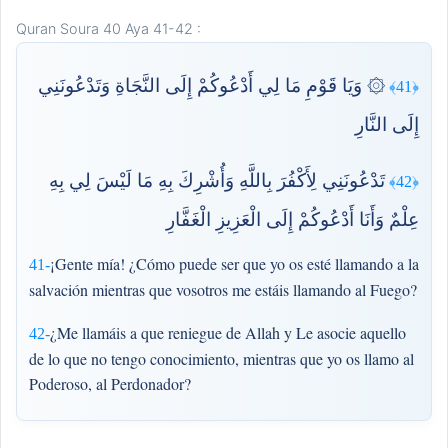
Quran Soura 40 Aya 41-42 :
۞ وَيَا قَوْمِ مَا لِي أَدْعُوكُمْ إِلَى النَّجَاةِ وَتَدْعُونَنِي
﴿41﴾
إِلَى النَّارِ
تَدْعُونَنِي لِأَكْفُرَ بِاللَّهِ وَأُشْرِكَ بِهِ مَا لَيْسَ لِي بِهِ
﴿42﴾
عِلْمٌ وَأَنَا أَدْعُوكُمْ إِلَى الْعَزِيزِ الْغَفَّارِ
¡Gente mía! ¿Cómo puede ser que yo os esté llamando a la
41-
salvación mientras que vosotros me estáis llamando al Fuego?
¿Me llamáis a que reniegue de Allah y Le asocie aquello
42-
de lo que no tengo conocimiento, mientras que yo os llamo al
Poderoso, al Perdonador?