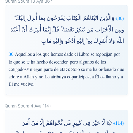
Quran Soura 13 Aya 36 :
وَالَّذِينَ آتَيْنَاهُمُ الْكِتَابَ يَفْرَحُونَ بِمَا أُنزِلَ إِلَيْكَ ۖ
﴿36﴾
وَمِنَ الْأَحْزَابِ مَن يُنكِرُ بَعْضَهُ ۚ قُلْ إِنَّمَا أُمِرْتُ أَنْ أَعْبُدَ
اللَّهَ وَلَا أُشْرِكَ بِهِ ۚ إِلَيْهِ أَدْعُو وَإِلَيْهِ مَآبِ
Aquellos a los que hemos dado el Libro se regocijan por
36-
lo que se te ha hecho descender, pero algunos de los
coligados* niegan parte de él.Di: Sólo se me ha ordenado que
adore a Allah y no Le atribuya copartícipes; a Él os llamo y a
Él me vuelvo.
Quran Soura 4 Aya 114 :
۞ لَّا خَيْرَ فِي كَثِيرٍ مِّن نَّجْوَاهُمْ إِلَّا مَنْ أَمَرَ
﴿114﴾