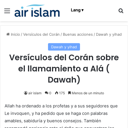
Menú
B
Lang ▾
Inicio
/
Versículos del Corán
/
Buenas acciones
/
Dawah y yihad
Dawah y yihad
Versículos del Corán sobre
el llamamiento a Alá (
Dawah)
air islam
0
175
Menos de un minuto
Allah ha ordenado a los profetas y a sus seguidores que
Le invoquen, y ha pedido que se haga con palabras
amables, sabiduría y buenos consejos. También