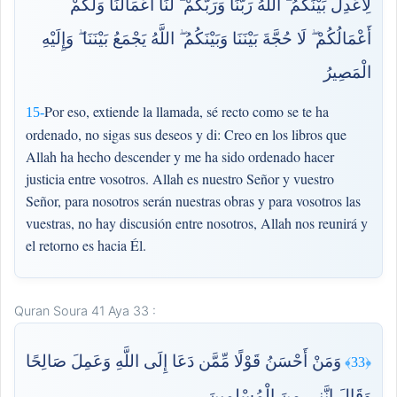
لِأَعْدِلَ بَيْنَكُمُ ۖ اللَّهُ رَبُّنَا وَرَبُّكُمْ ۖ لَنَا أَعْمَالُنَا وَلَكُمْ
أَعْمَالُكُمْ ۖ لَا حُجَّةَ بَيْنَنَا وَبَيْنَكُمُ ۖ اللَّهُ يَجْمَعُ بَيْنَنَا ۖ وَإِلَيْهِ
الْمَصِيرُ
Por eso, extiende la llamada, sé recto como se te ha
15-
ordenado, no sigas sus deseos y di: Creo en los libros que
Allah ha hecho descender y me ha sido ordenado hacer
justicia entre vosotros. Allah es nuestro Señor y vuestro
Señor, para nosotros serán nuestras obras y para vosotros las
vuestras, no hay discusión entre nosotros, Allah nos reunirá y
el retorno es hacia Él.
Quran Soura 41 Aya 33 :
وَمَنْ أَحْسَنُ قَوْلًا مِّمَّن دَعَا إِلَى اللَّهِ وَعَمِلَ صَالِحًا
﴿33﴾
وَقَالَ إِنَّنِي مِنَ الْمُسْلِمِينَ