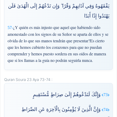
يَفْقَهُوهُ وَفِي آذَانِهِمْ وَقْرًا ۖ وَإِن تَدْعُهُمْ إِلَى الْهُدَىٰ فَلَن
يَهْتَدُوا إِذًا أَبَدًا
¿Y quién es más injusto que aquel que habiendo sido
57-
amonestado con los signos de su Señor se aparta de ellos y se
olvida de lo que sus manos tendrán que presentar?Es cierto
que les hemos cubierto los corazones para que no puedan
comprender y hemos puesto sordera en sus oídos de manera
que si los llamas a la guía no podrán seguirla nunca.
Quran Soura 23 Aya 73-74 :
وَإِنَّكَ لَتَدْعُوهُمْ إِلَىٰ صِرَاطٍ مُّسْتَقِيمٍ
﴿73﴾
وَإِنَّ الَّذِينَ لَا يُؤْمِنُونَ بِالْآخِرَةِ عَنِ الصِّرَاطِ
﴿74﴾