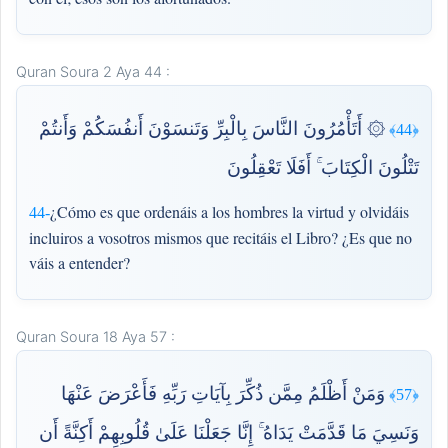
Quran Soura 2 Aya 44 :
۞ أَتَأْمُرُونَ النَّاسَ بِالْبِرِّ وَتَنسَوْنَ أَنفُسَكُمْ وَأَنتُمْ
﴿44﴾
تَتْلُونَ الْكِتَابَ ۚ أَفَلَا تَعْقِلُونَ
¿Cómo es que ordenáis a los hombres la virtud y olvidáis
44-
incluiros a vosotros mismos que recitáis el Libro? ¿Es que no
váis a entender?
Quran Soura 18 Aya 57 :
وَمَنْ أَظْلَمُ مِمَّن ذُكِّرَ بِآيَاتِ رَبِّهِ فَأَعْرَضَ عَنْهَا
﴿57﴾
وَنَسِيَ مَا قَدَّمَتْ يَدَاهُ ۚ إِنَّا جَعَلْنَا عَلَىٰ قُلُوبِهِمْ أَكِنَّةً أَن