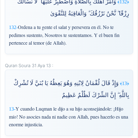
وَأْمُرْ أَهْلَكَ بِالصَّلَاةِ وَاصْطَبِرْ عَلَيْهَا ۖ لَا نَسْأَلُكَ
﴿132﴾
رِزْقًا ۖ نَّحْنُ نَرْزُقُكَ ۗ وَالْعَاقِبَةُ لِلتَّقْوَىٰ
Ordena a tu gente el salat y persevera en él. No te
132-
pedimos sustento, Nosotros te sustentamos. Y el buen fin
pertenece al temor (de Allah).
Quran Soura 31 Aya 13 :
وَإِذْ قَالَ لُقْمَانُ لِابْنِهِ وَهُوَ يَعِظُهُ يَا بُنَيَّ لَا تُشْرِكْ
﴿13﴾
بِاللَّهِ ۖ إِنَّ الشِّرْكَ لَظُلْمٌ عَظِيمٌ
Y cuando Luqman le dijo a su hijo aconsejándole: ¡Hijo
13-
mío! No asocies nada ni nadie con Allah, pues hacerlo es una
enorme injusticia.