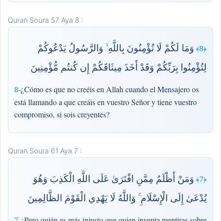
Quran Soura 57 Aya 8 :
وَمَا لَكُمْ لَا تُؤْمِنُونَ بِاللَّهِ ۙ وَالرَّسُولُ يَدْعُوكُمْ
﴿8﴾
لِتُؤْمِنُوا بِرَبِّكُمْ وَقَدْ أَخَذَ مِيثَاقَكُمْ إِن كُنتُم مُّؤْمِنِينَ
¿Cómo es que no creéis en Allah cuando el Mensajero os
8-
está llamando a que creáis en vuestro Señor y tiene vuestro
compromiso, si sois creyentes?
Quran Soura 61 Aya 7 :
وَمَنْ أَظْلَمُ مِمَّنِ افْتَرَىٰ عَلَى اللَّهِ الْكَذِبَ وَهُوَ
﴿7﴾
يُدْعَىٰ إِلَى الْإِسْلَامِ ۚ وَاللَّهُ لَا يَهْدِي الْقَوْمَ الظَّالِمِينَ
¿Pero quién es más injusto que quien inventa mentiras sobre
7-