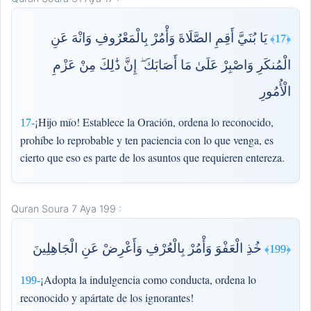
يَا بُنَيَّ أَقِمِ الصَّلَاةَ وَأْمُرْ بِالْمَعْرُوفِ وَانْهَ عَنِ
﴿17﴾
الْمُنكَرِ وَاصْبِرْ عَلَىٰ مَا أَصَابَكَ ۖ إِنَّ ذَٰلِكَ مِنْ عَزْمِ
الْأُمُورِ
¡Hijo mío! Establece la Oración, ordena lo reconocido,
17-
prohíbe lo reprobable y ten paciencia con lo que venga, es
cierto que eso es parte de los asuntos que requieren entereza.
Quran Soura 7 Aya 199 :
خُذِ الْعَفْوَ وَأْمُرْ بِالْعُرْفِ وَأَعْرِضْ عَنِ الْجَاهِلِينَ
﴿199﴾
¡Adopta la indulgencia como conducta, ordena lo
199-
reconocido y apártate de los ignorantes!