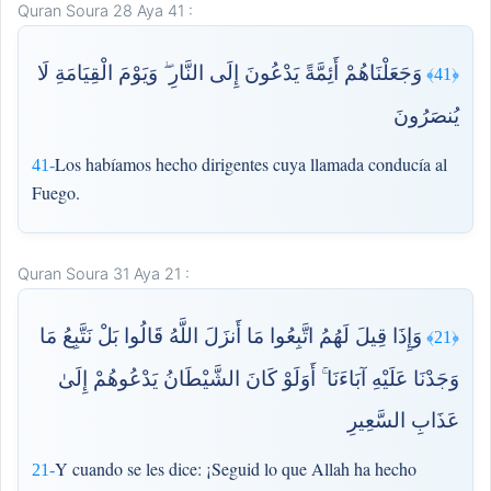
Quran Soura 28 Aya 41 :
وَجَعَلْنَاهُمْ أَئِمَّةً يَدْعُونَ إِلَى النَّارِ ۖ وَيَوْمَ الْقِيَامَةِ لَا
﴿41﴾
يُنصَرُونَ
Los habíamos hecho dirigentes cuya llamada conducía al
41-
Fuego.
Quran Soura 31 Aya 21 :
وَإِذَا قِيلَ لَهُمُ اتَّبِعُوا مَا أَنزَلَ اللَّهُ قَالُوا بَلْ نَتَّبِعُ مَا
﴿21﴾
وَجَدْنَا عَلَيْهِ آبَاءَنَا ۚ أَوَلَوْ كَانَ الشَّيْطَانُ يَدْعُوهُمْ إِلَىٰ
عَذَابِ السَّعِيرِ
Y cuando se les dice: ¡Seguid lo que Allah ha hecho
21-