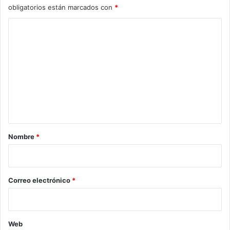
obligatorios están marcados con
*
C
o
m
e
n
t
a
r
Nombre
*
i
o
*
Correo electrónico
*
Web