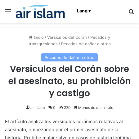
Menú
B
Lang ▾
Inicio
/
Versículos del Corán
/
Pecados y
transgresiones
/
Pecados de dañar a otros
Pecados de dañar a otros
Versículos del Corán sobre
el asesinato, su prohibición
y castigo
air islam
0
220
Menos de un minuto
El artículo analiza los versículos coránicos relativos al
asesinato, empezando por el primer asesinato de la
historia. Prohíbe matar salvo en casos de justicia legítima,