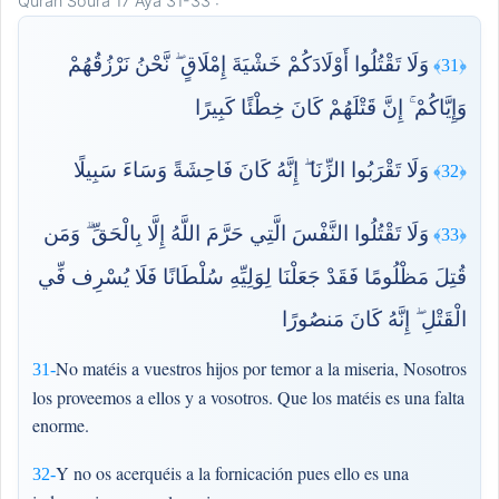
Quran Soura 17 Aya 31-33 :
وَلَا تَقْتُلُوا أَوْلَادَكُمْ خَشْيَةَ إِمْلَاقٍ ۖ نَّحْنُ نَرْزُقُهُمْ
﴿31﴾
وَإِيَّاكُمْ ۚ إِنَّ قَتْلَهُمْ كَانَ خِطْئًا كَبِيرًا
وَلَا تَقْرَبُوا الزِّنَا ۖ إِنَّهُ كَانَ فَاحِشَةً وَسَاءَ سَبِيلًا
﴿32﴾
وَلَا تَقْتُلُوا النَّفْسَ الَّتِي حَرَّمَ اللَّهُ إِلَّا بِالْحَقِّ ۗ وَمَن
﴿33﴾
قُتِلَ مَظْلُومًا فَقَدْ جَعَلْنَا لِوَلِيِّهِ سُلْطَانًا فَلَا يُسْرِف فِّي
الْقَتْلِ ۖ إِنَّهُ كَانَ مَنصُورًا
No matéis a vuestros hijos por temor a la miseria, Nosotros
31-
los proveemos a ellos y a vosotros. Que los matéis es una falta
enorme.
Y no os acerquéis a la fornicación pues ello es una
32-