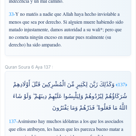
indecencia y un mal camino.
Y no matéis a nadie que Allah haya hecho inviolable a
33-
menos que sea por derecho. Si alguien muere habiendo sido
matado injustamente, damos autoridad a su wali*; pero que
no cometa ningún exceso en matar pues realmente (su
derecho) ha sido amparado.
Quran Soura 6 Aya 137 :
وَكَذَٰلِكَ زَيَّنَ لِكَثِيرٍ مِّنَ الْمُشْرِكِينَ قَتْلَ أَوْلَادِهِمْ
﴿137﴾
شُرَكَاؤُهُمْ لِيُرْدُوهُمْ وَلِيَلْبِسُوا عَلَيْهِمْ دِينَهُمْ ۖ وَلَوْ شَاءَ
اللَّهُ مَا فَعَلُوهُ ۖ فَذَرْهُمْ وَمَا يَفْتَرُونَ
Asímismo hay muchos idólatras a los que los asociados
137-
que ellos atribuyen, les hacen que les parezca bueno matar a