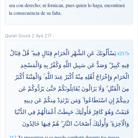
sea con derecho; ni fornican, pues quien lo haga, encontrará
la consecuencia de su falta.
Quran Soura 2 Aya 217 :
يَسْأَلُونَكَ عَنِ الشَّهْرِ الْحَرَامِ قِتَالٍ فِيهِ ۖ قُلْ قِتَالٌ
﴿217﴾
فِيهِ كَبِيرٌ ۖ وَصَدٌّ عَن سَبِيلِ اللَّهِ وَكُفْرٌ بِهِ وَالْمَسْجِدِ
الْحَرَامِ وَإِخْرَاجُ أَهْلِهِ مِنْهُ أَكْبَرُ عِندَ اللَّهِ ۚ وَالْفِتْنَةُ أَكْبَرُ
مِنَ الْقَتْلِ ۗ وَلَا يَزَالُونَ يُقَاتِلُونَكُمْ حَتَّىٰ يَرُدُّوكُمْ عَن
دِينِكُمْ إِنِ اسْتَطَاعُوا ۚ وَمَن يَرْتَدِدْ مِنكُمْ عَن دِينِهِ
فَيَمُتْ وَهُوَ كَافِرٌ فَأُولَٰئِكَ حَبِطَتْ أَعْمَالُهُمْ فِي الدُّنْيَا
وَالْآخِرَةِ ۖ وَأُولَٰئِكَ أَصْحَابُ النَّارِ ۖ هُمْ فِيهَا خَالِدُونَ
Te preguntan si se puede combatir durante los meses
217-