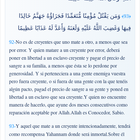
وَمَن يَقْتُلْ مُؤْمِنًا مُّتَعَمِّدًا فَجَزَاؤُهُ جَهَنَّمُ خَالِدًا
﴿93﴾
فِيهَا وَغَضِبَ اللَّهُ عَلَيْهِ وَلَعَنَهُ وَأَعَدَّ لَهُ عَذَابًا عَظِيمًا
No es de creyentes que uno mate a otro, a menos que sea
92-
por error. Y quien matare a un creyente por error, deberá
poner en libertad a un esclavo creyente y pagar el precio de
sangre a su familia, a menos que ésta se lo perdone por
generosidad. Y si perteneciera a una gente enemiga vuestra
pero fuera creyente, o si fuera de una gente con la que tenéis
algún pacto, pagad el precio de sangre a su gente y poned en
libertad a un esclavo que sea creyente.Y quien no encuentre
manera de hacerlo, que ayune dos meses consecutivos como
reparación aceptable por Allah.Allah es Conocedor, Sabio.
Y aquel que mate a un creyente intencionadamente, tendrá
93-
como recompensa Yahannam donde será inmortal.Sobre él