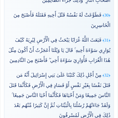
أَصْحَابِ النَّارِ ۚ وَذَٰلِكَ جَزَاءُ الظَّالِمِينَ
فَطَوَّعَتْ لَهُ نَفْسُهُ قَتْلَ أَخِيهِ فَقَتَلَهُ فَأَصْبَحَ مِنَ
﴿30﴾
الْخَاسِرِينَ
فَبَعَثَ اللَّهُ غُرَابًا يَبْحَثُ فِي الْأَرْضِ لِيُرِيَهُ كَيْفَ
﴿31﴾
يُوَارِي سَوْءَةَ أَخِيهِ ۚ قَالَ يَا وَيْلَتَا أَعَجَزْتُ أَنْ أَكُونَ مِثْلَ
هَٰذَا الْغُرَابِ فَأُوَارِيَ سَوْءَةَ أَخِي ۖ فَأَصْبَحَ مِنَ النَّادِمِينَ
مِنْ أَجْلِ ذَٰلِكَ كَتَبْنَا عَلَىٰ بَنِي إِسْرَائِيلَ أَنَّهُ مَن
﴿32﴾
قَتَلَ نَفْسًا بِغَيْرِ نَفْسٍ أَوْ فَسَادٍ فِي الْأَرْضِ فَكَأَنَّمَا قَتَلَ
النَّاسَ جَمِيعًا وَمَنْ أَحْيَاهَا فَكَأَنَّمَا أَحْيَا النَّاسَ جَمِيعًا ۚ
وَلَقَدْ جَاءَتْهُمْ رُسُلُنَا بِالْبَيِّنَاتِ ثُمَّ إِنَّ كَثِيرًا مِّنْهُم بَعْدَ
ذَٰلِكَ فِي الْأَرْضِ لَمُسْرِفُونَ