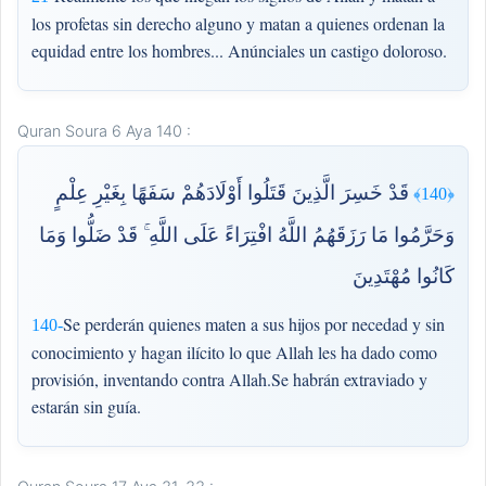
los profetas sin derecho alguno y matan a quienes ordenan la
equidad entre los hombres... Anúnciales un castigo doloroso.
Quran Soura 6 Aya 140 :
قَدْ خَسِرَ الَّذِينَ قَتَلُوا أَوْلَادَهُمْ سَفَهًا بِغَيْرِ عِلْمٍ
﴿140﴾
وَحَرَّمُوا مَا رَزَقَهُمُ اللَّهُ افْتِرَاءً عَلَى اللَّهِ ۚ قَدْ ضَلُّوا وَمَا
كَانُوا مُهْتَدِينَ
Se perderán quienes maten a sus hijos por necedad y sin
140-
conocimiento y hagan ilícito lo que Allah les ha dado como
provisión, inventando contra Allah.Se habrán extraviado y
estarán sin guía.