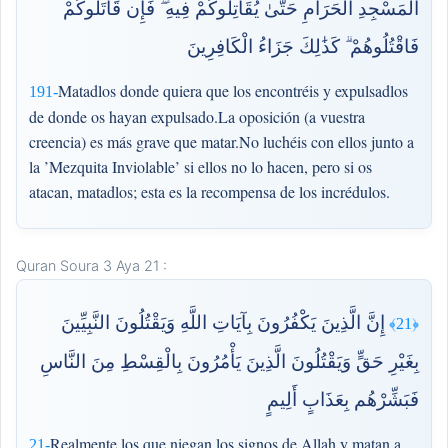
الْمَسْجِدِ الْحَرَامِ حَتَّىٰ يُقَاتِلُوكُمْ فِيهِ ۖ فَإِن قَاتَلُوكُمْ
فَاقْتُلُوهُمْ ۗ كَذَٰلِكَ جَزَاءُ الْكَافِرِينَ
Matadlos donde quiera que los encontréis y expulsadlos
191-
de donde os hayan expulsado.La oposición (a vuestra
creencia) es más grave que matar.No luchéis con ellos junto a
la ’Mezquita Inviolable’ si ellos no lo hacen, pero si os
atacan, matadlos; esta es la recompensa de los incrédulos.
Quran Soura 3 Aya 21 :
إِنَّ الَّذِينَ يَكْفُرُونَ بِآيَاتِ اللَّهِ وَيَقْتُلُونَ النَّبِيِّينَ
﴿21﴾
بِغَيْرِ حَقٍّ وَيَقْتُلُونَ الَّذِينَ يَأْمُرُونَ بِالْقِسْطِ مِنَ النَّاسِ
فَبَشِّرْهُم بِعَذَابٍ أَلِيمٍ
Realmente los que niegan los signos de Allah y matan a
21-