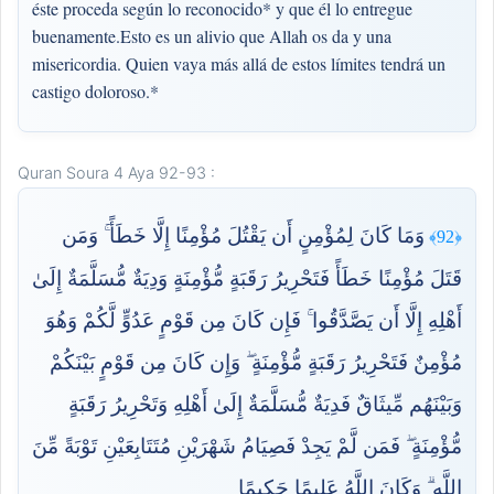
éste proceda según lo reconocido* y que él lo entregue
buenamente.Esto es un alivio que Allah os da y una
misericordia. Quien vaya más allá de estos límites tendrá un
castigo doloroso.*
Quran Soura 4 Aya 92-93 :
وَمَا كَانَ لِمُؤْمِنٍ أَن يَقْتُلَ مُؤْمِنًا إِلَّا خَطَأً ۚ وَمَن
﴿92﴾
قَتَلَ مُؤْمِنًا خَطَأً فَتَحْرِيرُ رَقَبَةٍ مُّؤْمِنَةٍ وَدِيَةٌ مُّسَلَّمَةٌ إِلَىٰ
أَهْلِهِ إِلَّا أَن يَصَّدَّقُوا ۚ فَإِن كَانَ مِن قَوْمٍ عَدُوٍّ لَّكُمْ وَهُوَ
مُؤْمِنٌ فَتَحْرِيرُ رَقَبَةٍ مُّؤْمِنَةٍ ۖ وَإِن كَانَ مِن قَوْمٍ بَيْنَكُمْ
وَبَيْنَهُم مِّيثَاقٌ فَدِيَةٌ مُّسَلَّمَةٌ إِلَىٰ أَهْلِهِ وَتَحْرِيرُ رَقَبَةٍ
مُّؤْمِنَةٍ ۖ فَمَن لَّمْ يَجِدْ فَصِيَامُ شَهْرَيْنِ مُتَتَابِعَيْنِ تَوْبَةً مِّنَ
اللَّهِ ۗ وَكَانَ اللَّهُ عَلِيمًا حَكِيمًا