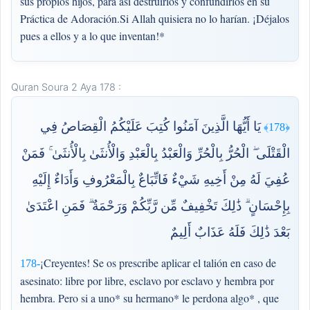
sus propios hijos, para así destruirlos y confundirlos en su
Práctica de Adoración.Si Allah quisiera no lo harían. ¡Déjalos
pues a ellos y a lo que inventan!*
Quran Soura 2 Aya 178 :
يَا أَيُّهَا الَّذِينَ آمَنُوا كُتِبَ عَلَيْكُمُ الْقِصَاصُ فِي
﴿178﴾
الْقَتْلَى ۖ الْحُرُّ بِالْحُرِّ وَالْعَبْدُ بِالْعَبْدِ وَالْأُنثَىٰ بِالْأُنثَىٰ ۚ فَمَنْ
عُفِيَ لَهُ مِنْ أَخِيهِ شَيْءٌ فَاتِّبَاعٌ بِالْمَعْرُوفِ وَأَدَاءٌ إِلَيْهِ
بِإِحْسَانٍ ۗ ذَٰلِكَ تَخْفِيفٌ مِّن رَّبِّكُمْ وَرَحْمَةٌ ۗ فَمَنِ اعْتَدَىٰ
بَعْدَ ذَٰلِكَ فَلَهُ عَذَابٌ أَلِيمٌ
¡Creyentes! Se os prescribe aplicar el talión en caso de
178-
asesinato: libre por libre, esclavo por esclavo y hembra por
hembra. Pero si a uno* su hermano* le perdona algo* , que