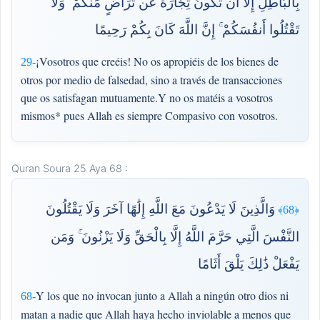
بِالْبَاطِلِ إِلَّا أَن تَكُونَ تِجَارَةً عَن تَرَاضٍ مِّنكُمْ ۚ وَلَا
تَقْتُلُوا أَنفُسَكُمْ ۚ إِنَّ اللَّهَ كَانَ بِكُمْ رَحِيمًا
¡Vosotros que creéis! No os apropiéis de los bienes de
29-
otros por medio de falsedad, sino a través de transacciones
que os satisfagan mutuamente.Y no os matéis a vosotros
mismos* pues Allah es siempre Compasivo con vosotros.
Quran Soura 25 Aya 68 :
وَالَّذِينَ لَا يَدْعُونَ مَعَ اللَّهِ إِلَٰهًا آخَرَ وَلَا يَقْتُلُونَ
﴿68﴾
النَّفْسَ الَّتِي حَرَّمَ اللَّهُ إِلَّا بِالْحَقِّ وَلَا يَزْنُونَ ۚ وَمَن
يَفْعَلْ ذَٰلِكَ يَلْقَ أَثَامًا
Y los que no invocan junto a Allah a ningún otro dios ni
68-
matan a nadie que Allah haya hecho inviolable a menos que