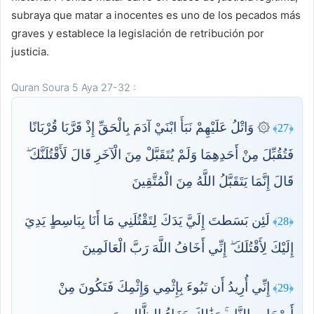
subraya que matar a inocentes es uno de los pecados más
graves y establece la legislación de retribución por
justicia.
Quran Soura 5 Aya 27-32 :
۞ وَاتْلُ عَلَيْهِمْ نَبَأَ ابْنَيْ آدَمَ بِالْحَقِّ إِذْ قَرَّبَا قُرْبَانًا
﴿27﴾
فَتُقُبِّلَ مِنْ أَحَدِهِمَا وَلَمْ يُتَقَبَّلْ مِنَ الْآخَرِ قَالَ لَأَقْتُلَنَّكَ ۖ
قَالَ إِنَّمَا يَتَقَبَّلُ اللَّهُ مِنَ الْمُتَّقِينَ
لَئِن بَسَطتَ إِلَيَّ يَدَكَ لِتَقْتُلَنِي مَا أَنَا بِبَاسِطٍ يَدِيَ
﴿28﴾
إِلَيْكَ لِأَقْتُلَكَ ۖ إِنِّي أَخَافُ اللَّهَ رَبَّ الْعَالَمِينَ
إِنِّي أُرِيدُ أَن تَبُوءَ بِإِثْمِي وَإِثْمِكَ فَتَكُونَ مِنْ
﴿29﴾