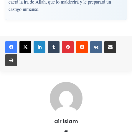
caerá la ira de Allah, que lo maldecirá y le preparará un
castigo inmenso.
LinkedIn
Tumblr
Pinterest
Reddit
VKontakte
Compartir por correo elec
Imprimir
air islam
Sitio