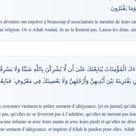
اللَّهُ مَا فَعَل
rs divinités ont enjolivé à beaucoup d’associateurs le meurtre de leurs enf
ur religion. Or si Allah voulait, ils ne le feraient pas. Laisse-les donc, ai
َكَ الْمُؤْمِنَاتُ يُبَايِعْنَكَ عَلَىٰ أَن لَّا يُشْرِكْنَ بِاللَّهِ شَيْئًا وَلَا يَسْرِقْنَ وَل
ْتَانٍ يَفْتَرِينَهُ بَيْنَ أَيْدِيهِنَّ وَأَرْجُلِهِنَّ وَلَا يَعْصِينَكَ فِي مَعْرُوفٍ ۙ فَبَايِعْ
royantes viennent te prêter serment d’allégeance, [et en jurent] qu’elle
 pas, qu’elles ne se livreront pas à l’adultère, qu’elles ne tueront pas le
cune infamie ni avec leurs mains ni avec leurs pieds et qu’elles ne déso
eur serment d’allégeance, et implore d’Allah le pardon pour elles. Allah 