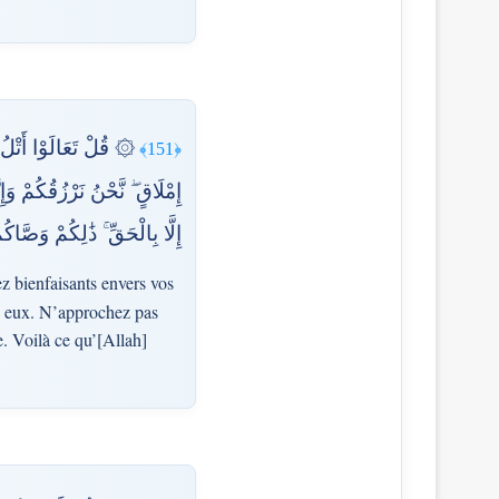
قْتُلُوا أَوْلَادَكُم مِّنْ
﴿151﴾
ا النَّفْسَ الَّتِي حَرَّمَ اللَّهُ
َصَّاكُم بِهِ لَعَلَّكُمْ تَعْقِلُونَ
ez bienfaisants envers vos
e eux. N’approchez pas
e. Voilà ce qu’[Allah]