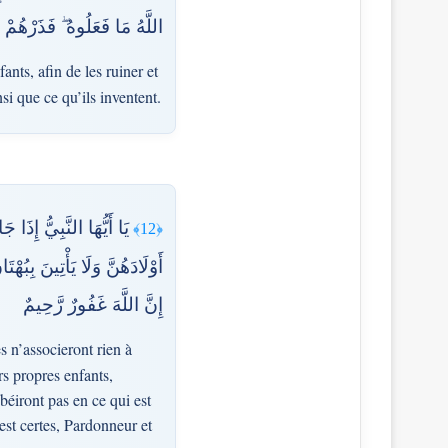
ُوهُ ۖ فَذَرْهُمْ وَمَا يَفْتَرُونَ
ants, afin de les ruiner et
nsi que ce qu’ils inventent.
َا يَزْنِينَ وَلَا يَقْتُلْنَ
﴿12﴾
هُنَّ وَاسْتَغْفِرْ لَهُنَّ اللَّهَ ۖ
إِنَّ اللَّهَ غَفُورٌ رَّحِيمٌ
s n’associeront rien à
urs propres enfants,
béiront pas en ce qui est
est certes, Pardonneur et