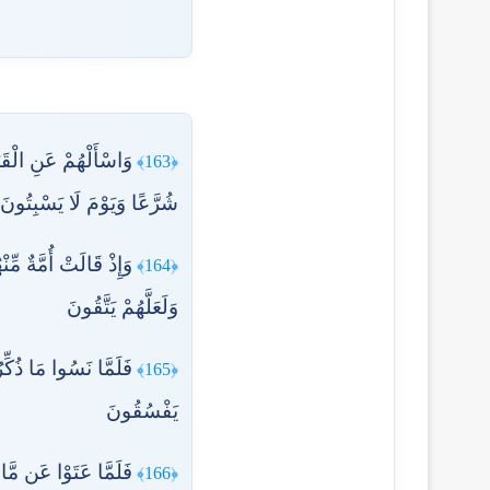
وَاسْأَلْهُمْ عَنِ الْقَر
﴿163﴾
شُرَّعًا وَيَوْمَ لَا يَسْبِتُونَ ۙ
وَإِذْ قَالَتْ أُمَّةٌ مِّن
﴿164﴾
وَلَعَلَّهُمْ يَتَّقُونَ
فَلَمَّا نَسُوا مَا ذُكِّ
﴿165﴾
يَفْسُقُونَ
فَلَمَّا عَتَوْا عَن مَّا
﴿166﴾