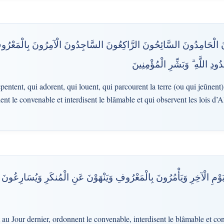
ُونَ الْحَامِدُونَ السَّائِحُونَ الرَّاكِعُونَ السَّاجِدُونَ الْآمِرُونَ بِالْمَعْرُ
دِ اللَّهِ ۗ وَبَشِّرِ الْمُؤْمِنِينَ
epentent, qui adorent, qui louent, qui parcourent la terre (ou qui jeûnent),
t le convenable et interdisent le blâmable et qui observent les lois d’Al
لْيَوْمِ الْآخِرِ وَيَأْمُرُونَ بِالْمَعْرُوفِ وَيَنْهَوْنَ عَنِ الْمُنكَرِ وَيُسَارِعُونَ
et au Jour dernier, ordonnent le convenable, interdisent le blâmable et 