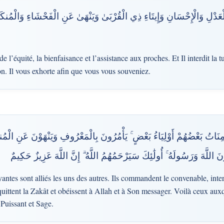
ْعَدْلِ وَالْإِحْسَانِ وَإِيتَاءِ ذِي الْقُرْبَىٰ وَيَنْهَىٰ عَنِ الْفَحْشَاءِ وَالْمُنكَرِ 
l’équité, la bienfaisance et l’assistance aux proches. Et Il interdit la tu
ion. Il vous exhorte afin que vous vous souveniez.
مِنَاتُ بَعْضُهُمْ أَوْلِيَاءُ بَعْضٍ ۚ يَأْمُرُونَ بِالْمَعْرُوفِ وَيَنْهَوْنَ عَنِ الْمُ
َ اللَّهَ وَرَسُولَهُ ۚ أُولَٰئِكَ سَيَرْحَمُهُمُ اللَّهُ ۗ إِنَّ اللَّهَ عَزِيزٌ حَكِيمٌ
yantes sont alliés les uns des autres. Ils commandent le convenable, inte
quittent la Zakât et obéissent à Allah et à Son messager. Voilà ceux aux
 Puissant et Sage.