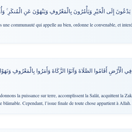
ٌ يَدْعُونَ إِلَى الْخَيْرِ وَيَأْمُرُونَ بِالْمَعْرُوفِ وَيَنْهَوْنَ عَنِ الْمُنكَرِ ۚ وَأُ
s une communauté qui appelle au bien, ordonne le convenable, et interd
ْ فِي الْأَرْضِ أَقَامُوا الصَّلَاةَ وَآتَوُا الزَّكَاةَ وَأَمَرُوا بِالْمَعْرُوفِ وَنَهَوْا ع
donnons la puissance sur terre, accomplissent la Salât, acquittent la Zak
le blâmable. Cependant, l’issue finale de toute chose appartient à Allah.