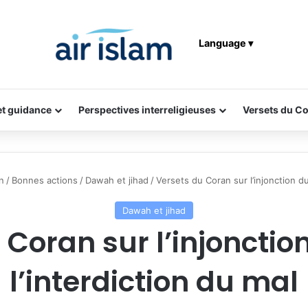
Language ▾
 et guidance
Perspectives interreligieuses
Versets du C
n
/
Bonnes actions
/
Dawah et jihad
/
Versets du Coran sur l’injonction du
Dawah et jihad
 Coran sur l’injonction
l’interdiction du mal