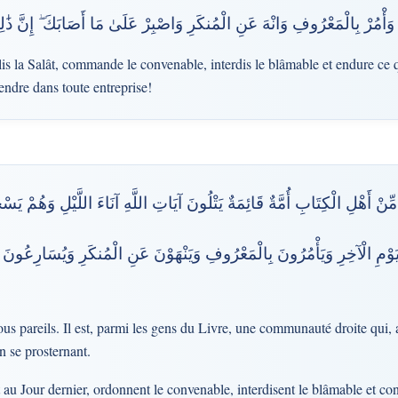
ةَ وَأْمُرْ بِالْمَعْرُوفِ وَانْهَ عَنِ الْمُنكَرِ وَاصْبِرْ عَلَىٰ مَا أَصَابَكَ ۖ إِنَّ ذَٰ
 la Salât, commande le convenable, interdis le blâmable et endure ce qu
rendre dans toute entreprise!
أَهْلِ الْكِتَابِ أُمَّةٌ قَائِمَةٌ يَتْلُونَ آيَاتِ اللَّهِ آنَاءَ اللَّيْلِ وَهُمْ يَسْج
لْيَوْمِ الْآخِرِ وَيَأْمُرُونَ بِالْمَعْرُوفِ وَيَنْهَوْنَ عَنِ الْمُنكَرِ وَيُسَارِعُونَ
ous pareils. Il est, parmi les gens du Livre, une communauté droite qui, 
en se prosternant.
et au Jour dernier, ordonnent le convenable, interdisent le blâmable et 