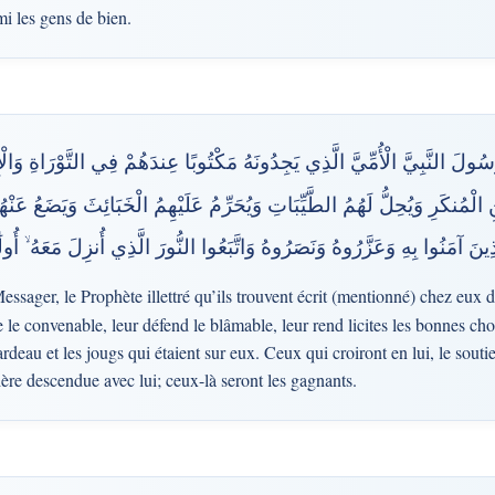
i les gens de bien.
َّسُولَ النَّبِيَّ الْأُمِّيَّ الَّذِي يَجِدُونَهُ مَكْتُوبًا عِندَهُمْ فِي التَّوْرَاةِ وَالْ
الْمُنكَرِ وَيُحِلُّ لَهُمُ الطَّيِّبَاتِ وَيُحَرِّمُ عَلَيْهِمُ الْخَبَائِثَ وَيَضَعُ عَنْهُ
ذِينَ آمَنُوا بِهِ وَعَزَّرُوهُ وَنَصَرُوهُ وَاتَّبَعُوا النُّورَ الَّذِي أُنزِلَ مَعَهُ ۙ أُو
essager, le Prophète illettré qu’ils trouvent écrit (mentionné) chez eux 
 le convenable, leur défend le blâmable, leur rend licites les bonnes chos
ardeau et les jougs qui étaient sur eux. Ceux qui croiront en lui, le souti
ière descendue avec lui; ceux-là seront les gagnants.