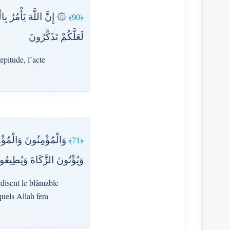
إِنَّ اللَّهَ يَأْمُرُ بِال
﴿90﴾
لَعَلَّكُمْ تَذَكَّرُونَ
rpitude, l’acte
وَالْمُؤْمِنُونَ وَالْمُؤْ
﴿71﴾
وَيُؤْتُونَ الزَّكَاةَ وَيُطِيعُون
rdisent le blâmable
quels Allah fera