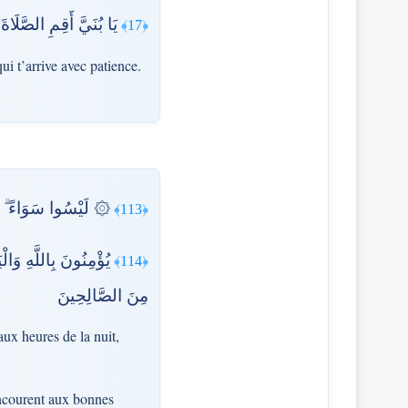
يَا بُنَيَّ أَقِمِ الصَّلَا
﴿17﴾
i t’arrive avec patience.
لَيْسُوا سَوَاءً ۗ مِّنْ 
﴿113﴾
يُؤْمِنُونَ بِاللَّهِ وَا
﴿114﴾
مِنَ الصَّالِحِينَ
aux heures de la nuit,
concourent aux bonnes