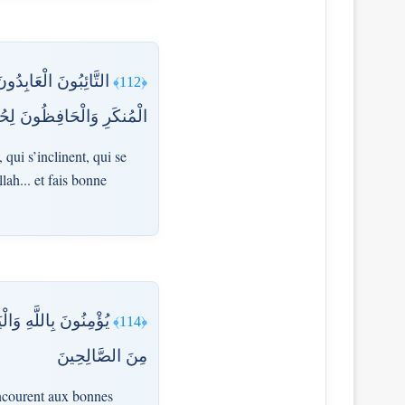
التَّائِبُونَ الْعَابِد
﴿112﴾
الْمُنكَرِ وَالْحَافِظُونَ لِحُدُو
 qui s’inclinent, qui se
lah... et fais bonne
يُؤْمِنُونَ بِاللَّهِ وَا
﴿114﴾
مِنَ الصَّالِحِينَ
concourent aux bonnes