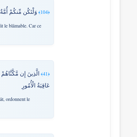
وَلْتَكُن مِّنكُمْ أُمَّة
﴿104﴾
it le blâmable. Car ce
الَّذِينَ إِن مَّكَّنَّاهُم
﴿41﴾
عَاقِبَةُ الْأُمُورِ
ât, ordonnent le