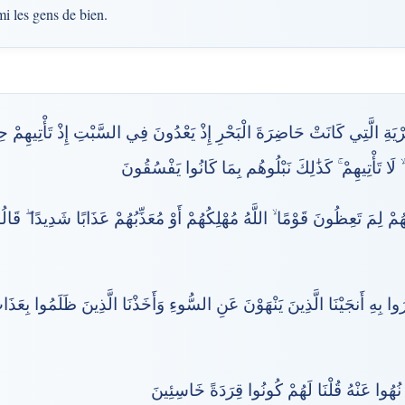
i les gens de bien.
ْيَةِ الَّتِي كَانَتْ حَاضِرَةَ الْبَحْرِ إِذْ يَعْدُونَ فِي السَّبْتِ إِذْ تَأْتِيهِمْ حِي
 لَا تَأْتِيهِمْ ۚ كَذَٰلِكَ نَبْلُوهُم بِمَا كَانُوا يَفْسُقُونَ
ْهُمْ لِمَ تَعِظُونَ قَوْمًا ۙ اللَّهُ مُهْلِكُهُمْ أَوْ مُعَذِّبُهُمْ عَذَابًا شَدِيدًا ۖ قَالُ
رُوا بِهِ أَنجَيْنَا الَّذِينَ يَنْهَوْنَ عَنِ السُّوءِ وَأَخَذْنَا الَّذِينَ ظَلَمُوا بِعَذ
 نُهُوا عَنْهُ قُلْنَا لَهُمْ كُونُوا قِرَدَةً خَاسِئِينَ