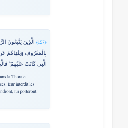
الَّذِينَ يَتَّبِعُونَ الر
﴿157﴾
بِالْمَعْرُوفِ وَيَنْهَاهُمْ عَنِ 
الَّتِي كَانَتْ عَلَيْهِمْ ۚ فَالَّ
dans la Thora et
es, leur interdit les
endront, lui porteront