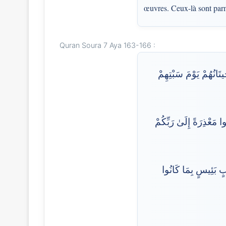
œuvres. Ceux-là sont parm
Quran Soura 7 Aya 163-166 :
تَانُهُمْ يَوْمَ سَبْتِهِمْ
وا مَعْذِرَةً إِلَىٰ رَبِّكُمْ
َابٍ بَئِيسٍ بِمَا كَانُوا