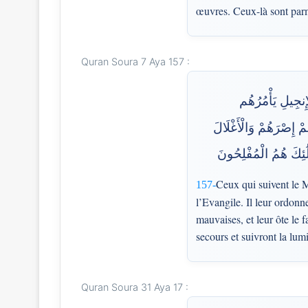
œuvres. Ceux-là sont parm
Quran Soura 7 Aya 157 :
إِنجِيلِ يَأْمُرُهُم
مْ إِصْرَهُمْ وَالْأَغْلَالَ
لَٰئِكَ هُمُ الْمُفْلِحُونَ
Ceux qui suivent le M
157-
l’Evangile. Il leur ordonne
mauvaises, et leur ôte le f
secours et suivront la lum
Quran Soura 31 Aya 17 :