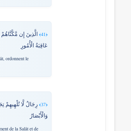
الَّذِينَ إِن مَّكَّنَّاهُم
﴿41﴾
عَاقِبَةُ الْأُمُورِ
ât, ordonnent le
رِجَالٌ لَّا تُلْهِيهِمْ تِج
﴿37﴾
وَالْأَبْصَارُ
ment de la Salât et de