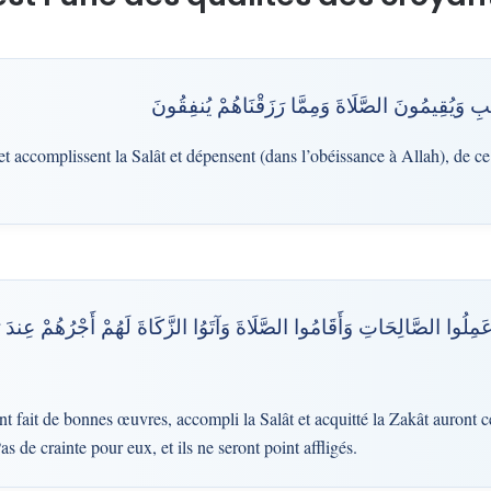
َيْبِ وَيُقِيمُونَ الصَّلَاةَ وَمِمَّا رَزَقْنَاهُمْ يُنفِقُونَ
e et accomplissent la Salât et dépensent (dans l’obéissance à Allah), de 
َعَمِلُوا الصَّالِحَاتِ وَأَقَامُوا الصَّلَاةَ وَآتَوُا الزَّكَاةَ لَهُمْ أَجْرُهُمْ عِندَ ر
ont fait de bonnes œuvres, accompli la Salât et acquitté la Zakât auront 
s de crainte pour eux, et ils ne seront point affligés.