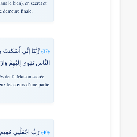
ns le bien), en secret et
ne demeure finale,
رَّبَّنَا إِنِّي أَسْكَنتُ م
﴿37﴾
النَّاسِ تَهْوِي إِلَيْهِمْ وَارْ
près de Ta Maison sacrée
 eux les cœurs d’une partie
رَبِّ اجْعَلْنِي مُقِيمَ الص
﴿40﴾