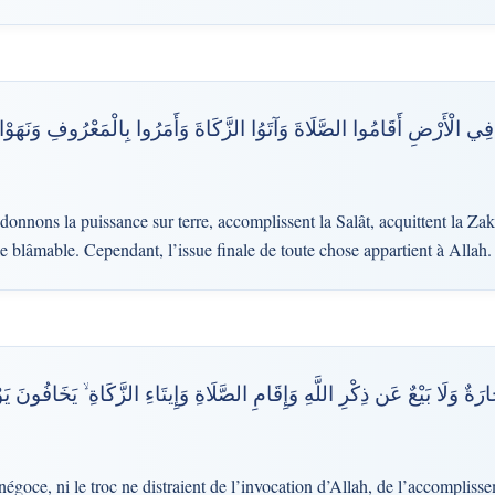
ْ فِي الْأَرْضِ أَقَامُوا الصَّلَاةَ وَآتَوُا الزَّكَاةَ وَأَمَرُوا بِالْمَعْرُوفِ وَنَهَوْا ع
donnons la puissance sur terre, accomplissent la Salât, acquittent la Zak
le blâmable. Cependant, l’issue finale de toute chose appartient à Allah.
َارَةٌ وَلَا بَيْعٌ عَن ذِكْرِ اللَّهِ وَإِقَامِ الصَّلَاةِ وَإِيتَاءِ الزَّكَاةِ ۙ يَخَافُونَ ي
goce, ni le troc ne distraient de l’invocation d’Allah, de l’accomplisse