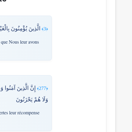
الَّذِينَ يُؤْمِنُونَ بِالْغ
﴿3﴾
ce que Nous leur avons
إِنَّ الَّذِينَ آمَنُوا و
﴿277﴾
وَلَا هُمْ يَحْزَنُونَ
certes leur récompense