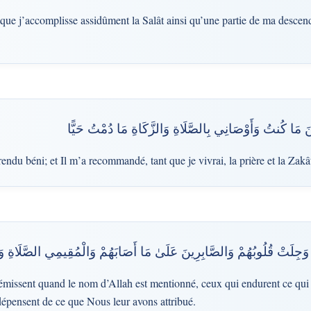
ue j’accomplisse assidûment la Salât ainsi qu’une partie de ma descen
ْنَ مَا كُنتُ وَأَوْصَانِي بِالصَّلَاةِ وَالزَّكَاةِ مَا دُمْتُ حَيًّا
rendu béni; et Il m’a recommandé, tant que je vivrai, la prière et la Zakâ
َهُ وَجِلَتْ قُلُوبُهُمْ وَالصَّابِرِينَ عَلَىٰ مَا أَصَابَهُمْ وَالْمُقِيمِي الصَّلَاةِ وَ
émissent quand le nom d’Allah est mentionné, ceux qui endurent ce qui l
dépensent de ce que Nous leur avons attribué.