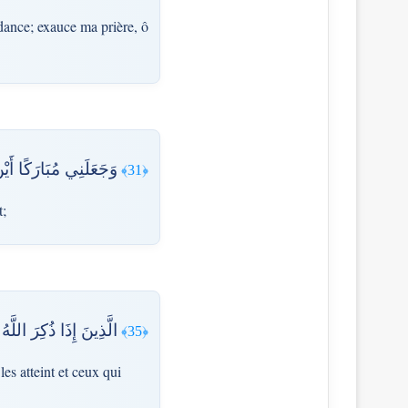
dance; exauce ma prière, ô
وَجَعَلَنِي مُبَارَكًا أَي
﴿31﴾
t;
الَّذِينَ إِذَا ذُكِرَ اللّ
﴿35﴾
es atteint et ceux qui