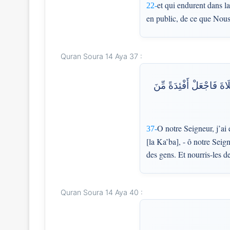
et qui endurent dans la
22-
en public, de ce que Nous 
Quran Soura 14 Aya 37 :
َاةَ فَاجْعَلْ أَفْئِدَةً مِّنَ
O notre Seigneur, j’ai
37-
[la Ka’ba], - ô notre Seig
des gens. Et nourris-les de
Quran Soura 14 Aya 40 :