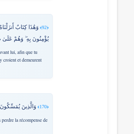
وَهَٰذَا كِتَابٌ أَنزَلْنَاه
﴿92﴾
يُؤْمِنُونَ بِهِ ۖ وَهُمْ عَلَىٰ
vant lui, afin que tu
 y croient et demeurent
وَالَّذِينَ يُمَسِّكُونَ 
﴿170﴾
as perdre la récompense de