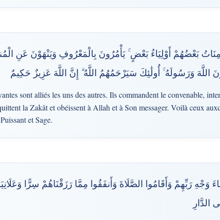
مِنَاتُ بَعْضُهُمْ أَوْلِيَاءُ بَعْضٍ ۚ يَأْمُرُونَ بِالْمَعْرُوفِ وَيَنْهَوْنَ عَنِ الْمُ
َ اللَّهَ وَرَسُولَهُ ۚ أُولَٰئِكَ سَيَرْحَمُهُمُ اللَّهُ ۗ إِنَّ اللَّهَ عَزِيزٌ حَكِيمٌ
yantes sont alliés les uns des autres. Ils commandent le convenable, inte
quittent la Zakât et obéissent à Allah et à Son messager. Voilà ceux aux
 Puissant et Sage.
اءَ وَجْهِ رَبِّهِمْ وَأَقَامُوا الصَّلَاةَ وَأَنفَقُوا مِمَّا رَزَقْنَاهُمْ سِرًّا وَعَلَانِيَ
َى الدَّارِ