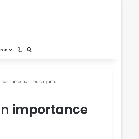
Switch skin
Rechercher
oran
 importance pour les croyants
son importance