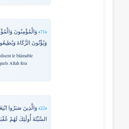
وَالْمُؤْمِنُونَ وَالْمُؤْ
﴿71﴾
وَيُؤْتُونَ الزَّكَاةَ وَيُطِيعُون
rdisent le blâmable
quels Allah fera
وَالَّذِينَ صَبَرُوا ابْتِغَ
﴿22﴾
السَّيِّئَةَ أُولَٰئِكَ لَهُمْ عُقْب