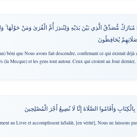
ُ مُبَارَكٌ مُّصَدِّقُ الَّذِي بَيْنَ يَدَيْهِ وَلِتُنذِرَ أُمَّ الْقُرَىٰ وَمَنْ حَوْلَهَا ۚ وَا
 صَلَاتِهِمْ يُحَافِظُونَ
n) béni que Nous avons fait descendre, confirmant ce qui existait déjà a
és (la Mecque) et les gens tout autour. Ceux qui croient au Jour dernier,
بِالْكِتَابِ وَأَقَامُوا الصَّلَاةَ إِنَّا لَا نُضِيعُ أَجْرَ الْمُصْلِحِينَ
ment au Livre et accomplissent laSalât, [en vérité], Nous ne laissons p