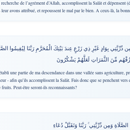
 recherche de l’agrément d’Allah, accomplissent la Salât et dépensent (da
leur avons attribué, et repoussent le mal par le bien. A ceux-là, la bon
ِن ذُرِّيَّتِي بِوَادٍ غَيْرِ ذِي زَرْعٍ عِندَ بَيْتِكَ الْمُحَرَّمِ رَبَّنَا لِيُقِيمُوا الصَّل
زُقْهُم مِّنَ الثَّمَرَاتِ لَعَلَّهُمْ يَشْكُرُونَ
 établi une partie de ma descendance dans une vallée sans agriculture, 
neur - afin qu’ils accomplissent la Salât. Fais donc que se penchent vers
 fruits. Peut-être seront-ils reconnaissants?
َّلَاةِ وَمِن ذُرِّيَّتِي ۚ رَبَّنَا وَتَقَبَّلْ دُعَاءِ