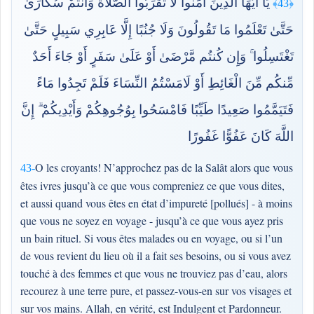
يَا أَيُّهَا الَّذِينَ آمَنُوا لَا تَقْرَبُوا الصَّلَاةَ وَأَنتُمْ سُكَارَىٰ
﴿43﴾
حَتَّىٰ تَعْلَمُوا مَا تَقُولُونَ وَلَا جُنُبًا إِلَّا عَابِرِي سَبِيلٍ حَتَّىٰ
تَغْتَسِلُوا ۚ وَإِن كُنتُم مَّرْضَىٰ أَوْ عَلَىٰ سَفَرٍ أَوْ جَاءَ أَحَدٌ
مِّنكُم مِّنَ الْغَائِطِ أَوْ لَامَسْتُمُ النِّسَاءَ فَلَمْ تَجِدُوا مَاءً
فَتَيَمَّمُوا صَعِيدًا طَيِّبًا فَامْسَحُوا بِوُجُوهِكُمْ وَأَيْدِيكُمْ ۗ إِنَّ
اللَّهَ كَانَ عَفُوًّا غَفُورًا
O les croyants! N’approchez pas de la Salât alors que vous
43-
êtes ivres jusqu’à ce que vous compreniez ce que vous dites,
et aussi quand vous êtes en état d’impureté [pollués] - à moins
que vous ne soyez en voyage - jusqu’à ce que vous ayez pris
un bain rituel. Si vous êtes malades ou en voyage, ou si l’un
de vous revient du lieu où il a fait ses besoins, ou si vous avez
touché à des femmes et que vous ne trouviez pas d’eau, alors
recourez à une terre pure, et passez-vous-en sur vos visages et
sur vos mains. Allah, en vérité, est Indulgent et Pardonneur.