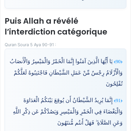
Puis Allah a révélé
l’interdiction catégorique
Quran Soura 5 Aya 90-91 :
يَا أَيُّهَا الَّذِينَ آمَنُوا إِنَّمَا الْخَمْرُ وَالْمَيْسِرُ وَالْأَنصَابُ
﴿90﴾
وَالْأَزْلَامُ رِجْسٌ مِّنْ عَمَلِ الشَّيْطَانِ فَاجْتَنِبُوهُ لَعَلَّكُمْ
تُفْلِحُونَ
إِنَّمَا يُرِيدُ الشَّيْطَانُ أَن يُوقِعَ بَيْنَكُمُ الْعَدَاوَةَ
﴿91﴾
وَالْبَغْضَاءَ فِي الْخَمْرِ وَالْمَيْسِرِ وَيَصُدَّكُمْ عَن ذِكْرِ اللَّهِ
وَعَنِ الصَّلَاةِ ۖ فَهَلْ أَنتُم مُّنتَهُونَ