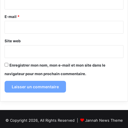
r
e
E-mail
*
*
Site web
Enregistrer mon nom, mon e-mail et mon site dans le
navigateur pour mon prochain commentaire.
© Copyright 2026, All Rights Reserved |
Jannah News Theme