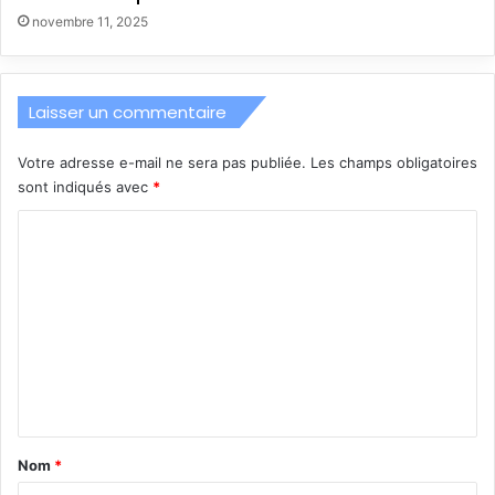
novembre 11, 2025
Laisser un commentaire
Votre adresse e-mail ne sera pas publiée.
Les champs obligatoires
sont indiqués avec
*
C
o
m
m
e
n
t
a
Nom
*
i