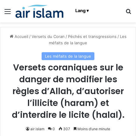
Menu
R
Lang ▾
Accueil
/
Versets du Coran
/
Péchés et transgressions
/
Les
méfaits de la langue
Les méfaits de la langue
Versets coraniques sur le
danger de modifier les
règles d’Allah, d’autoriser
l’illicite (haram) et
d’interdire le licite (halal).
air islam
0
307
Moins d’une minute