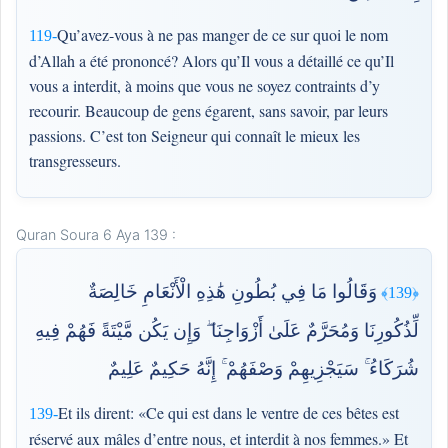
Qu’avez-vous à ne pas manger de ce sur quoi le nom
119-
d’Allah a été prononcé? Alors qu’Il vous a détaillé ce qu’Il
vous a interdit, à moins que vous ne soyez contraints d’y
recourir. Beaucoup de gens égarent, sans savoir, par leurs
passions. C’est ton Seigneur qui connaît le mieux les
transgresseurs.
Quran Soura 6 Aya 139 :
وَقَالُوا مَا فِي بُطُونِ هَٰذِهِ الْأَنْعَامِ خَالِصَةٌ
﴿139﴾
لِّذُكُورِنَا وَمُحَرَّمٌ عَلَىٰ أَزْوَاجِنَا ۖ وَإِن يَكُن مَّيْتَةً فَهُمْ فِيهِ
شُرَكَاءُ ۚ سَيَجْزِيهِمْ وَصْفَهُمْ ۚ إِنَّهُ حَكِيمٌ عَلِيمٌ
Et ils dirent: «Ce qui est dans le ventre de ces bêtes est
139-
réservé aux mâles d’entre nous, et interdit à nos femmes.» Et