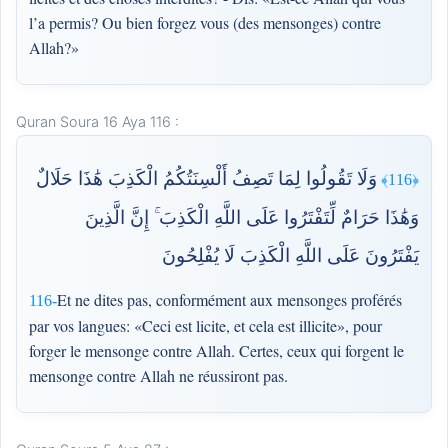
l’a permis? Ou bien forgez vous (des mensonges) contre
Allah?»
Quran Soura 16 Aya 116 :
وَلَا تَقُولُوا لِمَا تَصِفُ أَلْسِنَتُكُمُ الْكَذِبَ هَٰذَا حَلَالٌ
﴿116﴾
وَهَٰذَا حَرَامٌ لِّتَفْتَرُوا عَلَى اللَّهِ الْكَذِبَ ۚ إِنَّ الَّذِينَ
يَفْتَرُونَ عَلَى اللَّهِ الْكَذِبَ لَا يُفْلِحُونَ
Et ne dites pas, conformément aux mensonges proférés
116-
par vos langues: «Ceci est licite, et cela est illicite», pour
forger le mensonge contre Allah. Certes, ceux qui forgent le
mensonge contre Allah ne réussiront pas.