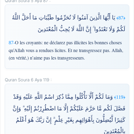
Quran Soura 5 Aya 87 :
يَا أَيُّهَا الَّذِينَ آمَنُوا لَا تُحَرِّمُوا طَيِّبَاتِ مَا أَحَلَّ اللَّهُ
﴿87﴾
لَكُمْ وَلَا تَعْتَدُوا ۚ إِنَّ اللَّهَ لَا يُحِبُّ الْمُعْتَدِينَ
O les croyants: ne déclarez pas illicites les bonnes choses
87-
qu’Allah vous a rendues licites. Et ne transgressez pas. Allah,
(en vérité,) n’aime pas les transgresseurs.
Quran Soura 6 Aya 119 :
وَمَا لَكُمْ أَلَّا تَأْكُلُوا مِمَّا ذُكِرَ اسْمُ اللَّهِ عَلَيْهِ وَقَدْ
﴿119﴾
فَصَّلَ لَكُم مَّا حَرَّمَ عَلَيْكُمْ إِلَّا مَا اضْطُرِرْتُمْ إِلَيْهِ ۗ وَإِنَّ
كَثِيرًا لَّيُضِلُّونَ بِأَهْوَائِهِم بِغَيْرِ عِلْمٍ ۗ إِنَّ رَبَّكَ هُوَ أَعْلَمُ
بِالْمُعْتَدِينَ