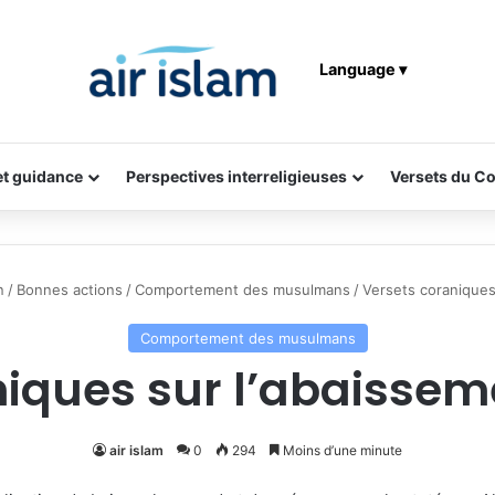
Language ▾
 et guidance
Perspectives interreligieuses
Versets du C
n
/
Bonnes actions
/
Comportement des musulmans
/
Versets coraniques
Comportement des musulmans
niques sur l’abaissem
air islam
0
294
Moins d’une minute