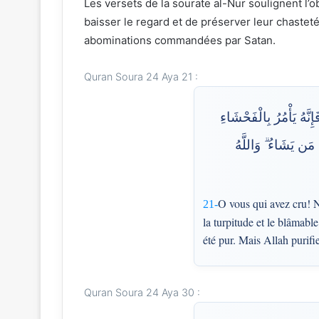
Les versets de la sourate al-Nur soulignent l’o
baisser le regard et de préserver leur chasteté
abominations commandées par Satan.
Quran Soura 24 Aya 21 :
۞ هُ يَأْمُرُ بِالْفَحْشَاءِ
 مَن يَشَاءُ ۗ وَاللَّهُ
O vous qui avez cru! N
21-
la turpitude et le blâmabl
été pur. Mais Allah purifi
Quran Soura 24 Aya 30 :