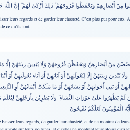
ُوا مِنْ أَبْصَارِهِمْ وَيَحْفَظُوا فُرُوجَهُمْ ۚ ذَٰلِكَ أَزْكَىٰ لَهُمْ ۗ إِنَّ اللَّهَ خَ
sser leurs regards et de garder leur chasteté. C’est plus pur pour eux. Al
e ce qu’ils font.
ضُضْنَ مِنْ أَبْصَارِهِنَّ وَيَحْفَظْنَ فُرُوجَهُنَّ وَلَا يُبْدِينَ زِينَتَهُنَّ إِلَّا مَا 
ا يُبْدِينَ زِينَتَهُنَّ إِلَّا لِبُعُولَتِهِنَّ أَوْ آبَائِهِنَّ أَوْ آبَاءِ بُعُولَتِهِنَّ أَوْ أَبْنَائِه
انِهِنَّ أَوْ بَنِي أَخَوَاتِهِنَّ أَوْ نِسَائِهِنَّ أَوْ مَا مَلَكَتْ أَيْمَانُهُنَّ أَوِ التَّابِع
ينَ لَمْ يَظْهَرُوا عَلَىٰ عَوْرَاتِ النِّسَاءِ ۖ وَلَا يَضْرِبْنَ بِأَرْجُلِهِنَّ لِيُعْلَمَ
يُّهَ الْمُؤْمِنُونَ لَعَلَّكُمْ تُفْلِحُونَ
 baisser leurs regards, de garder leur chasteté, et de ne montrer de leur
t leur voile sur leurs poitrines; et qu’elles ne montrent leurs atours qu’à l