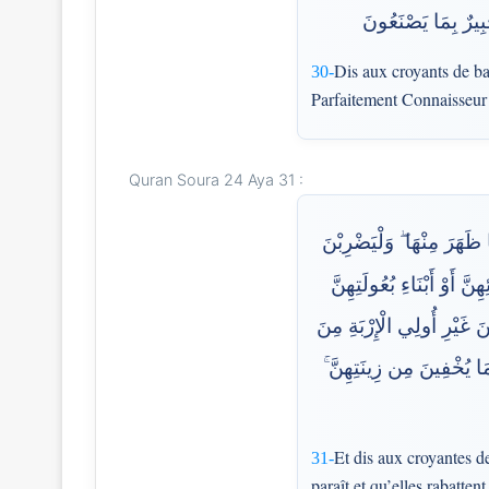
بِيرٌ بِمَا يَصْنَعُونَ
Dis aux croyants de bai
30-
Parfaitement Connaisseur d
Quran Soura 24 Aya 31 :
ظَهَرَ مِنْهَا ۖ وَلْيَضْرِبْنَ
ِنَّ أَوْ أَبْنَاءِ بُعُولَتِهِنَّ
ِينَ غَيْرِ أُولِي الْإِرْبَةِ مِنَ
 مَا يُخْفِينَ مِن زِينَتِهِنَّ
Et dis aux croyantes de
31-
paraît et qu’elles rabatten