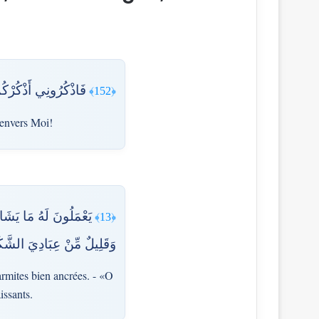
فَاذْكُرُونِي أَذْكُرْك
﴿152﴾
 envers Moi!
يَعْمَلُونَ لَهُ مَا يَ ۚ
﴿13﴾
وَقَلِيلٌ مِّنْ عِبَادِيَ الشَّك
marmites bien ancrées. - «O
issants.