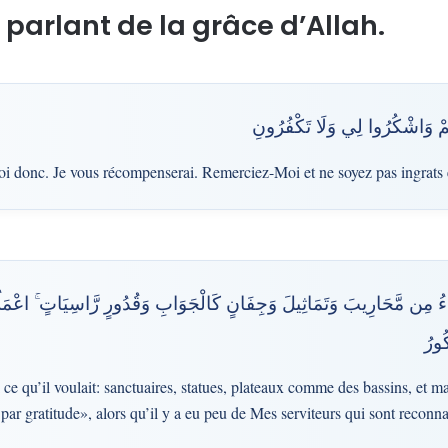
parlant de la grâce d’Allah.
ُمْ وَاشْكُرُوا لِي وَلَا تَكْفُرُونِ
 donc. Je vous récompenserai. Remerciez-Moi et ne soyez pas ingrats
شَاءُ مِن مَّحَارِيبَ وَتَمَاثِيلَ وَجِفَانٍ كَالْجَوَابِ وَقُدُورٍ رَّاسِيَاتٍ ۚ اعْم
ُورُ
i ce qu’il voulait: sanctuaires, statues, plateaux comme des bassins, et 
ar gratitude», alors qu’il y a eu peu de Mes serviteurs qui sont reconna