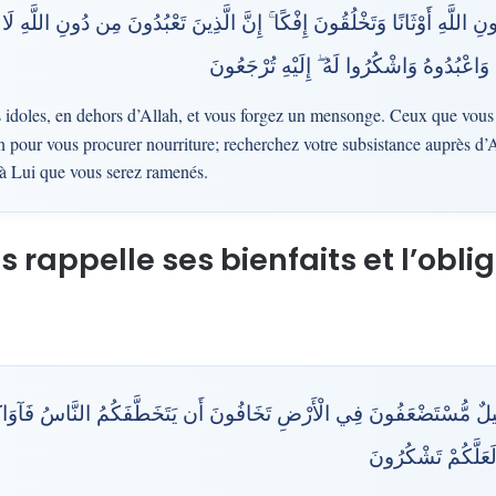
نِ اللَّهِ أَوْثَانًا وَتَخْلُقُونَ إِفْكًا ۚ إِنَّ الَّذِينَ تَعْبُدُونَ مِن دُونِ اللَّهِ لَ
َ وَاعْبُدُوهُ وَاشْكُرُوا لَهُ ۖ إِلَيْهِ تُرْجَعُونَ
 idoles, en dehors d’Allah, et vous forgez un mensonge. Ceux que vous
pour vous procurer nourriture; recherchez votre subsistance auprès d’
 à Lui que vous serez ramenés.
 rappelle ses bienfaits et l’oblig
َلِيلٌ مُّسْتَضْعَفُونَ فِي الْأَرْضِ تَخَافُونَ أَن يَتَخَطَّفَكُمُ النَّاسُ فَآوَاكُم
َعَلَّكُمْ تَشْكُرُونَ