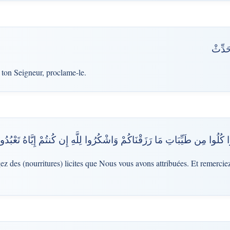
َحَدِّثْ
e ton Seigneur, proclame-le.
نُوا كُلُوا مِن طَيِّبَاتِ مَا رَزَقْنَاكُمْ وَاشْكُرُوا لِلَّهِ إِن كُنتُمْ إِيَّاهُ تَعْبُدُو
z des (nourritures) licites que Nous vous avons attribuées. Et remerciez