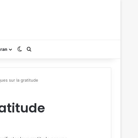
Switch skin
Rechercher
oran
ues sur la gratitude
atitude