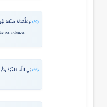
وَعَلَّمْنَاهُ صَنْعَةَ لَ
﴿80﴾
tre vos violences
بَلِ اللَّهَ فَاعْبُدْ وَك
﴿66﴾