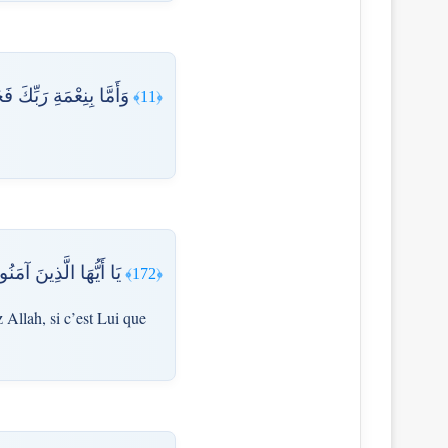
وَأَمَّا بِنِعْمَةِ رَبِّكَ ف
﴿11﴾
يَا أَيُّهَا الَّذِينَ آمَ
﴿172﴾
 Allah, si c’est Lui que