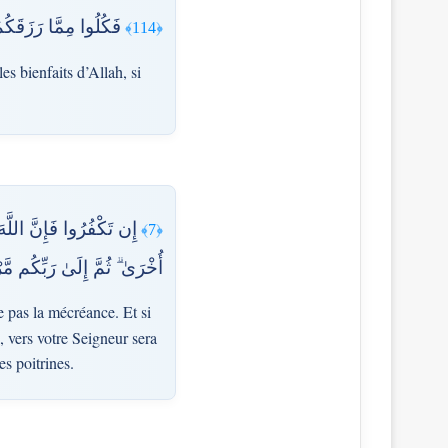
فَكُلُوا مِمَّا رَزَقَكُمُ
﴿114﴾
s bienfaits d’Allah, si
إِن تَكْفُرُوا فَإِنَّ اللَّه
﴿7﴾
أُخْرَىٰ ۗ ثُمَّ إِلَىٰ رَبِّكُم مَّ
e pas la mécréance. Et si
, vers votre Seigneur sera
es poitrines.