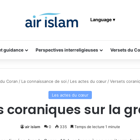
Language ▾
 et guidance
Perspectives interreligieuses
Versets du C
 du Coran
/
La connaissance de soi
/
Les actes du cœur
/
Versets coraniq
Les actes du cœur
s coraniques sur la gr
air islam
0
335
Temps de lecture 1 minute