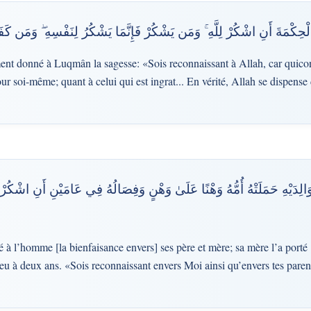
الْحِكْمَةَ أَنِ اشْكُرْ لِلَّهِ ۚ وَمَن يَشْكُرْ فَإِنَّمَا يَشْكُرُ لِنَفْسِهِ ۖ وَمَن كَفَر
ent donné à Luqmân la sagesse: «Sois reconnaissant à Allah, car quicon
r soi-même; quant à celui qui est ingrat... En vérité, Allah se dispense d
وَالِدَيْهِ حَمَلَتْهُ أُمُّهُ وَهْنًا عَلَىٰ وَهْنٍ وَفِصَالُهُ فِي عَامَيْنِ أَنِ اشْكُرْ 
l’homme [la bienfaisance envers] ses père et mère; sa mère l’a porté [
ieu à deux ans. «Sois reconnaissant envers Moi ainsi qu’envers tes paren