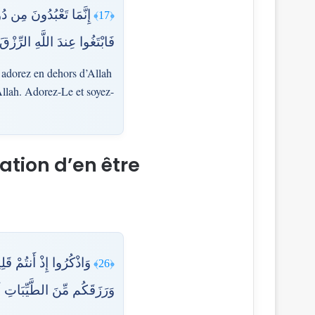
إِنَّمَا تَعْبُدُونَ مِن دُو
﴿17﴾
فَابْتَغُوا عِندَ اللَّهِ الرِّزْق
 adorez en dehors d’Allah
Allah. Adorez-Le et soyez-
ation d’en être
وَاذْكُرُوا إِذْ أَنتُمْ ق
﴿26﴾
وَرَزَقَكُم مِّنَ الطَّيِّبَاتِ ل