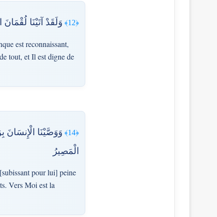
وَلَقَدْ آتَيْنَا لُقْمَانَ 
﴿12﴾
que est reconnaissant,
e tout, et Il est digne de
وَوَصَّيْنَا الْإِنسَانَ بِ
﴿14﴾
الْمَصِيرُ
subissant pour lui] peine
ts. Vers Moi est la