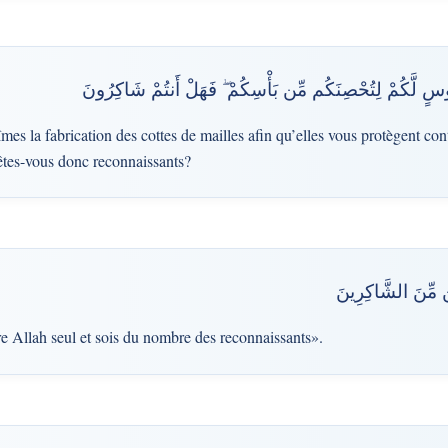
بُوسٍ لَّكُمْ لِتُحْصِنَكُم مِّن بَأْسِكُمْ ۖ فَهَلْ أَنتُمْ شَاكِرُونَ
mes la fabrication des cottes de mailles afin qu’elles vous protègent con
 êtes-vous donc reconnaissants?
ُن مِّنَ الشَّاكِرِينَ
re Allah seul et sois du nombre des reconnaissants».