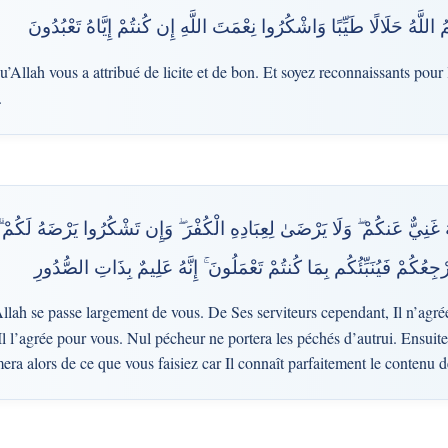
 اللَّهُ حَلَالًا طَيِّبًا وَاشْكُرُوا نِعْمَتَ اللَّهِ إِن كُنتُمْ إِيَّاهُ تَعْبُدُونَ
llah vous a attribué de licite et de bon. Et soyez reconnaissants pour le
.
َ غَنِيٌّ عَنكُمْ ۖ وَلَا يَرْضَىٰ لِعِبَادِهِ الْكُفْرَ ۖ وَإِن تَشْكُرُوا يَرْضَهُ لَكُمْ ۗ و
رْجِعُكُمْ فَيُنَبِّئُكُم بِمَا كُنتُمْ تَعْمَلُونَ ۚ إِنَّهُ عَلِيمٌ بِذَاتِ الصُّدُورِ
llah se passe largement de vous. De Ses serviteurs cependant, Il n’agré
Il l’agrée pour vous. Nul pécheur ne portera les péchés d’autrui. Ensuite
mera alors de ce que vous faisiez car Il connaît parfaitement le contenu d