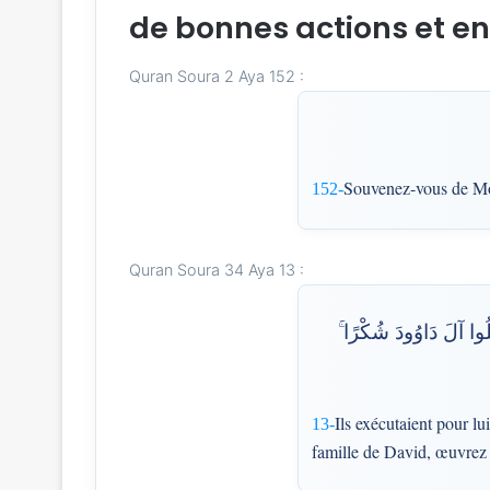
de bonnes actions et en 
Quran Soura 2 Aya 152 :
Souvenez-vous de Moi
152-
Quran Soura 34 Aya 13 :
َلُوا آلَ دَاوُودَ شُكْرًا
Ils exécutaient pour lu
13-
famille de David, œuvrez p