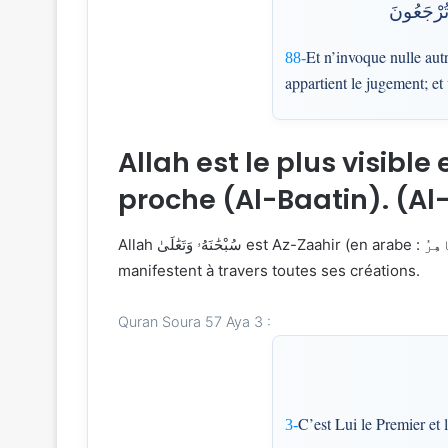
ِ تُرْجَعُونَ
Et n’invoque nulle autr
88-
appartient le jugement; et
Allah est le plus visible 
proche (Al-Baatin). (Al
Allah سُبْحَٰنَهُۥ وَتَعَٰلَىٰ est Az-Zaahir (en arabe : ٱلْظَّاهِرُ), Celui qui est évident et visible. Il s’est rendu évident sans être visible. Son essence et ses attributs se
manifestent à travers toutes ses créations.
Quran Soura 57 Aya 3 :
C’est Lui le Premier et 
3-