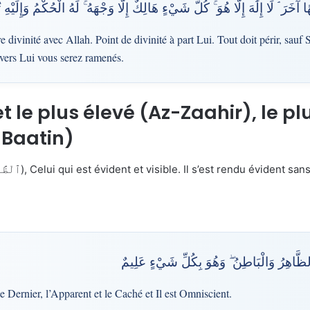
ٰهًا آخَرَ ۘ لَا إِلَٰهَ إِلَّا هُوَ ۚ كُلُّ شَيْءٍ هَالِكٌ إِلَّا وَجْهَهُ ۚ لَهُ الْحُكْمُ وَإِلَيْه
e divinité avec Allah. Point de divinité à part Lui. Tout doit périr, sau
 vers Lui vous serez ramenés.
et le plus élevé (Az-Zaahir), le plu
-Baatin)
الظَّاهِرُ وَالْبَاطِنُ ۖ وَهُوَ بِكُلِّ شَيْءٍ عَلِيمٌ
le Dernier, l’Apparent et le Caché et Il est Omniscient.