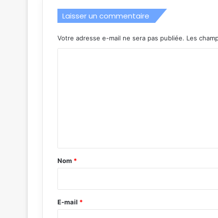
Laisser un commentaire
Votre adresse e-mail ne sera pas publiée.
Les champ
C
o
m
m
e
n
t
a
Nom
*
i
r
e
E-mail
*
*