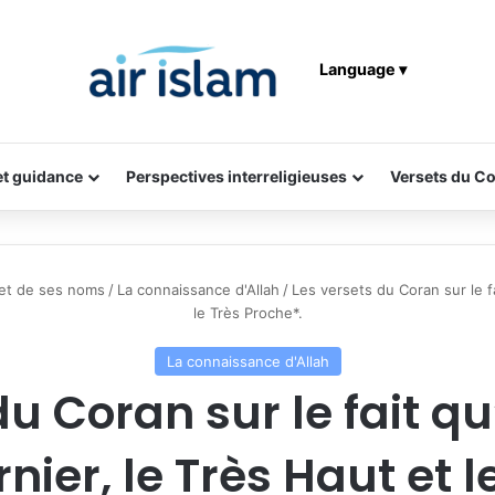
Language ▾
 et guidance
Perspectives interreligieuses
Versets du C
 et de ses noms
/
La connaissance d'Allah
/
Les versets du Coran sur le fa
le Très Proche*.
La connaissance d'Allah
u Coran sur le fait qu
rnier, le Très Haut et l