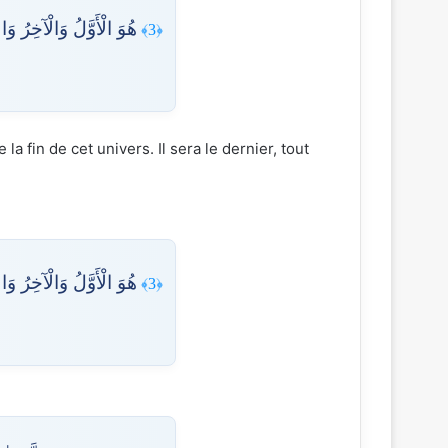
هُوَ الْأَوَّلُ وَالْآخِرُ وَ
﴿3﴾
la fin de cet univers. Il sera le dernier, tout
هُوَ الْأَوَّلُ وَالْآخِرُ وَ
﴿3﴾