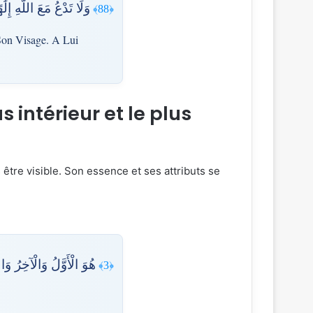
وَلَا تَدْعُ مَعَ اللَّهِ إِلَ
﴿88﴾
f Son Visage. A Lui
s intérieur et le plus
هُوَ الْأَوَّلُ وَالْآخِرُ وَ
﴿3﴾