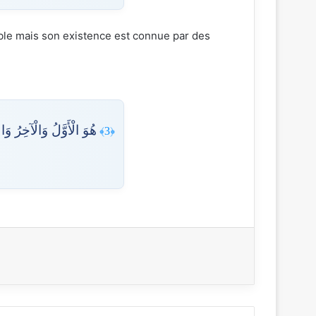
هُوَ الْأَوَّلُ وَالْآخِرُ وَ
﴿3﴾