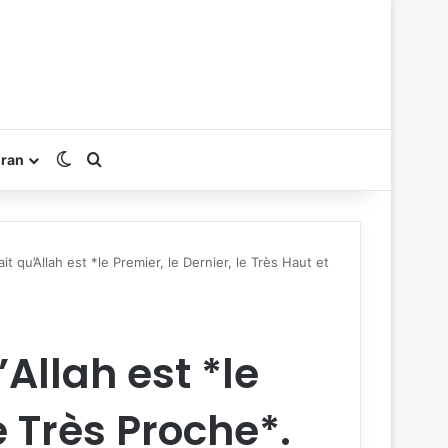
Switch skin
Rechercher
oran
it qu’Allah est *le Premier, le Dernier, le Très Haut et
’Allah est *le
e Très Proche*.