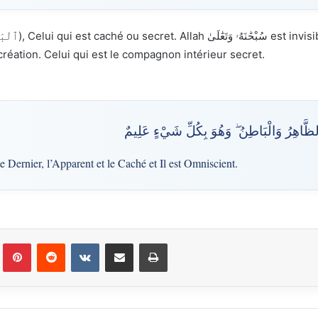
سُبْحَ immanent à toute la création. Celui qui est le compagnon intérieur secret.
الظَّاهِرُ وَالْبَاطِنُ ۖ وَهُوَ بِكُلِّ شَيْءٍ عَلِيمٌ
le Dernier, l’Apparent et le Caché et Il est Omniscient.
Tumblr
Pinterest
Reddit
VKontakte
Partager par email
Imprimer