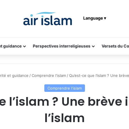
Language ▾
 et guidance
Perspectives interreligieuses
Versets du C
érité et guidance
/
Comprendre l'islam
/
Qu’est-ce que l’islam ? Une brève 
Comprendre l'islam
 l’islam ? Une brève 
l’islam