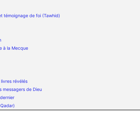
 et témoignage de foi (Tawhid)
n
age à la Mecque
 livres révélés
les messagers de Dieu
 dernier
l-Qadar)