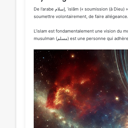
De l’arabe إسلام, ʾislām (« soumission (à Dieu) »), c’est un nom d’action (arabe اسم فعل, ism fi’l), dérivé d’un radical sémitique, s.l.m, qui désigne l’acte de se
soumettre volontairement, de faire allégeance.
L’islam est fondamentalement une vision du m
musulman (مسلم) est une personne qui adhè