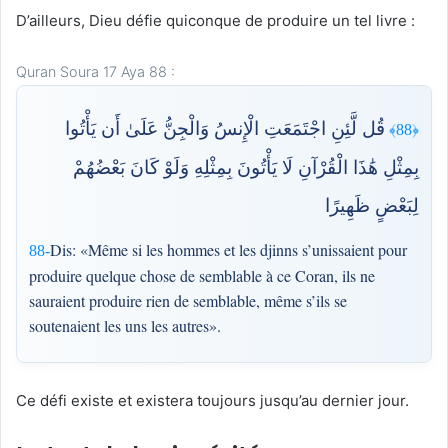
D’ailleurs, Dieu défie quiconque de produire un tel livre :
Quran Soura 17 Aya 88 :
قُل لَّئِنِ اجْتَمَعَتِ الْإِنسُ وَالْجِنُّ عَلَىٰ أَن يَأْتُوا
﴿88﴾
بِمِثْلِ هَٰذَا الْقُرْآنِ لَا يَأْتُونَ بِمِثْلِهِ وَلَوْ كَانَ بَعْضُهُمْ
لِبَعْضٍ ظَهِيرًا
Dis: «Même si les hommes et les djinns s’unissaient pour
88-
produire quelque chose de semblable à ce Coran, ils ne
sauraient produire rien de semblable, même s’ils se
soutenaient les uns les autres».
Ce défi existe et existera toujours jusqu’au dernier jour.