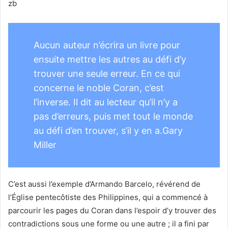
zb
Aucun auteur n’écrira un livre pour
ensuite mettre les autres au défi d’y
trouver une seule erreur. En ce qui
concerne le noble Coran, c’est
l’inverse. Il dit au lecteur qu’il n’y a
pas d’erreurs, puis met tout le monde
au défi d’en trouver, s’il y en a.Gary
Miller
C’est aussi l’exemple d’Armando Barcelo, révérend de
l’Église pentecôtiste des Philippines, qui a commencé à
parcourir les pages du Coran dans l’espoir d’y trouver des
contradictions sous une forme ou une autre ; il a fini par