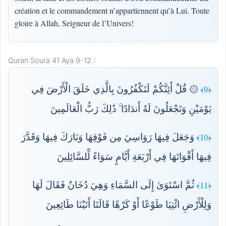
création et le commandement n’appartiennent qu’à Lui. Toute
gloire à Allah, Seigneur de l’Univers!
Quran Soura 41 Aya 9-12 :
۞ قُلْ أَئِنَّكُمْ لَتَكْفُرُونَ بِالَّذِي خَلَقَ الْأَرْضَ فِي
﴿9﴾
يَوْمَيْنِ وَتَجْعَلُونَ لَهُ أَندَادًا ۚ ذَٰلِكَ رَبُّ الْعَالَمِينَ
وَجَعَلَ فِيهَا رَوَاسِيَ مِن فَوْقِهَا وَبَارَكَ فِيهَا وَقَدَّرَ
﴿10﴾
فِيهَا أَقْوَاتَهَا فِي أَرْبَعَةِ أَيَّامٍ سَوَاءً لِّلسَّائِلِينَ
ثُمَّ اسْتَوَىٰ إِلَى السَّمَاءِ وَهِيَ دُخَانٌ فَقَالَ لَهَا
﴿11﴾
وَلِلْأَرْضِ ائْتِيَا طَوْعًا أَوْ كَرْهًا قَالَتَا أَتَيْنَا طَائِعِينَ