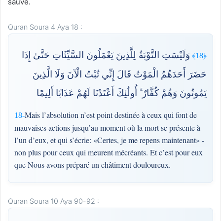
sauvé.
Quran Soura 4 Aya 18 :
وَلَيْسَتِ التَّوْبَةُ لِلَّذِينَ يَعْمَلُونَ السَّيِّئَاتِ حَتَّىٰ إِذَا
﴿18﴾
حَضَرَ أَحَدَهُمُ الْمَوْتُ قَالَ إِنِّي تُبْتُ الْآنَ وَلَا الَّذِينَ
يَمُوتُونَ وَهُمْ كُفَّارٌ ۚ أُولَٰئِكَ أَعْتَدْنَا لَهُمْ عَذَابًا أَلِيمًا
Mais l’absolution n’est point destinée à ceux qui font de
18-
mauvaises actions jusqu’au moment où la mort se présente à
l’un d’eux, et qui s’écrie: «Certes, je me repens maintenant» -
non plus pour ceux qui meurent mécréants. Et c’est pour eux
que Nous avons préparé un châtiment douloureux.
Quran Soura 10 Aya 90-92 :