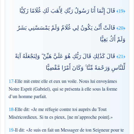
قَالَ إِنَّمَا أَنَا رَسُولُ رَبِّكِ لِأَهَبَ لَكِ غُلَامًا زَكِيًّا
﴿19﴾
قَالَتْ أَنَّىٰ يَكُونُ لِي غُلَامٌ وَلَمْ يَمْسَسْنِي بَشَرٌ
﴿20﴾
وَلَمْ أَكُ بَغِيًّا
قَالَ كَذَٰلِكِ قَالَ رَبُّكِ هُوَ عَلَيَّ هَيِّنٌ ۖ وَلِنَجْعَلَهُ آيَةً
﴿21﴾
لِّلنَّاسِ وَرَحْمَةً مِّنَّا ۚ وَكَانَ أَمْرًا مَّقْضِيًّا
Elle mit entre elle et eux un voile. Nous lui envoyâmes
17-
Notre Esprit (Gabriel), qui se présenta à elle sous la forme
d’un homme parfait.
Elle dit: «Je me réfugie contre toi auprès du Tout
18-
Miséricordieux. Si tu es pieux, [ne m’approche point].»
Il dit: «Je suis en fait un Messager de ton Seigneur pour te
19-