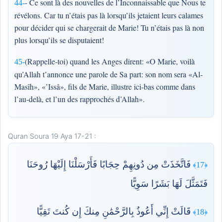
- Ce sont là des nouvelles de l’Inconnaissable que Nous te
44-
révélons. Car tu n’étais pas là lorsqu’ils jetaient leurs calames
pour décider qui se chargerait de Marie! Tu n’étais pas là non
plus lorsqu’ils se disputaient!
(Rappelle-toi) quand les Anges dirent: «O Marie, voilà
45-
qu’Allah t’annonce une parole de Sa part: son nom sera «Al-
Masîh», «’Issâ», fils de Marie, illustre ici-bas comme dans
l’au-delà, et l’un des rapprochés d’Allah».
Quran Soura 19 Aya 17-21 :
فَاتَّخَذَتْ مِن دُونِهِمْ حِجَابًا فَأَرْسَلْنَا إِلَيْهَا رُوحَنَا
﴿17﴾
فَتَمَثَّلَ لَهَا بَشَرًا سَوِيًّا
قَالَتْ إِنِّي أَعُوذُ بِالرَّحْمَٰنِ مِنكَ إِن كُنتَ تَقِيًّا
﴿18﴾