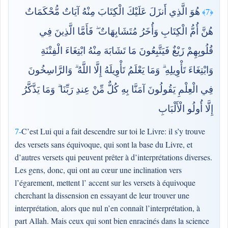
هُوَ الَّذِي أَنزَلَ عَلَيْكَ الْكِتَابَ مِنْهُ آيَاتٌ مُّحْكَمَاتٌ
﴿7﴾
هُنَّ أُمُّ الْكِتَابِ وَأُخَرُ مُتَشَابِهَاتٌ ۖ فَأَمَّا الَّذِينَ فِي
قُلُوبِهِمْ زَيْغٌ فَيَتَّبِعُونَ مَا تَشَابَهَ مِنْهُ ابْتِغَاءَ الْفِتْنَةِ
وَابْتِغَاءَ تَأْوِيلِهِ ۗ وَمَا يَعْلَمُ تَأْوِيلَهُ إِلَّا اللَّهُ ۗ وَالرَّاسِخُونَ
فِي الْعِلْمِ يَقُولُونَ آمَنَّا بِهِ كُلٌّ مِّنْ عِندِ رَبِّنَا ۗ وَمَا يَذَّكَّرُ
إِلَّا أُولُو الْأَلْبَابِ
C’est Lui qui a fait descendre sur toi le Livre: il s’y trouve
7-
des versets sans équivoque, qui sont la base du Livre, et
d’autres versets qui peuvent prêter à d’interprétations diverses.
Les gens, donc, qui ont au cœur une inclination vers
l’égarement, mettent l’ accent sur les versets à équivoque
cherchant la dissension en essayant de leur trouver une
interprétation, alors que nul n’en connaît l’interprétation, à
part Allah. Mais ceux qui sont bien enracinés dans la science