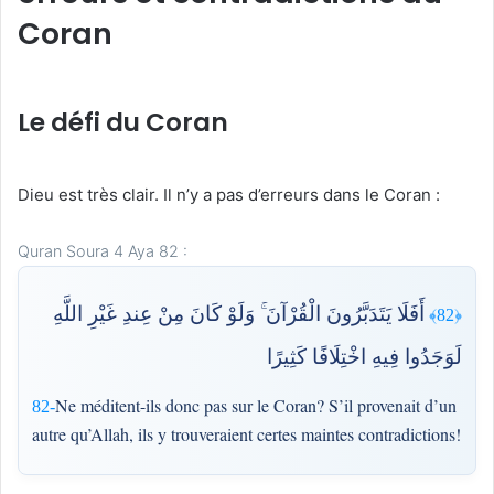
Coran
Le défi du Coran
Dieu est très clair. Il n’y a pas d’erreurs dans le Coran :
Quran Soura 4 Aya 82 :
أَفَلَا يَتَدَبَّرُونَ الْقُرْآنَ ۚ وَلَوْ كَانَ مِنْ عِندِ غَيْرِ اللَّهِ
﴿82﴾
لَوَجَدُوا فِيهِ اخْتِلَافًا كَثِيرًا
Ne méditent-ils donc pas sur le Coran? S’il provenait d’un
82-
autre qu’Allah, ils y trouveraient certes maintes contradictions!