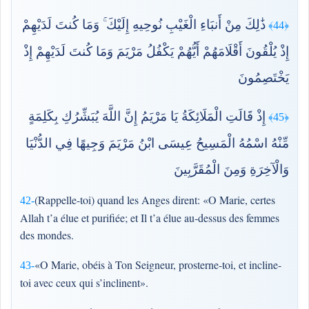
ذَٰلِكَ مِنْ أَنبَاءِ الْغَيْبِ نُوحِيهِ إِلَيْكَ ۚ وَمَا كُنتَ لَدَيْهِمْ
﴿44﴾
إِذْ يُلْقُونَ أَقْلَامَهُمْ أَيُّهُمْ يَكْفُلُ مَرْيَمَ وَمَا كُنتَ لَدَيْهِمْ إِذْ
يَخْتَصِمُونَ
إِذْ قَالَتِ الْمَلَائِكَةُ يَا مَرْيَمُ إِنَّ اللَّهَ يُبَشِّرُكِ بِكَلِمَةٍ
﴿45﴾
مِّنْهُ اسْمُهُ الْمَسِيحُ عِيسَى ابْنُ مَرْيَمَ وَجِيهًا فِي الدُّنْيَا
وَالْآخِرَةِ وَمِنَ الْمُقَرَّبِينَ
(Rappelle-toi) quand les Anges dirent: «O Marie, certes
42-
Allah t’a élue et purifiée; et Il t’a élue au-dessus des femmes
des mondes.
«O Marie, obéis à Ton Seigneur, prosterne-toi, et incline-
43-
toi avec ceux qui s’inclinent».