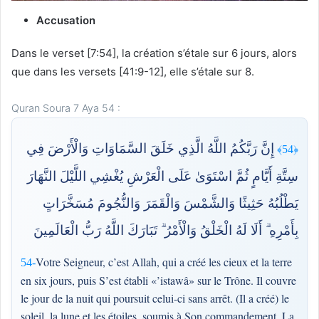
Accusation
Dans le verset [7:54], la création s’étale sur 6 jours, alors
que dans les versets [41:9-12], elle s’étale sur 8.
Quran Soura 7 Aya 54 :
إِنَّ رَبَّكُمُ اللَّهُ الَّذِي خَلَقَ السَّمَاوَاتِ وَالْأَرْضَ فِي
﴿54﴾
سِتَّةِ أَيَّامٍ ثُمَّ اسْتَوَىٰ عَلَى الْعَرْشِ يُغْشِي اللَّيْلَ النَّهَارَ
يَطْلُبُهُ حَثِيثًا وَالشَّمْسَ وَالْقَمَرَ وَالنُّجُومَ مُسَخَّرَاتٍ
بِأَمْرِهِ ۗ أَلَا لَهُ الْخَلْقُ وَالْأَمْرُ ۗ تَبَارَكَ اللَّهُ رَبُّ الْعَالَمِينَ
Votre Seigneur, c’est Allah, qui a créé les cieux et la terre
54-
en six jours, puis S’est établi «’istawâ» sur le Trône. Il couvre
le jour de la nuit qui poursuit celui-ci sans arrêt. (Il a créé) le
soleil, la lune et les étoiles, soumis à Son commandement. La