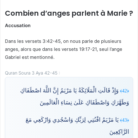
Combien d’anges parlent à Marie ?
Accusation
Dans les versets 3:42-45, on nous parle de plusieurs
anges, alors que dans les versets 19:17-21, seul l’ange
Gabriel est mentionné.
Quran Soura 3 Aya 42-45 :
وَإِذْ قَالَتِ الْمَلَائِكَةُ يَا مَرْيَمُ إِنَّ اللَّهَ اصْطَفَاكِ
﴿42﴾
وَطَهَّرَكِ وَاصْطَفَاكِ عَلَىٰ نِسَاءِ الْعَالَمِينَ
يَا مَرْيَمُ اقْنُتِي لِرَبِّكِ وَاسْجُدِي وَارْكَعِي مَعَ
﴿43﴾
الرَّاكِعِينَ