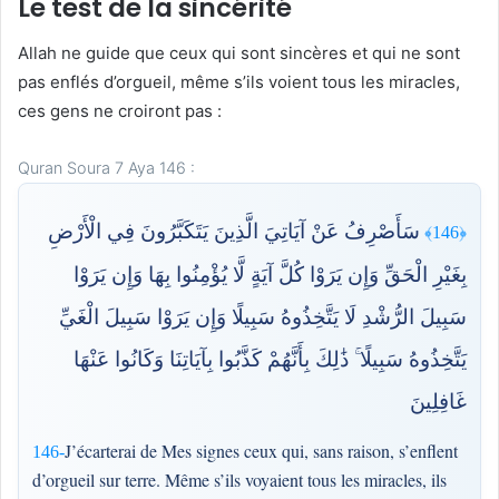
Le test de la sincérité
Allah ne guide que ceux qui sont sincères et qui ne sont
pas enflés d’orgueil, même s’ils voient tous les miracles,
ces gens ne croiront pas :
Quran Soura 7 Aya 146 :
سَأَصْرِفُ عَنْ آيَاتِيَ الَّذِينَ يَتَكَبَّرُونَ فِي الْأَرْضِ
﴿146﴾
بِغَيْرِ الْحَقِّ وَإِن يَرَوْا كُلَّ آيَةٍ لَّا يُؤْمِنُوا بِهَا وَإِن يَرَوْا
سَبِيلَ الرُّشْدِ لَا يَتَّخِذُوهُ سَبِيلًا وَإِن يَرَوْا سَبِيلَ الْغَيِّ
يَتَّخِذُوهُ سَبِيلًا ۚ ذَٰلِكَ بِأَنَّهُمْ كَذَّبُوا بِآيَاتِنَا وَكَانُوا عَنْهَا
غَافِلِينَ
J’écarterai de Mes signes ceux qui, sans raison, s’enflent
146-
d’orgueil sur terre. Même s’ils voyaient tous les miracles, ils