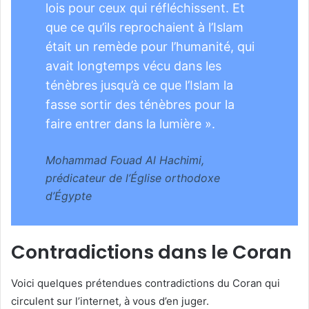
lois pour ceux qui réfléchissent. Et
que ce qu’ils reprochaient à l’Islam
était un remède pour l’humanité, qui
avait longtemps vécu dans les
ténèbres jusqu’à ce que l’Islam la
fasse sortir des ténèbres pour la
faire entrer dans la lumière ».
Mohammad Fouad Al Hachimi,
prédicateur de l’Église orthodoxe
d’Égypte
Contradictions dans le Coran
Voici quelques prétendues contradictions du Coran qui
circulent sur l’internet, à vous d’en juger.