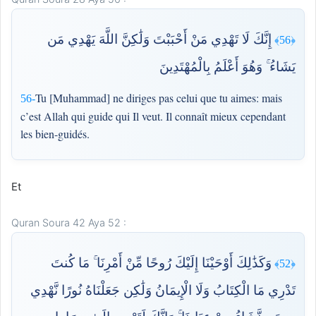
إِنَّكَ لَا تَهْدِي مَنْ أَحْبَبْتَ وَلَٰكِنَّ اللَّهَ يَهْدِي مَن
﴿56﴾
يَشَاءُ ۚ وَهُوَ أَعْلَمُ بِالْمُهْتَدِينَ
Tu [Muhammad] ne diriges pas celui que tu aimes: mais
56-
c’est Allah qui guide qui Il veut. Il connaît mieux cependant
les bien-guidés.
Et
Quran Soura 42 Aya 52 :
وَكَذَٰلِكَ أَوْحَيْنَا إِلَيْكَ رُوحًا مِّنْ أَمْرِنَا ۚ مَا كُنتَ
﴿52﴾
تَدْرِي مَا الْكِتَابُ وَلَا الْإِيمَانُ وَلَٰكِن جَعَلْنَاهُ نُورًا نَّهْدِي