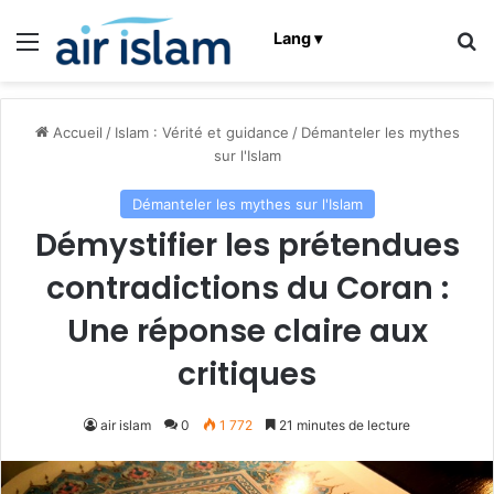
Menu
R
Lang ▾
Accueil
/
Islam : Vérité et guidance
/
Démanteler les mythes
sur l'Islam
Démanteler les mythes sur l'Islam
Démystifier les prétendues
contradictions du Coran :
Une réponse claire aux
critiques
air islam
0
1 772
21 minutes de lecture