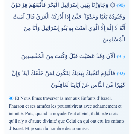
۞ وَجَاوَزْنَا بِبَنِي إِسْرَائِيلَ الْبَحْرَ فَأَتْبَعَهُمْ فِرْعَوْنُ
﴿90﴾
وَجُنُودُهُ بَغْيًا وَعَدْوًا ۖ حَتَّىٰ إِذَا أَدْرَكَهُ الْغَرَقُ قَالَ آمَنتُ
أَنَّهُ لَا إِلَٰهَ إِلَّا الَّذِي آمَنَتْ بِهِ بَنُو إِسْرَائِيلَ وَأَنَا مِنَ
الْمُسْلِمِينَ
آلْآنَ وَقَدْ عَصَيْتَ قَبْلُ وَكُنتَ مِنَ الْمُفْسِدِينَ
﴿91﴾
فَالْيَوْمَ نُنَجِّيكَ بِبَدَنِكَ لِتَكُونَ لِمَنْ خَلْفَكَ آيَةً ۚ وَإِنَّ
﴿92﴾
كَثِيرًا مِّنَ النَّاسِ عَنْ آيَاتِنَا لَغَافِلُونَ
Et Nous fîmes traverser la mer aux Enfants d’Israël.
90-
Pharaon et ses armées les poursuivirent avec acharnement et
inimitié. Puis, quand la noyade l’eut atteint, il dit: «Je crois
qu’il n’y a d’autre divinité que Celui en qui ont cru les enfants
d’Israël. Et je suis du nombre des soumis».