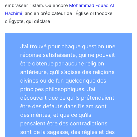
embrasser l’islam. Ou encore
Mohammad Fouad Al
Hachimi
, ancien prédicateur de l’Église orthodoxe
d’Égypte, qui déclare :
J’ai trouvé pour chaque question une
réponse satisfaisante, qui ne pouvait
être obtenue par aucune religion
antérieure, qu’il s’agisse des religions
divines ou de l’un quelconque des
principes philosophiques. J’ai
découvert que ce qu’ils prétendaient
être des défauts dans l’Islam sont
des mérites, et que ce qu’ils
pensaient être des contradictions
sont de la sagesse, des règles et des