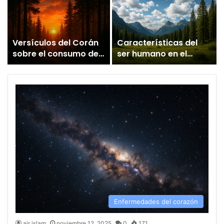
Coránicas del Tawhid
Versículos del Corán
Características del
sobre el consumo de
ser humano en el
e
alcohol y las fases de
Corán
su prohibición
Enfermedades del corazón
air islam
noviembre 12, 2025
0
171