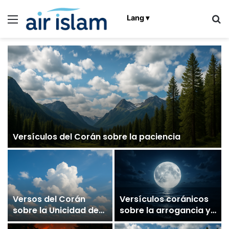
Menú
B
Lang ▾
Versículos del Corán sobre la paciencia
Versos del Corán
Versículos coránicos
sobre la Unicidad de
sobre la arrogancia y
Alá, Pruebas
sus consecuencias