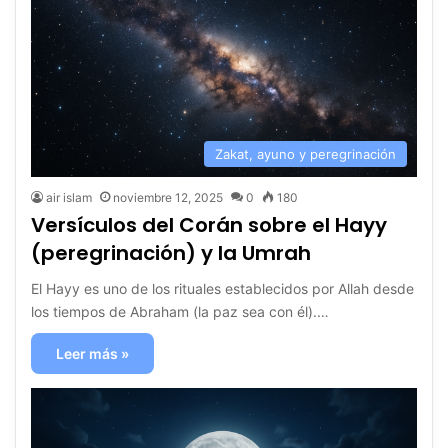
Zakat, ayuno y peregrinación
air islam
noviembre 12, 2025
0
180
Versículos del Corán sobre el Hayy
(peregrinación) y la Umrah
El Hayy es uno de los rituales establecidos por Allah desde
los tiempos de Abraham (la paz sea con él).…
Leer más »