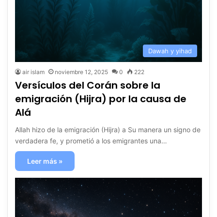
Dawah y yihad
air islam
noviembre 12, 2025
0
222
Versículos del Corán sobre la
emigración (Hijra) por la causa de
Alá
Allah hizo de la emigración (Hijra) a Su manera un signo de
verdadera fe, y prometió a los emigrantes una…
Leer más »