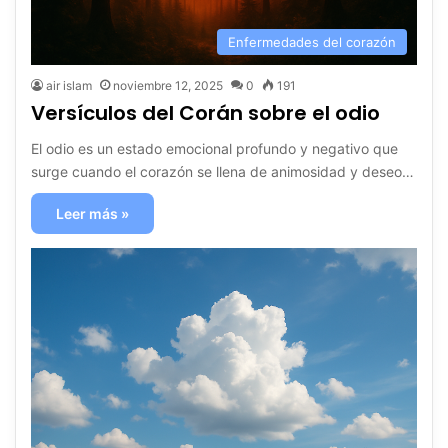
Enfermedades del corazón
air islam
noviembre 12, 2025
0
191
Versículos del Corán sobre el odio
El odio es un estado emocional profundo y negativo que
surge cuando el corazón se llena de animosidad y deseo…
Leer más »