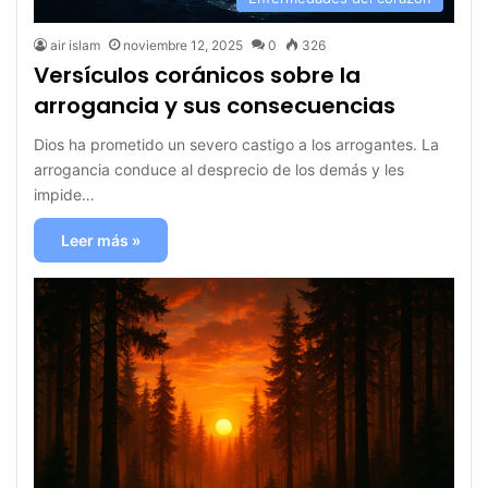
air islam
noviembre 12, 2025
0
326
Versículos coránicos sobre la
arrogancia y sus consecuencias
Dios ha prometido un severo castigo a los arrogantes. La
arrogancia conduce al desprecio de los demás y les
impide…
Leer más »