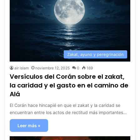
Zakat, ayuno y peregrinación
air islam
noviembre 12, 2025
0
169
Versículos del Corán sobre el zakat,
la caridad y el gasto en el camino de
Alá
El Corán hace hincapié en que el zakat y la caridad se
encuentran entre los actos de rectitud más importantes…
Leer más »