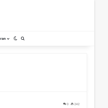
Switch skin
Rechercher
oran
0
242