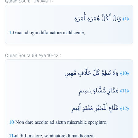
Quran Soura 104 Aya 1 :
وَيْلٌ لِّكُلِّ هُمَزَةٍ لُّمَزَةٍ
﴿1﴾
Guai ad ogni diffamatore maldicente,
1-
Quran Soura 68 Aya 10-12 :
وَلَا تُطِعْ كُلَّ حَلَّافٍ مَّهِينٍ
﴿10﴾
هَمَّازٍ مَّشَّاءٍ بِنَمِيمٍ
﴿11﴾
مَّنَّاعٍ لِّلْخَيْرِ مُعْتَدٍ أَثِيمٍ
﴿12﴾
Non dare ascolto ad alcun miserabile spergiuro,
10-
al diffamatore, seminatore di maldicenza,
11-