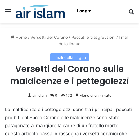
Menu
C
Lang ▾
Home
/
Versetti del Corano
/
Peccati e trasgressioni
/
I mali
della lingua
I mali della lingua
Versetti del Corano sulle
maldicenze e i pettegolezzi
air islam
0
172
Meno di un minuto
Le maldicenze e i pettegolezzi sono tra i principali peccati
proibiti dal Sacro Corano e le maldicenze sono state
paragonate al mangiare la carne di un fratello morto;
questo articolo passa in rassegna i versetti coranici che