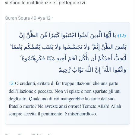
vietano le maldicenze e i pettegolezzi.
Quran Soura 49 Aya 12 :
يَا أَيُّهَا الَّذِينَ آمَنُوا اجْتَنِبُوا كَثِيرًا مِّنَ الظَّنِّ إِنَّ
﴿12﴾
بَعْضَ الظَّنِّ إِثْمٌ ۖ وَلَا تَجَسَّسُوا وَلَا يَغْتَب بَّعْضُكُم بَعْضًا ۚ
أَيُحِبُّ أَحَدُكُمْ أَن يَأْكُلَ لَحْمَ أَخِيهِ مَيْتًا فَكَرِهْتُمُوهُ ۚ
وَاتَّقُوا اللَّهَ ۚ إِنَّ اللَّهَ تَوَّابٌ رَّحِيمٌ
O credenti, evitate di far troppe illazioni, ché una parte
12-
dell’illazione è peccato. Non vi spiate e non sparlate gli uni
degli altri. Qualcuno di voi mangerebbe la carne del suo
fratello morto? Ne avreste anzi orrore! Temete Allah! Allah
sempre accetta il pentimento, è misericordioso.