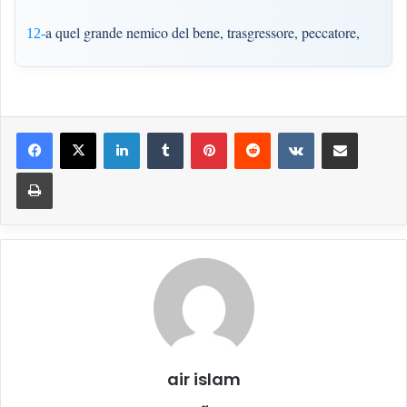
a quel grande nemico del bene, trasgressore, peccatore,
12-
LinkedIn
Tumblr
Pinterest
Reddit
VKontakte
Condividi via mail
Stampa
air islam