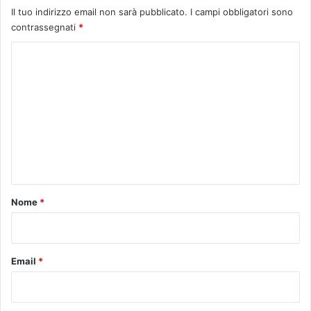
Il tuo indirizzo email non sarà pubblicato.
I campi obbligatori sono
contrassegnati
*
C
o
m
m
e
n
t
o
Nome
*
*
Email
*