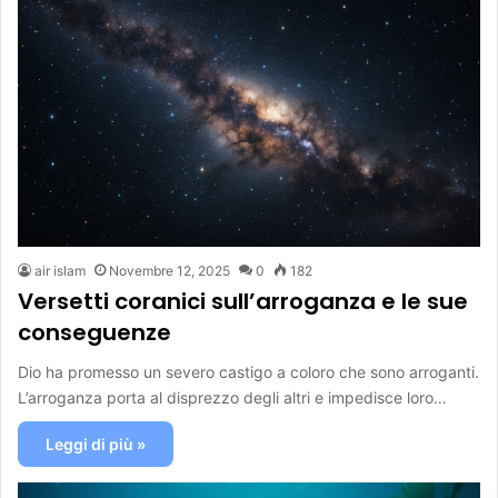
air islam
Novembre 12, 2025
0
182
Versetti coranici sull’arroganza e le sue
conseguenze
Dio ha promesso un severo castigo a coloro che sono arroganti.
L’arroganza porta al disprezzo degli altri e impedisce loro…
Leggi di più »