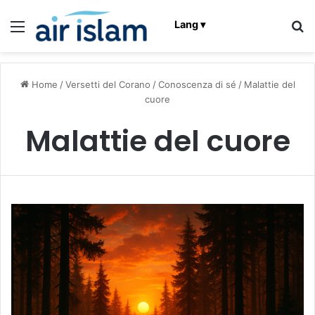
Menu
C
Lang ▾
Home
/
Versetti del Corano
/
Conoscenza di sé
/
Malattie del
cuore
Malattie del cuore