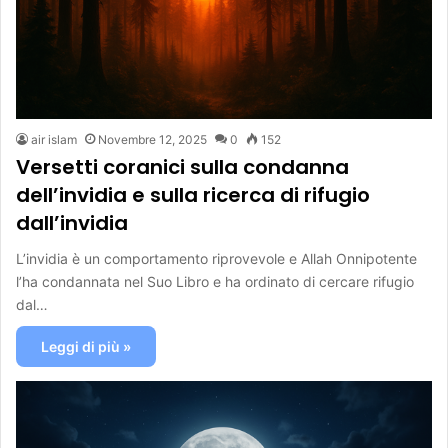
air islam
Novembre 12, 2025
0
152
Versetti coranici sulla condanna
dell’invidia e sulla ricerca di rifugio
dall’invidia
L’invidia è un comportamento riprovevole e Allah Onnipotente
l’ha condannata nel Suo Libro e ha ordinato di cercare rifugio
dal…
Leggi di più »