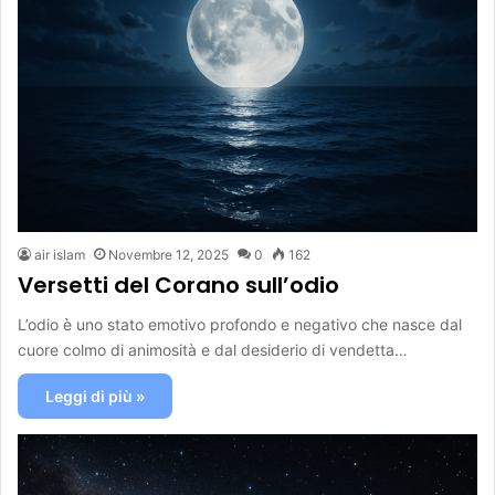
air islam
Novembre 12, 2025
0
162
Versetti del Corano sull’odio
L’odio è uno stato emotivo profondo e negativo che nasce dal
cuore colmo di animosità e dal desiderio di vendetta…
Leggi di più »