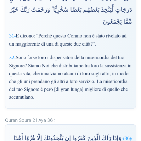
دَرَجَاتٍ لِّيَتَّخِذَ بَعْضُهُم بَعْضًا سُخْرِيًّا ۗ وَرَحْمَتُ رَبِّكَ خَيْرٌ
مِّمَّا يَجْمَعُونَ
E dicono: “Perché questo Corano non è stato rivelato ad
31-
un maggiorente di una di queste due città?”.
Sono forse loro i dispensatori della misericordia del tuo
32-
Signore? Siamo Noi che distribuiamo tra loro la sussistenza in
questa vita, che innalziamo alcuni di loro sugli altri, in modo
che gli uni prendano gli altri a loro servizio. La misericordia
del tuo Signore è però [di gran lunga] migliore di quello che
accumulano.
Quran Soura 21 Aya 36 :
وَإِذَا رَآكَ الَّذِينَ كَفَرُوا إِن يَتَّخِذُونَكَ إِلَّا هُزُوًا أَهَٰذَا
﴿36﴾