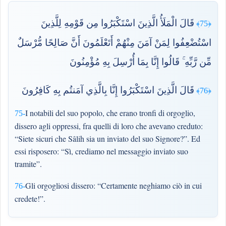
قَالَ الْمَلَأُ الَّذِينَ اسْتَكْبَرُوا مِن قَوْمِهِ لِلَّذِينَ
﴿75﴾
اسْتُضْعِفُوا لِمَنْ آمَنَ مِنْهُمْ أَتَعْلَمُونَ أَنَّ صَالِحًا مُّرْسَلٌ
مِّن رَّبِّهِ ۚ قَالُوا إِنَّا بِمَا أُرْسِلَ بِهِ مُؤْمِنُونَ
قَالَ الَّذِينَ اسْتَكْبَرُوا إِنَّا بِالَّذِي آمَنتُم بِهِ كَافِرُونَ
﴿76﴾
I notabili del suo popolo, che erano tronfi di orgoglio,
75-
dissero agli oppressi, fra quelli di loro che avevano creduto:
“Siete sicuri che Sâlih sia un inviato del suo Signore?”. Ed
essi risposero: “Sì, crediamo nel messaggio inviato suo
tramite”.
Gli orgogliosi dissero: “Certamente neghiamo ciò in cui
76-
credete!”.