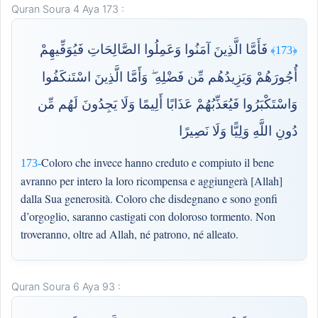
Quran Soura 4 Aya 173 :
فَأَمَّا الَّذِينَ آمَنُوا وَعَمِلُوا الصَّالِحَاتِ فَيُوَفِّيهِمْ
﴿173﴾
أُجُورَهُمْ وَيَزِيدُهُم مِّن فَضْلِهِ ۖ وَأَمَّا الَّذِينَ اسْتَنكَفُوا
وَاسْتَكْبَرُوا فَيُعَذِّبُهُمْ عَذَابًا أَلِيمًا وَلَا يَجِدُونَ لَهُم مِّن
دُونِ اللَّهِ وَلِيًّا وَلَا نَصِيرًا
Coloro che invece hanno creduto e compiuto il bene
173-
avranno per intero la loro ricompensa e aggiungerà [Allah]
dalla Sua generosità. Coloro che disdegnano e sono gonfi
d’orgoglio, saranno castigati con doloroso tormento. Non
troveranno, oltre ad Allah, né patrono, né alleato.
Quran Soura 6 Aya 93 :