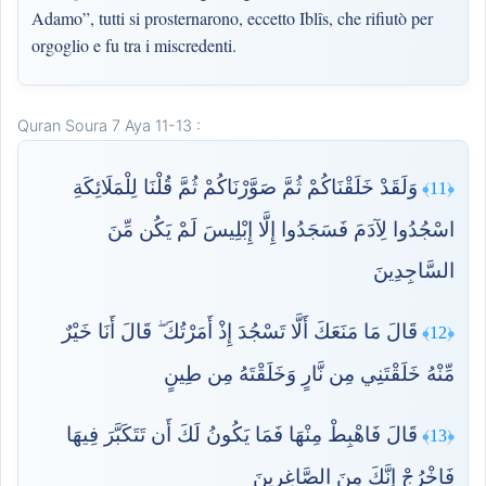
Adamo”, tutti si prosternarono, eccetto Iblîs, che rifiutò per
orgoglio e fu tra i miscredenti.
Quran Soura 7 Aya 11-13 :
وَلَقَدْ خَلَقْنَاكُمْ ثُمَّ صَوَّرْنَاكُمْ ثُمَّ قُلْنَا لِلْمَلَائِكَةِ
﴿11﴾
اسْجُدُوا لِآدَمَ فَسَجَدُوا إِلَّا إِبْلِيسَ لَمْ يَكُن مِّنَ
السَّاجِدِينَ
قَالَ مَا مَنَعَكَ أَلَّا تَسْجُدَ إِذْ أَمَرْتُكَ ۖ قَالَ أَنَا خَيْرٌ
﴿12﴾
مِّنْهُ خَلَقْتَنِي مِن نَّارٍ وَخَلَقْتَهُ مِن طِينٍ
قَالَ فَاهْبِطْ مِنْهَا فَمَا يَكُونُ لَكَ أَن تَتَكَبَّرَ فِيهَا
﴿13﴾
فَاخْرُجْ إِنَّكَ مِنَ الصَّاغِرِينَ