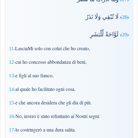
لَا تُبْقِي وَلَا تَذَرُ
﴿28﴾
لَوَّاحَةٌ لِّلْبَشَرِ
﴿29﴾
LasciaMi solo con colui che ho creato,
11-
cui ho concesso abbondanza di beni,
12-
e figli al suo fianco,
13-
al quale ho facilitato ogni cosa,
14-
e che ancora desidera che gli dia di più.
15-
No, invero è stato refrattario ai Nostri segni:
16-
lo costringerò a una dura salita.
17-