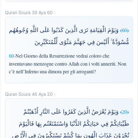
Quran Soura 39 Aya 60 :
وَيَوْمَ الْقِيَامَةِ تَرَى الَّذِينَ كَذَبُوا عَلَى اللَّهِ وُجُوهُهُم
﴿60﴾
مُّسْوَدَّةٌ ۚ أَلَيْسَ فِي جَهَنَّمَ مَثْوًى لِّلْمُتَكَبِّرِينَ
Nel Giorno della Resurrezione vedrai coloro che
60-
inventavano menzogne contro Allah con i volti anneriti. Non
c’è nell’Inferno una dimora per gli arroganti?
Quran Soura 46 Aya 20 :
وَيَوْمَ يُعْرَضُ الَّذِينَ كَفَرُوا عَلَى النَّارِ أَذْهَبْتُمْ
﴿20﴾
طَيِّبَاتِكُمْ فِي حَيَاتِكُمُ الدُّنْيَا وَاسْتَمْتَعْتُم بِهَا فَالْيَوْمَ
تُجْزَوْنَ عَذَابَ الْهُونِ بِمَا كُنتُمْ تَسْتَكْبِرُونَ فِي الْأَرْضِ