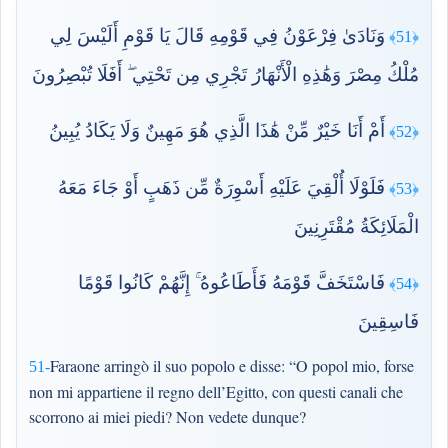
وَنَادَىٰ فِرْعَوْنُ فِي قَوْمِهِ قَالَ يَا قَوْمِ أَلَيْسَ لِي
﴿51﴾
مُلْكُ مِصْرَ وَهَٰذِهِ الْأَنْهَارُ تَجْرِي مِن تَحْتِي ۖ أَفَلَا تُبْصِرُونَ
أَمْ أَنَا خَيْرٌ مِّنْ هَٰذَا الَّذِي هُوَ مَهِينٌ وَلَا يَكَادُ يُبِينُ
﴿52﴾
فَلَوْلَا أُلْقِيَ عَلَيْهِ أَسْوِرَةٌ مِّن ذَهَبٍ أَوْ جَاءَ مَعَهُ
﴿53﴾
الْمَلَائِكَةُ مُقْتَرِنِينَ
فَاسْتَخَفَّ قَوْمَهُ فَأَطَاعُوهُ ۚ إِنَّهُمْ كَانُوا قَوْمًا
﴿54﴾
فَاسِقِينَ
Faraone arringò il suo popolo e disse: “O popol mio, forse
51-
non mi appartiene il regno dell’Egitto, con questi canali che
scorrono ai miei piedi? Non vedete dunque?