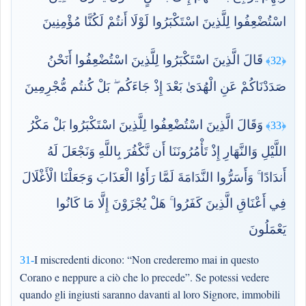
اسْتُضْعِفُوا لِلَّذِينَ اسْتَكْبَرُوا لَوْلَا أَنتُمْ لَكُنَّا مُؤْمِنِينَ
قَالَ الَّذِينَ اسْتَكْبَرُوا لِلَّذِينَ اسْتُضْعِفُوا أَنَحْنُ
﴿32﴾
صَدَدْنَاكُمْ عَنِ الْهُدَىٰ بَعْدَ إِذْ جَاءَكُم ۖ بَلْ كُنتُم مُّجْرِمِينَ
وَقَالَ الَّذِينَ اسْتُضْعِفُوا لِلَّذِينَ اسْتَكْبَرُوا بَلْ مَكْرُ
﴿33﴾
اللَّيْلِ وَالنَّهَارِ إِذْ تَأْمُرُونَنَا أَن نَّكْفُرَ بِاللَّهِ وَنَجْعَلَ لَهُ
أَندَادًا ۚ وَأَسَرُّوا النَّدَامَةَ لَمَّا رَأَوُا الْعَذَابَ وَجَعَلْنَا الْأَغْلَالَ
فِي أَعْنَاقِ الَّذِينَ كَفَرُوا ۚ هَلْ يُجْزَوْنَ إِلَّا مَا كَانُوا
يَعْمَلُونَ
I miscredenti dicono: “Non crederemo mai in questo
31-
Corano e neppure a ciò che lo precede”. Se potessi vedere
quando gli ingiusti saranno davanti al loro Signore, immobili