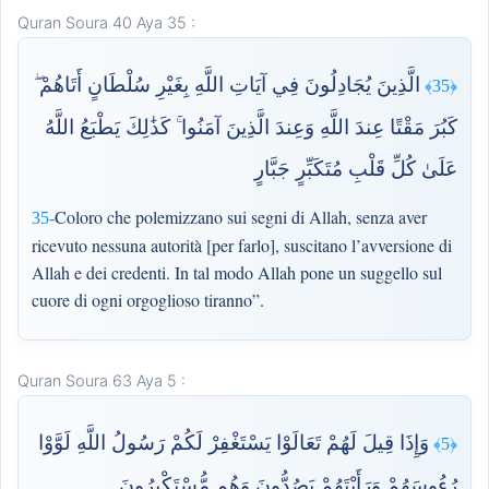
Quran Soura 40 Aya 35 :
الَّذِينَ يُجَادِلُونَ فِي آيَاتِ اللَّهِ بِغَيْرِ سُلْطَانٍ أَتَاهُمْ ۖ
﴿35﴾
كَبُرَ مَقْتًا عِندَ اللَّهِ وَعِندَ الَّذِينَ آمَنُوا ۚ كَذَٰلِكَ يَطْبَعُ اللَّهُ
عَلَىٰ كُلِّ قَلْبِ مُتَكَبِّرٍ جَبَّارٍ
Coloro che polemizzano sui segni di Allah, senza aver
35-
ricevuto nessuna autorità [per farlo], suscitano l’avversione di
Allah e dei credenti. In tal modo Allah pone un suggello sul
cuore di ogni orgoglioso tiranno”.
Quran Soura 63 Aya 5 :
وَإِذَا قِيلَ لَهُمْ تَعَالَوْا يَسْتَغْفِرْ لَكُمْ رَسُولُ اللَّهِ لَوَّوْا
﴿5﴾
رُءُوسَهُمْ وَرَأَيْتَهُمْ يَصُدُّونَ وَهُم مُّسْتَكْبِرُونَ