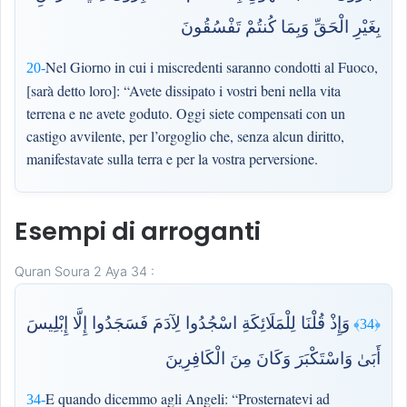
بِغَيْرِ الْحَقِّ وَبِمَا كُنتُمْ تَفْسُقُونَ
Nel Giorno in cui i miscredenti saranno condotti al Fuoco,
20-
[sarà detto loro]: “Avete dissipato i vostri beni nella vita
terrena e ne avete goduto. Oggi siete compensati con un
castigo avvilente, per l’orgoglio che, senza alcun diritto,
manifestavate sulla terra e per la vostra perversione.
Esempi di arroganti
Quran Soura 2 Aya 34 :
وَإِذْ قُلْنَا لِلْمَلَائِكَةِ اسْجُدُوا لِآدَمَ فَسَجَدُوا إِلَّا إِبْلِيسَ
﴿34﴾
أَبَىٰ وَاسْتَكْبَرَ وَكَانَ مِنَ الْكَافِرِينَ
E quando dicemmo agli Angeli: “Prosternatevi ad
34-