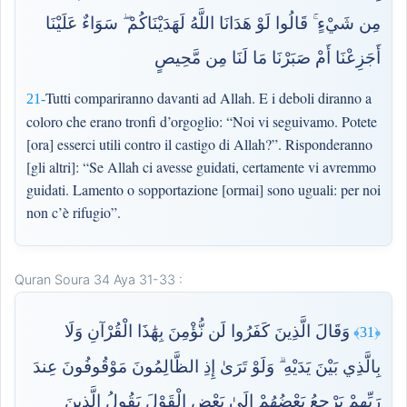
مِن شَيْءٍ ۚ قَالُوا لَوْ هَدَانَا اللَّهُ لَهَدَيْنَاكُمْ ۖ سَوَاءٌ عَلَيْنَا
أَجَزِعْنَا أَمْ صَبَرْنَا مَا لَنَا مِن مَّحِيصٍ
Tutti compariranno davanti ad Allah. E i deboli diranno a
21-
coloro che erano tronfi d’orgoglio: “Noi vi seguivamo. Potete
[ora] esserci utili contro il castigo di Allah?”. Risponderanno
[gli altri]: “Se Allah ci avesse guidati, certamente vi avremmo
guidati. Lamento o sopportazione [ormai] sono uguali: per noi
non c’è rifugio”.
Quran Soura 34 Aya 31-33 :
وَقَالَ الَّذِينَ كَفَرُوا لَن نُّؤْمِنَ بِهَٰذَا الْقُرْآنِ وَلَا
﴿31﴾
بِالَّذِي بَيْنَ يَدَيْهِ ۗ وَلَوْ تَرَىٰ إِذِ الظَّالِمُونَ مَوْقُوفُونَ عِندَ
رَبِّهِمْ يَرْجِعُ بَعْضُهُمْ إِلَىٰ بَعْضٍ الْقَوْلَ يَقُولُ الَّذِينَ