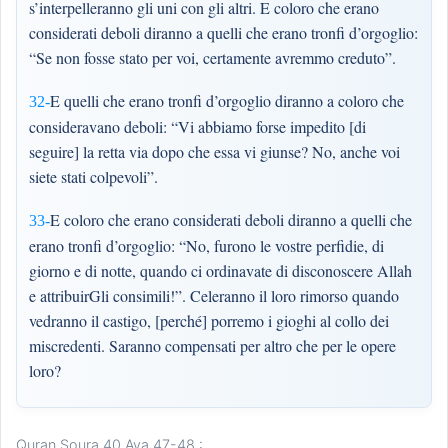
s’interpelleranno gli uni con gli altri. E coloro che erano
considerati deboli diranno a quelli che erano tronfi d’orgoglio:
“Se non fosse stato per voi, certamente avremmo creduto”.
E quelli che erano tronfi d’orgoglio diranno a coloro che
32-
consideravano deboli: “Vi abbiamo forse impedito [di
seguire] la retta via dopo che essa vi giunse? No, anche voi
siete stati colpevoli”.
E coloro che erano considerati deboli diranno a quelli che
33-
erano tronfi d’orgoglio: “No, furono le vostre perfidie, di
giorno e di notte, quando ci ordinavate di disconoscere Allah
e attribuirGli consimili!”. Celeranno il loro rimorso quando
vedranno il castigo, [perché] porremo i gioghi al collo dei
miscredenti. Saranno compensati per altro che per le opere
loro?
Quran Soura 40 Aya 47-48 :