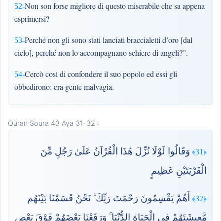
Non son forse migliore di questo miserabile che sa appena
52-
esprimersi?
Perché non gli sono stati lanciati braccialetti d’oro [dal
53-
cielo], perché non lo accompagnano schiere di angeli?”.
Cercò così di confondere il suo popolo ed essi gli
54-
obbedirono: era gente malvagia.
Quran Soura 43 Aya 31-32 :
وَقَالُوا لَوْلَا نُزِّلَ هَٰذَا الْقُرْآنُ عَلَىٰ رَجُلٍ مِّنَ
﴿31﴾
الْقَرْيَتَيْنِ عَظِيمٍ
أَهُمْ يَقْسِمُونَ رَحْمَتَ رَبِّكَ ۚ نَحْنُ قَسَمْنَا بَيْنَهُم
﴿32﴾
مَّعِيشَتَهُمْ فِي الْحَيَاةِ الدُّنْيَا ۚ وَرَفَعْنَا بَعْضَهُمْ فَوْقَ بَعْضٍ