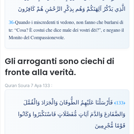
الَّذِي يَذْكُرُ آلِهَتَكُمْ وَهُم بِذِكْرِ الرَّحْمَٰنِ هُمْ كَافِرُونَ
Quando i miscredenti ti vedono, non fanno che burlarsi di
36-
te: “Cosa? È costui che dice male dei vostri dèi?”, e negano il
Monito del Compassionevole.
Gli arroganti sono ciechi di
fronte alla verità.
Quran Soura 7 Aya 133 :
فَأَرْسَلْنَا عَلَيْهِمُ الطُّوفَانَ وَالْجَرَادَ وَالْقُمَّلَ
﴿133﴾
وَالضَّفَادِعَ وَالدَّمَ آيَاتٍ مُّفَصَّلَاتٍ فَاسْتَكْبَرُوا وَكَانُوا
قَوْمًا مُّجْرِمِينَ