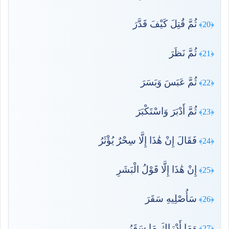
ثُمَّ قُتِلَ كَيْفَ قَدَّرَ
﴿20﴾
ثُمَّ نَظَرَ
﴿21﴾
ثُمَّ عَبَسَ وَبَسَرَ
﴿22﴾
ثُمَّ أَدْبَرَ وَاسْتَكْبَرَ
﴿23﴾
فَقَالَ إِنْ هَٰذَا إِلَّا سِحْرٌ يُؤْثَرُ
﴿24﴾
إِنْ هَٰذَا إِلَّا قَوْلُ الْبَشَرِ
﴿25﴾
سَأُصْلِيهِ سَقَرَ
﴿26﴾
وَمَا أَدْرَاكَ مَا سَقَرُ
﴿27﴾