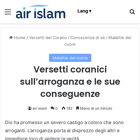
Menu
C
Lang ▾
Home
/
Versetti del Corano
/
Conoscenza di sé
/
Malattie del
cuore
Malattie del cuore
Versetti coranici
sull’arroganza e le sue
conseguenze
air islam
0
182
Meno di un minuto
Dio ha promesso un severo castigo a coloro che sono
arroganti. L’arroganza porta al disprezzo degli altri e
impedisce loro di vedere la verità.