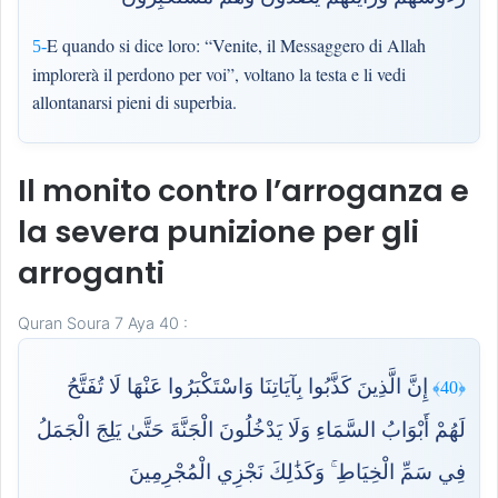
E quando si dice loro: “Venite, il Messaggero di Allah
5-
implorerà il perdono per voi”, voltano la testa e li vedi
allontanarsi pieni di superbia.
Il monito contro l’arroganza e
la severa punizione per gli
arroganti
Quran Soura 7 Aya 40 :
إِنَّ الَّذِينَ كَذَّبُوا بِآيَاتِنَا وَاسْتَكْبَرُوا عَنْهَا لَا تُفَتَّحُ
﴿40﴾
لَهُمْ أَبْوَابُ السَّمَاءِ وَلَا يَدْخُلُونَ الْجَنَّةَ حَتَّىٰ يَلِجَ الْجَمَلُ
فِي سَمِّ الْخِيَاطِ ۚ وَكَذَٰلِكَ نَجْزِي الْمُجْرِمِينَ