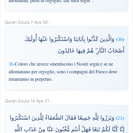
allontanati, pieni di orgoglio, dai Suoi segni”.
Quran Soura 7 Aya 36 :
وَالَّذِينَ كَذَّبُوا بِآيَاتِنَا وَاسْتَكْبَرُوا عَنْهَا أُولَٰئِكَ
﴿36﴾
أَصْحَابُ النَّارِ ۖ هُمْ فِيهَا خَالِدُونَ
Coloro che invece smentiscono i Nostri segni e se ne
36-
allontanano per orgoglio, sono i compagni del Fuoco dove
rimarranno in perpetuo.
Quran Soura 14 Aya 21 :
وَبَرَزُوا لِلَّهِ جَمِيعًا فَقَالَ الضُّعَفَاءُ لِلَّذِينَ اسْتَكْبَرُوا
﴿21﴾
إِنَّا كُنَّا لَكُمْ تَبَعًا فَهَلْ أَنتُم مُّغْنُونَ عَنَّا مِنْ عَذَابِ اللَّهِ