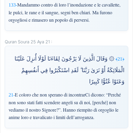
Mandammo contro di loro l’inondazione e le cavallette,
133-
le pulci, le rane e il sangue, segni ben chiari. Ma furono
orgogliosi e rimasero un popolo di perversi.
Quran Soura 25 Aya 21 :
۞ وَقَالَ الَّذِينَ لَا يَرْجُونَ لِقَاءَنَا لَوْلَا أُنزِلَ عَلَيْنَا
﴿21﴾
الْمَلَائِكَةُ أَوْ نَرَىٰ رَبَّنَا ۗ لَقَدِ اسْتَكْبَرُوا فِي أَنفُسِهِمْ
وَعَتَوْا عُتُوًّا كَبِيرًا
E coloro che non sperano di incontrarCi dicono: “Perché
21-
non sono stati fatti scendere angeli su di noi, [perché] non
vediamo il nostro Signore?”. Hanno riempito di orgoglio le
anime loro e travalicato i limiti dell’arroganza.