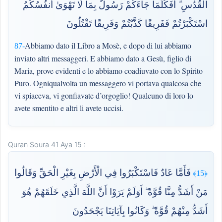
الْقُدُسِ ۗ أَفَكُلَّمَا جَاءَكُمْ رَسُولٌ بِمَا لَا تَهْوَىٰ أَنفُسُكُمُ
اسْتَكْبَرْتُمْ فَفَرِيقًا كَذَّبْتُمْ وَفَرِيقًا تَقْتُلُونَ
Abbiamo dato il Libro a Mosè, e dopo di lui abbiamo
87-
inviato altri messaggeri. E abbiamo dato a Gesù, figlio di
Maria, prove evidenti e lo abbiamo coadiuvato con lo Spirito
Puro. Ogniqualvolta un messaggero vi portava qualcosa che
vi spiaceva, vi gonfiavate d’orgoglio! Qualcuno di loro lo
avete smentito e altri li avete uccisi.
Quran Soura 41 Aya 15 :
فَأَمَّا عَادٌ فَاسْتَكْبَرُوا فِي الْأَرْضِ بِغَيْرِ الْحَقِّ وَقَالُوا
﴿15﴾
مَنْ أَشَدُّ مِنَّا قُوَّةً ۖ أَوَلَمْ يَرَوْا أَنَّ اللَّهَ الَّذِي خَلَقَهُمْ هُوَ
أَشَدُّ مِنْهُمْ قُوَّةً ۖ وَكَانُوا بِآيَاتِنَا يَجْحَدُونَ