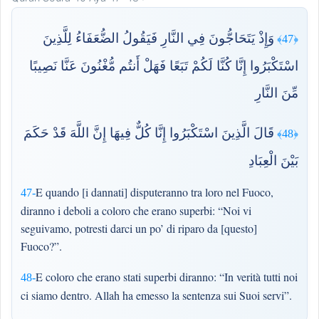
وَإِذْ يَتَحَاجُّونَ فِي النَّارِ فَيَقُولُ الضُّعَفَاءُ لِلَّذِينَ
﴿47﴾
اسْتَكْبَرُوا إِنَّا كُنَّا لَكُمْ تَبَعًا فَهَلْ أَنتُم مُّغْنُونَ عَنَّا نَصِيبًا
مِّنَ النَّارِ
قَالَ الَّذِينَ اسْتَكْبَرُوا إِنَّا كُلٌّ فِيهَا إِنَّ اللَّهَ قَدْ حَكَمَ
﴿48﴾
بَيْنَ الْعِبَادِ
E quando [i dannati] disputeranno tra loro nel Fuoco,
47-
diranno i deboli a coloro che erano superbi: “Noi vi
seguivamo, potresti darci un po’ di riparo da [questo]
Fuoco?”.
E coloro che erano stati superbi diranno: “In verità tutti noi
48-
ci siamo dentro. Allah ha emesso la sentenza sui Suoi servi”.