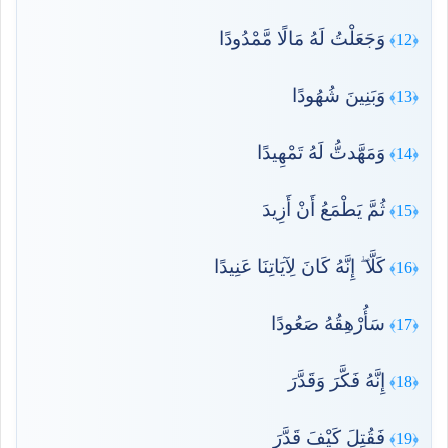
وَجَعَلْتُ لَهُ مَالًا مَّمْدُودًا
﴿12﴾
وَبَنِينَ شُهُودًا
﴿13﴾
وَمَهَّدتُّ لَهُ تَمْهِيدًا
﴿14﴾
ثُمَّ يَطْمَعُ أَنْ أَزِيدَ
﴿15﴾
كَلَّا ۖ إِنَّهُ كَانَ لِآيَاتِنَا عَنِيدًا
﴿16﴾
سَأُرْهِقُهُ صَعُودًا
﴿17﴾
إِنَّهُ فَكَّرَ وَقَدَّرَ
﴿18﴾
فَقُتِلَ كَيْفَ قَدَّرَ
﴿19﴾