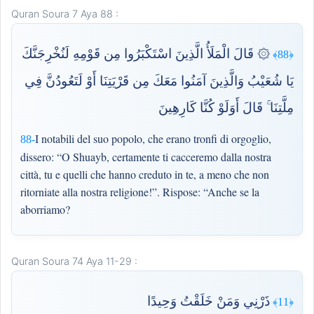
Quran Soura 7 Aya 88 :
۞ قَالَ الْمَلَأُ الَّذِينَ اسْتَكْبَرُوا مِن قَوْمِهِ لَنُخْرِجَنَّكَ
﴿88﴾
يَا شُعَيْبُ وَالَّذِينَ آمَنُوا مَعَكَ مِن قَرْيَتِنَا أَوْ لَتَعُودُنَّ فِي
مِلَّتِنَا ۚ قَالَ أَوَلَوْ كُنَّا كَارِهِينَ
I notabili del suo popolo, che erano tronfi di orgoglio,
88-
dissero: “O Shuayb, certamente ti cacceremo dalla nostra
città, tu e quelli che hanno creduto in te, a meno che non
ritorniate alla nostra religione!”. Rispose: “Anche se la
aborriamo?
Quran Soura 74 Aya 11-29 :
ذَرْنِي وَمَنْ خَلَقْتُ وَحِيدًا
﴿11﴾