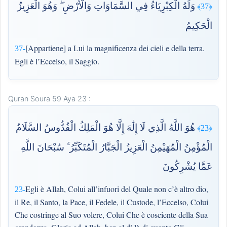
وَلَهُ الْكِبْرِيَاءُ فِي السَّمَاوَاتِ وَالْأَرْضِ ۖ وَهُوَ الْعَزِيزُ
﴿37﴾
الْحَكِيمُ
[Appartiene] a Lui la magnificenza dei cieli e della terra.
37-
Egli è l’Eccelso, il Saggio.
Quran Soura 59 Aya 23 :
هُوَ اللَّهُ الَّذِي لَا إِلَٰهَ إِلَّا هُوَ الْمَلِكُ الْقُدُّوسُ السَّلَامُ
﴿23﴾
الْمُؤْمِنُ الْمُهَيْمِنُ الْعَزِيزُ الْجَبَّارُ الْمُتَكَبِّرُ ۚ سُبْحَانَ اللَّهِ
عَمَّا يُشْرِكُونَ
Egli è Allah, Colui all’infuori del Quale non c’è altro dio,
23-
il Re, il Santo, la Pace, il Fedele, il Custode, l’Eccelso, Colui
Che costringe al Suo volere, Colui Che è cosciente della Sua