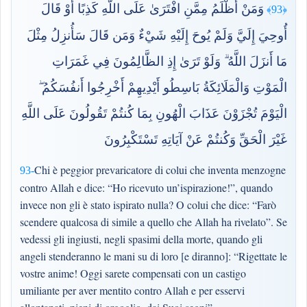
وَمَنْ أَظْلَمُ مِمَّنِ افْتَرَىٰ عَلَى اللَّهِ كَذِبًا أَوْ قَالَ
﴿93﴾
أُوحِيَ إِلَيَّ وَلَمْ يُوحَ إِلَيْهِ شَيْءٌ وَمَن قَالَ سَأُنزِلُ مِثْلَ
مَا أَنزَلَ اللَّهُ ۗ وَلَوْ تَرَىٰ إِذِ الظَّالِمُونَ فِي غَمَرَاتِ
الْمَوْتِ وَالْمَلَائِكَةُ بَاسِطُو أَيْدِيهِمْ أَخْرِجُوا أَنفُسَكُمُ ۖ
الْيَوْمَ تُجْزَوْنَ عَذَابَ الْهُونِ بِمَا كُنتُمْ تَقُولُونَ عَلَى اللَّهِ
غَيْرَ الْحَقِّ وَكُنتُمْ عَنْ آيَاتِهِ تَسْتَكْبِرُونَ
Chi è peggior prevaricatore di colui che inventa menzogne
93-
contro Allah e dice: “Ho ricevuto un’ispirazione!”, quando
invece non gli è stato ispirato nulla? O colui che dice: “Farò
scendere qualcosa di simile a quello che Allah ha rivelato”. Se
vedessi gli ingiusti, negli spasimi della morte, quando gli
angeli stenderanno le mani su di loro [e diranno]: “Rigettate le
vostre anime! Oggi sarete compensati con un castigo
umiliante per aver mentito contro Allah e per esservi