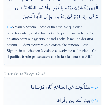
الَّذِينَ يَخْشَوْنَ رَبَّهُم بِالْغَيْبِ وَأَقَامُوا الصَّلَاةَ ۚ وَمَن
تَزَكَّىٰ فَإِنَّمَا يَتَزَكَّىٰ لِنَفْسِهِ ۚ وَإِلَى اللَّهِ الْمَصِيرُ
Nessuno porterà il peso di un altro. Se qualcuno
18-
pesantemente gravato chiederà aiuto per il carico che porta,
nessuno potrà alleggerirlo, quand’anche fosse uno dei suoi
parenti. Tu devi avvertire solo coloro che temono il loro
Signore in ciò che non è visibile e assolvono all’orazione. Chi
si purifica è solo per se stesso che lo fa e la meta è in Allah.
Quran Soura 79 Aya 42-46 :
يَسْأَلُونَكَ عَنِ السَّاعَةِ أَيَّانَ مُرْسَاهَا
﴿42﴾
فِيمَ أَنتَ مِن ذِكْرَاهَا
﴿43﴾