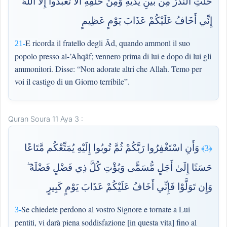
خَلَتِ النُّذُرُ مِن بَيْنِ يَدَيْهِ وَمِنْ خَلْفِهِ أَلَّا تَعْبُدُوا إِلَّا اللَّهَ
إِنِّي أَخَافُ عَلَيْكُمْ عَذَابَ يَوْمٍ عَظِيمٍ
E ricorda il fratello degli Âd, quando ammonì il suo
21-
popolo presso al-’Ahqâf; vennero prima di lui e dopo di lui gli
ammonitori. Disse: “Non adorate altri che Allah. Temo per
voi il castigo di un Giorno terribile”.
Quran Soura 11 Aya 3 :
وَأَنِ اسْتَغْفِرُوا رَبَّكُمْ ثُمَّ تُوبُوا إِلَيْهِ يُمَتِّعْكُم مَّتَاعًا
﴿3﴾
حَسَنًا إِلَىٰ أَجَلٍ مُّسَمًّى وَيُؤْتِ كُلَّ ذِي فَضْلٍ فَضْلَهُ ۖ
وَإِن تَوَلَّوْا فَإِنِّي أَخَافُ عَلَيْكُمْ عَذَابَ يَوْمٍ كَبِيرٍ
Se chiedete perdono al vostro Signore e tornate a Lui
3-
pentiti, vi darà piena soddisfazione [in questa vita] fino al