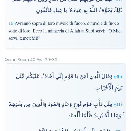
ذَٰلِكَ يُخَوِّفُ اللَّهُ بِهِ عِبَادَهُ ۚ يَا عِبَادِ فَاتَّقُونِ
Avranno sopra di loro nuvole di fuoco, e nuvole di fuoco
16-
sotto di loro. Ecco la minaccia di Allah ai Suoi servi: “O Miei
servi, temeteMi!”.
Quran Soura 40 Aya 30-33 :
وَقَالَ الَّذِي آمَنَ يَا قَوْمِ إِنِّي أَخَافُ عَلَيْكُم مِّثْلَ
﴿30﴾
يَوْمِ الْأَحْزَابِ
مِثْلَ دَأْبِ قَوْمِ نُوحٍ وَعَادٍ وَثَمُودَ وَالَّذِينَ مِن بَعْدِهِمْ
﴿31﴾
ۚ وَمَا اللَّهُ يُرِيدُ ظُلْمًا لِّلْعِبَادِ