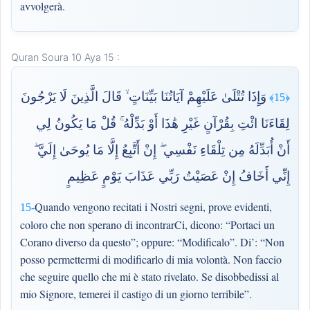
avvolgerà.
Quran Soura 10 Aya 15 :
وَإِذَا تُتْلَىٰ عَلَيْهِمْ آيَاتُنَا بَيِّنَاتٍ ۙ قَالَ الَّذِينَ لَا يَرْجُونَ
﴿15﴾
لِقَاءَنَا ائْتِ بِقُرْآنٍ غَيْرِ هَٰذَا أَوْ بَدِّلْهُ ۚ قُلْ مَا يَكُونُ لِي
أَنْ أُبَدِّلَهُ مِن تِلْقَاءِ نَفْسِي ۖ إِنْ أَتَّبِعُ إِلَّا مَا يُوحَىٰ إِلَيَّ ۖ
إِنِّي أَخَافُ إِنْ عَصَيْتُ رَبِّي عَذَابَ يَوْمٍ عَظِيمٍ
Quando vengono recitati i Nostri segni, prove evidenti,
15-
coloro che non sperano di incontrarCi, dicono: “Portaci un
Corano diverso da questo”; oppure: “Modificalo”. Di’: “Non
posso permettermi di modificarlo di mia volontà. Non faccio
che seguire quello che mi è stato rivelato. Se disobbedissi al
mio Signore, temerei il castigo di un giorno terribile”.