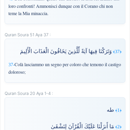
loro confronti! Ammonisci dunque con il Corano chi non
teme la Mia minaccia.
Quran Soura 51 Aya 37 :
وَتَرَكْنَا فِيهَا آيَةً لِّلَّذِينَ يَخَافُونَ الْعَذَابَ الْأَلِيمَ
﴿37﴾
Colà lasciammo un segno per coloro che temono il castigo
37-
doloroso;
Quran Soura 20 Aya 1-4 :
طه
﴿1﴾
مَا أَنزَلْنَا عَلَيْكَ الْقُرْآنَ لِتَشْقَىٰ
﴿2﴾