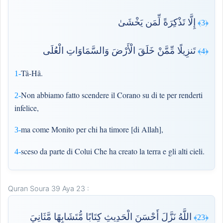
إِلَّا تَذْكِرَةً لِّمَن يَخْشَىٰ
﴿3﴾
تَنزِيلًا مِّمَّنْ خَلَقَ الْأَرْضَ وَالسَّمَاوَاتِ الْعُلَى
﴿4﴾
Tâ-Hâ.
1-
Non abbiamo fatto scendere il Corano su di te per renderti
2-
infelice,
ma come Monito per chi ha timore [di Allah],
3-
sceso da parte di Colui Che ha creato la terra e gli alti cieli.
4-
Quran Soura 39 Aya 23 :
اللَّهُ نَزَّلَ أَحْسَنَ الْحَدِيثِ كِتَابًا مُّتَشَابِهًا مَّثَانِيَ
﴿23﴾