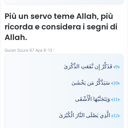
Più un servo teme Allah, più
ricorda e considera i segni di
Allah.
Quran Soura 87 Aya 9-13 :
فَذَكِّرْ إِن نَّفَعَتِ الذِّكْرَىٰ
﴿9﴾
سَيَذَّكَّرُ مَن يَخْشَىٰ
﴿10﴾
وَيَتَجَنَّبُهَا الْأَشْقَى
﴿11﴾
الَّذِي يَصْلَى النَّارَ الْكُبْرَىٰ
﴿12﴾