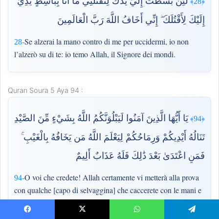
لَئِن بَسَطتَ إِلَيَّ يَدَكَ لِتَقْتُلَنِي مَا أَنَا بِبَاسِطٍ يَدِيَ
﴿28﴾
إِلَيْكَ لِأَقْتُلَكَ ۖ إِنِّي أَخَافُ اللَّهَ رَبَّ الْعَالَمِينَ
Se alzerai la mano contro di me per uccidermi, io non
28-
l’alzerò su di te: io temo Allah, il Signore dei mondi.
Quran Soura 5 Aya 94 :
يَا أَيُّهَا الَّذِينَ آمَنُوا لَيَبْلُوَنَّكُمُ اللَّهُ بِشَيْءٍ مِّنَ الصَّيْدِ
﴿94﴾
تَنَالُهُ أَيْدِيكُمْ وَرِمَاحُكُمْ لِيَعْلَمَ اللَّهُ مَن يَخَافُهُ بِالْغَيْبِ ۚ
فَمَنِ اعْتَدَىٰ بَعْدَ ذَٰلِكَ فَلَهُ عَذَابٌ أَلِيمٌ
O voi che credete! Allah certamente vi metterà alla prova
94-
con qualche [capo di selvaggina] che caccerete con le mani e
con le lance. Così Allah riconoscerà chi Lo teme nel profondo
di sé. Chi poi trasgredirà, avrà doloroso castigo!
Facebook
X
WhatsApp
Telegram