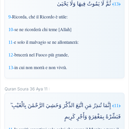
ثُمَّ لَا يَمُوتُ فِيهَا وَلَا يَحْيَىٰ
﴿13﴾
Ricorda, ché il Ricordo è utile:
9-
se ne ricorderà chi teme [Allah]
10-
e solo il malvagio se ne allontanerà:
11-
brucerà nel Fuoco più grande,
12-
in cui non morrà e non vivrà.
13-
Quran Soura 36 Aya 11 :
إِنَّمَا تُنذِرُ مَنِ اتَّبَعَ الذِّكْرَ وَخَشِيَ الرَّحْمَٰنَ بِالْغَيْبِ ۖ
﴿11﴾
فَبَشِّرْهُ بِمَغْفِرَةٍ وَأَجْرٍ كَرِيمٍ