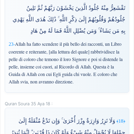
تَقْشَعِرُّ مِنْهُ جُلُودُ الَّذِينَ يَخْشَوْنَ رَبَّهُمْ ثُمَّ تَلِينُ
جُلُودُهُمْ وَقُلُوبُهُمْ إِلَىٰ ذِكْرِ اللَّهِ ۚ ذَٰلِكَ هُدَى اللَّهِ يَهْدِي
بِهِ مَن يَشَاءُ ۚ وَمَن يُضْلِلِ اللَّهُ فَمَا لَهُ مِنْ هَادٍ
Allah ha fatto scendere il più bello dei racconti, un Libro
23-
coerente e reiterante, [alla lettura del quale] rabbrividisce la
pelle di coloro che temono il loro Signore e poi si distende la
pelle, insieme coi cuori, al Ricordo di Allah. Questa è la
Guida di Allah con cui Egli guida chi vuole. E coloro che
Allah svia, non avranno direzione.
Quran Soura 35 Aya 18 :
وَلَا تَزِرُ وَازِرَةٌ وِزْرَ أُخْرَىٰ ۚ وَإِن تَدْعُ مُثْقَلَةٌ إِلَىٰ
﴿18﴾
حِمْلِهَا لَا يُحْمَلْ مِنْهُ شَيْءٌ وَلَوْ كَانَ ذَا قُرْبَىٰ ۗ إِنَّمَا تُنذِرُ