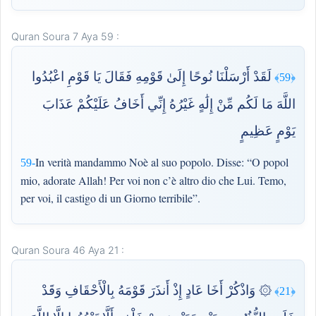
Quran Soura 7 Aya 59 :
لَقَدْ أَرْسَلْنَا نُوحًا إِلَىٰ قَوْمِهِ فَقَالَ يَا قَوْمِ اعْبُدُوا
﴿59﴾
اللَّهَ مَا لَكُم مِّنْ إِلَٰهٍ غَيْرُهُ إِنِّي أَخَافُ عَلَيْكُمْ عَذَابَ
يَوْمٍ عَظِيمٍ
In verità mandammo Noè al suo popolo. Disse: “O popol
59-
mio, adorate Allah! Per voi non c’è altro dio che Lui. Temo,
per voi, il castigo di un Giorno terribile”.
Quran Soura 46 Aya 21 :
۞ وَاذْكُرْ أَخَا عَادٍ إِذْ أَنذَرَ قَوْمَهُ بِالْأَحْقَافِ وَقَدْ
﴿21﴾