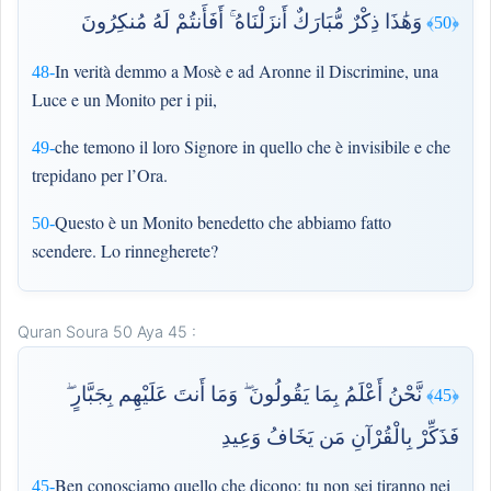
وَهَٰذَا ذِكْرٌ مُّبَارَكٌ أَنزَلْنَاهُ ۚ أَفَأَنتُمْ لَهُ مُنكِرُونَ
﴿50﴾
In verità demmo a Mosè e ad Aronne il Discrimine, una
48-
Luce e un Monito per i pii,
che temono il loro Signore in quello che è invisibile e che
49-
trepidano per l’Ora.
Questo è un Monito benedetto che abbiamo fatto
50-
scendere. Lo rinnegherete?
Quran Soura 50 Aya 45 :
نَّحْنُ أَعْلَمُ بِمَا يَقُولُونَ ۖ وَمَا أَنتَ عَلَيْهِم بِجَبَّارٍ ۖ
﴿45﴾
فَذَكِّرْ بِالْقُرْآنِ مَن يَخَافُ وَعِيدِ
Ben conosciamo quello che dicono: tu non sei tiranno nei
45-