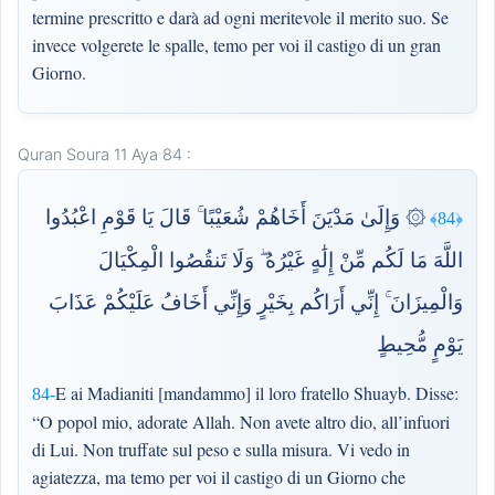
termine prescritto e darà ad ogni meritevole il merito suo. Se
invece volgerete le spalle, temo per voi il castigo di un gran
Giorno.
Quran Soura 11 Aya 84 :
۞ وَإِلَىٰ مَدْيَنَ أَخَاهُمْ شُعَيْبًا ۚ قَالَ يَا قَوْمِ اعْبُدُوا
﴿84﴾
اللَّهَ مَا لَكُم مِّنْ إِلَٰهٍ غَيْرُهُ ۖ وَلَا تَنقُصُوا الْمِكْيَالَ
وَالْمِيزَانَ ۚ إِنِّي أَرَاكُم بِخَيْرٍ وَإِنِّي أَخَافُ عَلَيْكُمْ عَذَابَ
يَوْمٍ مُّحِيطٍ
E ai Madianiti [mandammo] il loro fratello Shuayb. Disse:
84-
“O popol mio, adorate Allah. Non avete altro dio, all’infuori
di Lui. Non truffate sul peso e sulla misura. Vi vedo in
agiatezza, ma temo per voi il castigo di un Giorno che