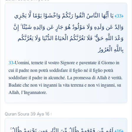
يَا أَيُّهَا النَّاسُ اتَّقُوا رَبَّكُمْ وَاخْشَوْا يَوْمًا لَّا يَجْزِي
﴿33﴾
وَالِدٌ عَن وَلَدِهِ وَلَا مَوْلُودٌ هُوَ جَازٍ عَن وَالِدِهِ شَيْئًا ۚ إِنَّ
وَعْدَ اللَّهِ حَقٌّ ۖ فَلَا تَغُرَّنَّكُمُ الْحَيَاةُ الدُّنْيَا وَلَا يَغُرَّنَّكُم
بِاللَّهِ الْغَرُورُ
Uomini, temete il vostro Signore e paventate il Giorno in
33-
cui il padre non potrà soddisfare il figlio né il figlio potrà
soddisfare il padre in alcunché. La promessa di Allah è verità.
Badate che non vi inganni la vita terrena e non vi inganni, su
Allah, l’Ingannatore.
Quran Soura 39 Aya 16 :
لَهُم مِّن فَوْقِهِمْ ظُلَلٌ مِّنَ النَّارِ وَمِن تَحْتِهِمْ ظُلَلٌ ۚ
﴿16﴾