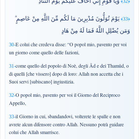
وَيَا قَوْمِ إِنِّي أَخَافُ عَلَيْكُمْ يَوْمَ التَّنَادِ
﴿32﴾
يَوْمَ تُوَلُّونَ مُدْبِرِينَ مَا لَكُم مِّنَ اللَّهِ مِنْ عَاصِمٍ ۗ
﴿33﴾
وَمَن يُضْلِلِ اللَّهُ فَمَا لَهُ مِنْ هَادٍ
E colui che credeva disse: “O popol mio, pavento per voi
30-
un giorno come quello delle fazioni,
come quello del popolo di Noè, degli Âd e dei Thamûd, o
31-
di quelli [che vissero] dopo di loro: Allah non accetta che i
Suoi servi [subiscano] ingiustizia.
O popol mio, pavento per voi il Giorno del Reciproco
32-
Appello,
il Giorno in cui, sbandandovi, volterete le spalle e non
33-
avrete alcun difensore contro Allah. Nessuno potrà guidare
colui che Allah smarrisce.