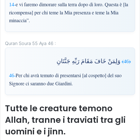
e vi faremo dimorare sulla terra dopo di loro. Questa è [la
14-
ricompensa] per chi teme la Mia presenza e teme la Mia
minaccia”.
Quran Soura 55 Aya 46 :
وَلِمَنْ خَافَ مَقَامَ رَبِّهِ جَنَّتَانِ
﴿46﴾
Per chi avrà temuto di presentarsi [al cospetto] del suo
46-
Signore ci saranno due Giardini.
Tutte le creature temono
Allah, tranne i traviati tra gli
uomini e i jinn.