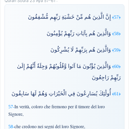
Quran Soura 23 Aya 57-61 :
إِنَّ الَّذِينَ هُم مِّنْ خَشْيَةِ رَبِّهِم مُّشْفِقُونَ
﴿57﴾
وَالَّذِينَ هُم بِآيَاتِ رَبِّهِمْ يُؤْمِنُونَ
﴿58﴾
وَالَّذِينَ هُم بِرَبِّهِمْ لَا يُشْرِكُونَ
﴿59﴾
وَالَّذِينَ يُؤْتُونَ مَا آتَوا وَّقُلُوبُهُمْ وَجِلَةٌ أَنَّهُمْ إِلَىٰ
﴿60﴾
رَبِّهِمْ رَاجِعُونَ
أُولَٰئِكَ يُسَارِعُونَ فِي الْخَيْرَاتِ وَهُمْ لَهَا سَابِقُونَ
﴿61﴾
In verità, coloro che fremono per il timore del loro
57-
Signore,
che credono nei segni del loro Signore,
58-