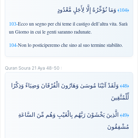
وَمَا نُؤَخِّرُهُ إِلَّا لِأَجَلٍ مَّعْدُودٍ
﴿104﴾
Ecco un segno per chi teme il castigo dell’altra vita. Sarà
103-
un Giorno in cui le genti saranno radunate.
Non lo posticiperemo che sino al suo termine stabilito.
104-
Quran Soura 21 Aya 48-50 :
وَلَقَدْ آتَيْنَا مُوسَىٰ وَهَارُونَ الْفُرْقَانَ وَضِيَاءً وَذِكْرًا
﴿48﴾
لِّلْمُتَّقِينَ
الَّذِينَ يَخْشَوْنَ رَبَّهُم بِالْغَيْبِ وَهُم مِّنَ السَّاعَةِ
﴿49﴾
مُشْفِقُونَ