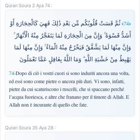
Quran Soura 2 Aya 74 :
ثُمَّ قَسَتْ قُلُوبُكُم مِّن بَعْدِ ذَٰلِكَ فَهِيَ كَالْحِجَارَةِ أَوْ
﴿74﴾
أَشَدُّ قَسْوَةً ۚ وَإِنَّ مِنَ الْحِجَارَةِ لَمَا يَتَفَجَّرُ مِنْهُ الْأَنْهَارُ ۚ
وَإِنَّ مِنْهَا لَمَا يَشَّقَّقُ فَيَخْرُجُ مِنْهُ الْمَاءُ ۚ وَإِنَّ مِنْهَا لَمَا
يَهْبِطُ مِنْ خَشْيَةِ اللَّهِ ۗ وَمَا اللَّهُ بِغَافِلٍ عَمَّا تَعْمَلُونَ
Dopo di ciò i vostri cuori si sono induriti ancora una volta,
74-
ed essi sono come pietre o ancora più duri. Vi sono, infatti,
pietre da cui scaturiscono i ruscelli, che si spaccano perché
l’acqua fuoriesca, e altre che franano per il timore di Allah. E
Allah non è incurante di quello che fate.
Quran Soura 35 Aya 28 :