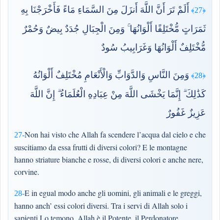
أَلَمْ تَرَ أَنَّ اللَّهَ أَنزَلَ مِنَ السَّمَاءِ مَاءً فَأَخْرَجْنَا بِهِ
﴿27﴾
ثَمَرَاتٍ مُّخْتَلِفًا أَلْوَانُهَا ۚ وَمِنَ الْجِبَالِ جُدَدٌ بِيضٌ وَحُمْرٌ
مُّخْتَلِفٌ أَلْوَانُهَا وَغَرَابِيبُ سُودٌ
وَمِنَ النَّاسِ وَالدَّوَابِّ وَالْأَنْعَامِ مُخْتَلِفٌ أَلْوَانُهُ
﴿28﴾
كَذَٰلِكَ ۗ إِنَّمَا يَخْشَى اللَّهَ مِنْ عِبَادِهِ الْعُلَمَاءُ ۗ إِنَّ اللَّهَ
عَزِيزٌ غَفُورٌ
Non hai visto che Allah fa scendere l’acqua dal cielo e che
27-
suscitiamo da essa frutti di diversi colori? E le montagne
hanno striature bianche e rosse, di diversi colori e anche nere,
corvine.
E in egual modo anche gli uomini, gli animali e le greggi,
28-
hanno anch’ essi colori diversi. Tra i servi di Allah solo i
sapienti Lo temono. Allah è il Potente, il Perdonatore.