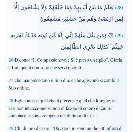
يَعْلَمُ مَا بَيْنَ أَيْدِيهِمْ وَمَا خَلْفَهُمْ وَلَا يَشْفَعُونَ إِلَّا
﴿28﴾
لِمَنِ ارْتَضَىٰ وَهُم مِّنْ خَشْيَتِهِ مُشْفِقُونَ
۞ وَمَن يَقُلْ مِنْهُمْ إِنِّي إِلَٰهٌ مِّن دُونِهِ فَذَٰلِكَ نَجْزِيهِ
﴿29﴾
جَهَنَّمَ ۚ كَذَٰلِكَ نَجْزِي الظَّالِمِينَ
Dicono: “Il Compassionevole Si è preso un figlio”. Gloria
26-
a Lui, quelli non sono che servi onorati,
che mai precedono il Suo dire e che agiscono secondo il
27-
Suo ordine.
Egli conosce quel che li precede e quel che li segue, ed
28-
essi non intercedono se non in favore di coloro di cui Si
compiace, e sono compenetrati di timor di Lui.
Chi di loro dicesse: “Davvero, io sono un dio all’infuori di
29-