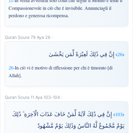
In verità avvertirai solo colui che segue il Monito e teme il
11-
Compassionevole in ciò che è invisibile. Annunciagli il
perdono e generosa ricompensa.
Quran Soura 79 Aya 26 :
إِنَّ فِي ذَٰلِكَ لَعِبْرَةً لِّمَن يَخْشَىٰ
﴿26﴾
In ciò vi è motivo di riflessione per chi è timorato [di
26-
Allah].
Quran Soura 11 Aya 103-104 :
إِنَّ فِي ذَٰلِكَ لَآيَةً لِّمَنْ خَافَ عَذَابَ الْآخِرَةِ ۚ ذَٰلِكَ
﴿103﴾
يَوْمٌ مَّجْمُوعٌ لَّهُ النَّاسُ وَذَٰلِكَ يَوْمٌ مَّشْهُودٌ