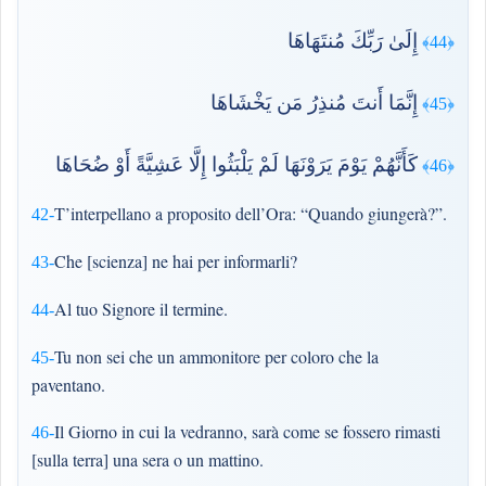
إِلَىٰ رَبِّكَ مُنتَهَاهَا
﴿44﴾
إِنَّمَا أَنتَ مُنذِرُ مَن يَخْشَاهَا
﴿45﴾
كَأَنَّهُمْ يَوْمَ يَرَوْنَهَا لَمْ يَلْبَثُوا إِلَّا عَشِيَّةً أَوْ ضُحَاهَا
﴿46﴾
T’interpellano a proposito dell’Ora: “Quando giungerà?”.
42-
Che [scienza] ne hai per informarli?
43-
Al tuo Signore il termine.
44-
Tu non sei che un ammonitore per coloro che la
45-
paventano.
Il Giorno in cui la vedranno, sarà come se fossero rimasti
46-
[sulla terra] una sera o un mattino.