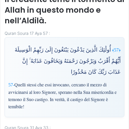
Allah in questo mondo e
nell’Aldilà.
Quran Soura 17 Aya 57 :
أُولَٰئِكَ الَّذِينَ يَدْعُونَ يَبْتَغُونَ إِلَىٰ رَبِّهِمُ الْوَسِيلَةَ
﴿57﴾
أَيُّهُمْ أَقْرَبُ وَيَرْجُونَ رَحْمَتَهُ وَيَخَافُونَ عَذَابَهُ ۚ إِنَّ
عَذَابَ رَبِّكَ كَانَ مَحْذُورًا
Quelli stessi che essi invocano, cercano il mezzo di
57-
avvicinarsi al loro Signore, sperano nella Sua misericordia e
temono il Suo castigo. In verità, il castigo del Signore è
temibile!
Quran Soura 31 Aya 33 :