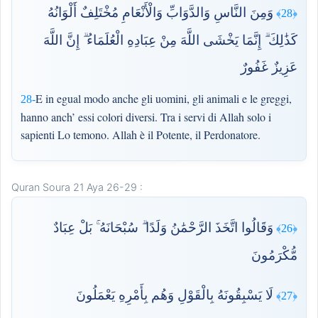
وَمِنَ النَّاسِ وَالدَّوَابِّ وَالْأَنْعَامِ مُخْتَلِفٌ أَلْوَانُهُ
﴿28﴾
كَذَٰلِكَ ۗ إِنَّمَا يَخْشَى اللَّهَ مِنْ عِبَادِهِ الْعُلَمَاءُ ۗ إِنَّ اللَّهَ
عَزِيزٌ غَفُورٌ
E in egual modo anche gli uomini, gli animali e le greggi,
28-
hanno anch’ essi colori diversi. Tra i servi di Allah solo i
sapienti Lo temono. Allah è il Potente, il Perdonatore.
Quran Soura 21 Aya 26-29 :
وَقَالُوا اتَّخَذَ الرَّحْمَٰنُ وَلَدًا ۗ سُبْحَانَهُ ۚ بَلْ عِبَادٌ
﴿26﴾
مُّكْرَمُونَ
لَا يَسْبِقُونَهُ بِالْقَوْلِ وَهُم بِأَمْرِهِ يَعْمَلُونَ
﴿27﴾