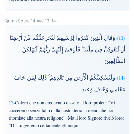
Quran Soura 14 Aya 13-14 :
وَقَالَ الَّذِينَ كَفَرُوا لِرُسُلِهِمْ لَنُخْرِجَنَّكُم مِّنْ أَرْضِنَا
﴿13﴾
أَوْ لَتَعُودُنَّ فِي مِلَّتِنَا ۖ فَأَوْحَىٰ إِلَيْهِمْ رَبُّهُمْ لَنُهْلِكَنَّ
الظَّالِمِينَ
وَلَنُسْكِنَنَّكُمُ الْأَرْضَ مِن بَعْدِهِمْ ۚ ذَٰلِكَ لِمَنْ خَافَ
﴿14﴾
مَقَامِي وَخَافَ وَعِيدِ
Coloro che non credevano dissero ai loro profeti: “Vi
13-
cacceremo senza fallo dalla nostra terra, a meno che non
ritorniate alla nostra religione”. Ma il loro Signore rivelò loro:
“Distruggeremo certamente gli iniqui,