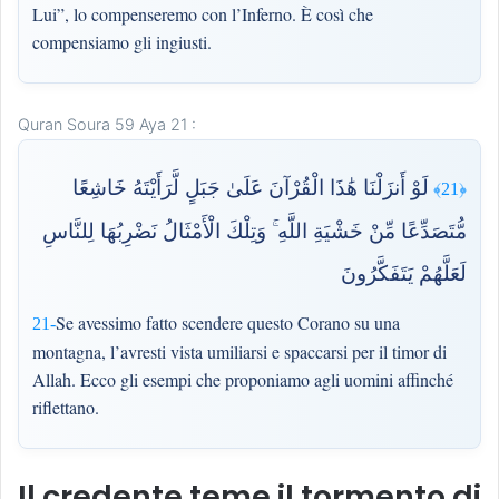
Lui”, lo compenseremo con l’Inferno. È così che
compensiamo gli ingiusti.
Quran Soura 59 Aya 21 :
لَوْ أَنزَلْنَا هَٰذَا الْقُرْآنَ عَلَىٰ جَبَلٍ لَّرَأَيْتَهُ خَاشِعًا
﴿21﴾
مُّتَصَدِّعًا مِّنْ خَشْيَةِ اللَّهِ ۚ وَتِلْكَ الْأَمْثَالُ نَضْرِبُهَا لِلنَّاسِ
لَعَلَّهُمْ يَتَفَكَّرُونَ
Se avessimo fatto scendere questo Corano su una
21-
montagna, l’avresti vista umiliarsi e spaccarsi per il timor di
Allah. Ecco gli esempi che proponiamo agli uomini affinché
riflettano.
Il credente teme il tormento di