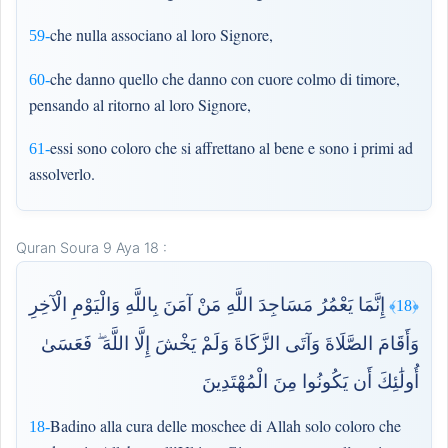
che nulla associano al loro Signore,
59-
che danno quello che danno con cuore colmo di timore,
60-
pensando al ritorno al loro Signore,
essi sono coloro che si affrettano al bene e sono i primi ad
61-
assolverlo.
Quran Soura 9 Aya 18 :
إِنَّمَا يَعْمُرُ مَسَاجِدَ اللَّهِ مَنْ آمَنَ بِاللَّهِ وَالْيَوْمِ الْآخِرِ
﴿18﴾
وَأَقَامَ الصَّلَاةَ وَآتَى الزَّكَاةَ وَلَمْ يَخْشَ إِلَّا اللَّهَ ۖ فَعَسَىٰ
أُولَٰئِكَ أَن يَكُونُوا مِنَ الْمُهْتَدِينَ
Badino alla cura delle moschee di Allah solo coloro che
18-