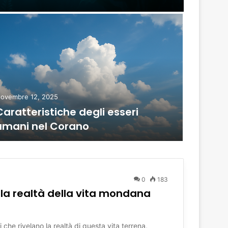
ovembre 12, 2025
Novembre 
Caratteristiche degli esseri
Verset
umani nel Corano
morte 
0
183
lla realtà della vita mondana
 che rivelano la realtà di questa vita terrena,