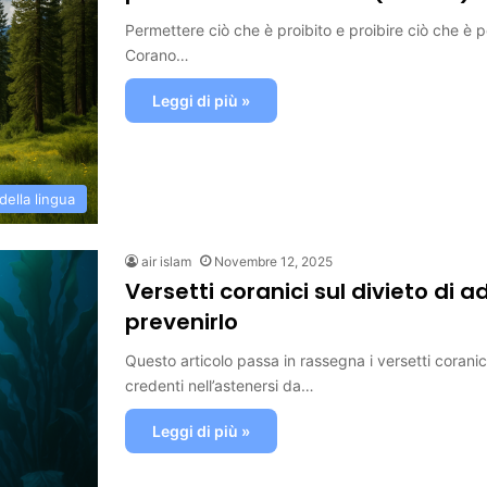
Permettere ciò che è proibito e proibire ciò che è 
Corano…
Leggi di più »
 della lingua
air islam
Novembre 12, 2025
Versetti coranici sul divieto di a
prevenirlo
Questo articolo passa in rassegna i versetti coranici
credenti nell’astenersi da…
Leggi di più »