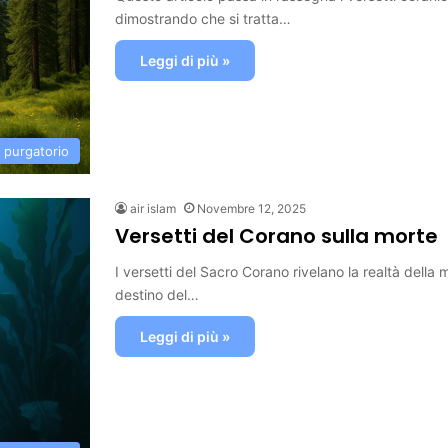
dimostrando che si tratta…
Leggi di più »
e purgatorio
air islam
Novembre 12, 2025
Versetti del Corano sulla morte
I versetti del Sacro Corano rivelano la realtà della
destino del…
Leggi di più »