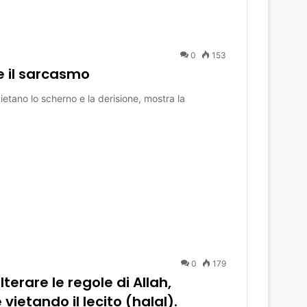
0
153
 e il sarcasmo
vietano lo scherno e la derisione, mostra la
0
179
lterare le regole di Allah,
vietando il lecito (halal).