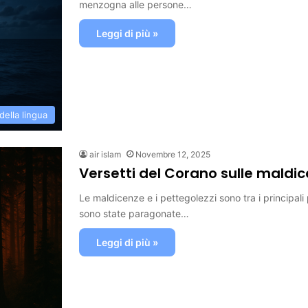
menzogna alle persone…
Leggi di più »
 della lingua
air islam
Novembre 12, 2025
Versetti del Corano sulle maldic
Le maldicenze e i pettegolezzi sono tra i principali
sono state paragonate…
Leggi di più »