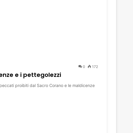
0
172
enze e i pettegolezzi
 peccati proibiti dal Sacro Corano e le maldicenze