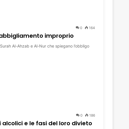
0
164
ll’abbigliamento improprio
le Surah Al-Ahzab e Al-Nur che spiegano l’obbligo
0
186
alcolici e le fasi del loro divieto