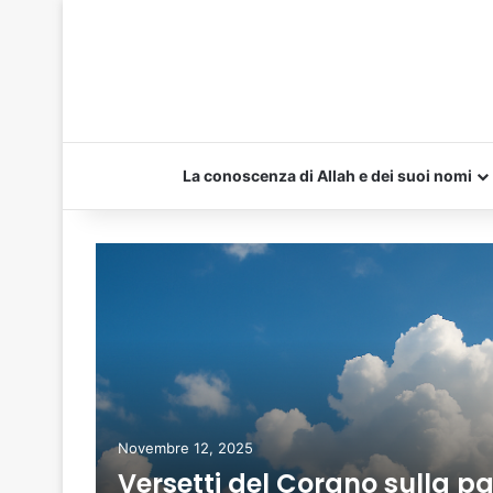
La conoscenza di Allah e dei suoi nomi
i
one
Novembre 12, 2025
Versetti del Corano sulla p