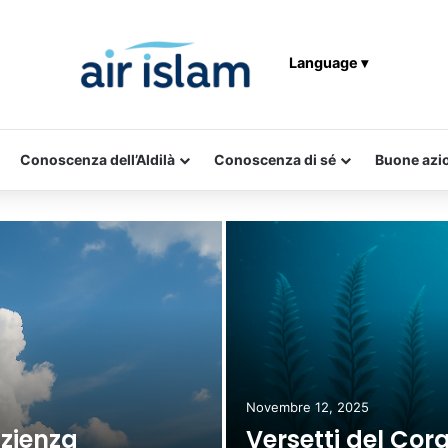
Language ▾
Conoscenza dell’Aldilà
Conoscenza di sé
Buone azi
Novembre 12, 2025
azienza
Versetti del Cor