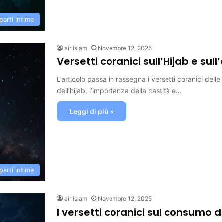
parti intime
air islam
Novembre 12, 2025
Versetti coranici sull’Hijab e su
L’articolo passa in rassegna i versetti coranici del
dell’hijab, l’importanza della castità e…
Leggi di più »
parti intime
air islam
Novembre 12, 2025
I versetti coranici sul consumo di 