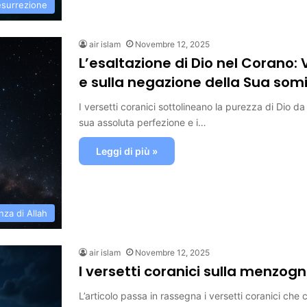
esurrezione
air islam
Novembre 12, 2025
L’esaltazione di Dio nel Corano: V
e sulla negazione della Sua som
I versetti coranici sottolineano la purezza di Dio d
sua assoluta perfezione e i…
Leggi di più »
za di Allah
air islam
Novembre 12, 2025
I versetti coranici sulla menzogna
L’articolo passa in rassegna i versetti coranici che