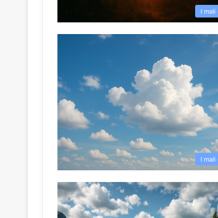
I mali
I mali