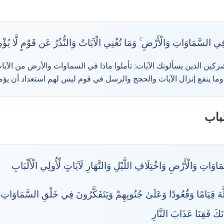
 السَّمَاوَاتِ وَالْأَرْضِ ۚ وَمَا تُغْنِي الْآيَاتُ وَالنُّذُرُ عَن قَوْمٍ لَّا يُؤْم
شركين الذين يسألونك الآيات: تأملوا ماذا في السماوات والأرض من الآيا
باب
وَاتِ وَالْأَرْضِ وَاخْتِلَافِ اللَّيْلِ وَالنَّهَارِ لَآيَاتٍ لِّأُولِي الْأَلْبَابِ
َّهَ قِيَامًا وَقُعُودًا وَعَلَىٰ جُنُوبِهِمْ وَيَتَفَكَّرُونَ فِي خَلْقِ السَّمَاوَاتِ وَ
َكَ فَقِنَا عَذَابَ النَّارِ