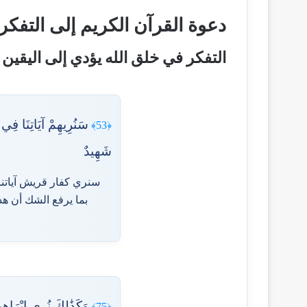
دعوة القرآن الكريم إلى التفكر 
التفكر في خلق الله يؤدي إلى اليقين
سَنُرِيهِمْ آيَاتِنَا فِي ال
﴿53﴾
شَهِيدٌ
سنري كفار قريش آياتنا 
بما يرفع الشك أن هذا
وَكَذَٰلِكَ نُرِي إِبْرَا
﴿75﴾