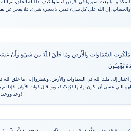
 المكذبين بالبعث: سيروا في الأرض فتأملوا كيف بدأ الله الخلق، ثم الله
عث والحساب، إن الله على كل شيء قدير، لا يعجزه شيء، فلا يعجز عن ب
 مَلَكُوتِ السَّمَاوَاتِ وَالْأَرْضِ وَمَا خَلَقَ اللَّهُ مِن شَيْءٍ وَأَنْ عَسَى
دَهُ يُؤْمِنُونَ
ظر اعتبار إلى ملك الله في السماوات والأرض، وينظروا إلى ما خلق الله 
م التي عسى أن تكون نهايتها قَرُبَتْ فيتوبوا قبل فوات الأوان، فإذا لم 
وعد ووعيد فبأي كتاب غيره يؤمنون؟!