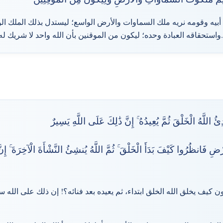
 أبيه وقومه نريه ملك السماوات والأرض الواسع؛ ليستدل بذلك الملك الو
واستحقاقه العبادة وحده؛ ليكون من الموقنين بأن الله واحد لا شريك له، وأنه قادر على كل شيء.
ِئُ اللَّهُ الْخَلْقَ ثُمَّ يُعِيدُهُ ۚ إِنَّ ذَٰلِكَ عَلَى اللَّهِ يَسِيرٌ
 فَانظُرُوا كَيْفَ بَدَأَ الْخَلْقَ ۚ ثُمَّ اللَّهُ يُنشِئُ النَّشْأَةَ الْآخِرَةَ ۚ إِنّ
ون كيف يخلق الله الخلق ابتداء، ثم يعيده بعد فنائه؟! إن ذلك على الله س