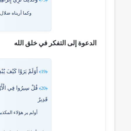
وكما أريناه ضلال
الدعوة إلى التفكر في خلق الله
أَوَلَمْ يَرَوْا كَيْفَ يُبْد
﴿19﴾
قُلْ سِيرُوا فِي الْأَرْضِ
﴿20﴾
قَدِيرٌ
أولم ير هؤلاء المكذب