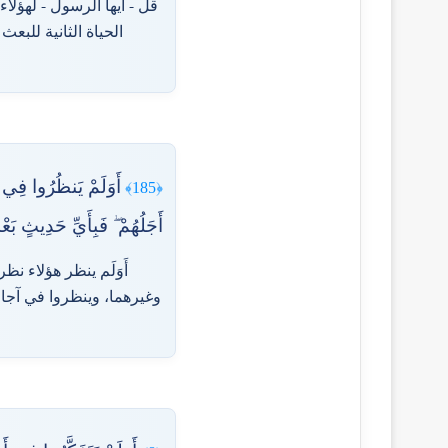
قل - أيها الرسول - لهؤلاء
الحياة الثانية للب
أَوَلَمْ يَنظُرُوا فِي
﴿185﴾
أَجَلُهُمْ ۖ فَبِأَيِّ حَدِيثٍ بَعْ
أَوَلَم ينظر هؤلاء ن
وغيرهما، وينظروا في آجاله