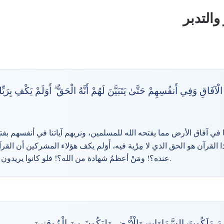
والتدبر
ْآفَاقِ وَفِي أَنفُسِهِمْ حَتَّىٰ يَتَبَيَّنَ لَهُمْ أَنَّهُ الْحَقُّ ۗ أَوَلَمْ يَكْفِ بِرَبّ
في آفاق الأرض مما يفتحه الله للمسلمين، ونريهم آياتنا في أنفسهم بف
 القرآن هو الحق الذي لا مِرْية فيه، أَوَلم يكف هؤلاء المشركين أن القر
عنده؟! ومَنْ أعظمُ شهادة من الله؟! فلو كانوا يريدون الحق لاكتفوا بشهادة ربهم.
هِيمَ مَلَكُوتَ السَّمَاوَاتِ وَالْأَرْضِ وَلِيَكُونَ مِنَ الْمُوقِنِينَ