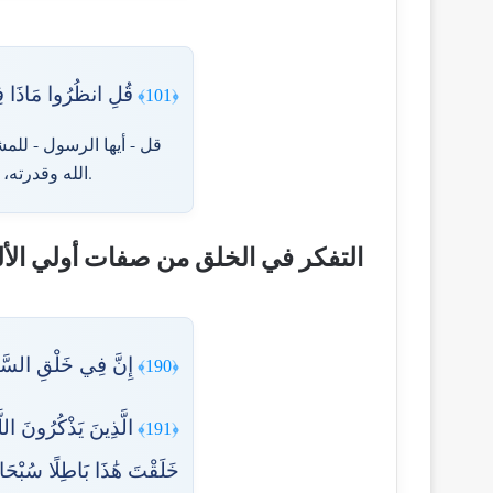
قُلِ انظُرُوا مَاذَا فِي
﴿101﴾
قل - أيها الرسول - للم
الله وقدرته، وما ينفع إنزال الآيات والحجج والرسل في قوم ليس لهم استعداد أن يؤمنوا؛ لإصرارهم على الكفر.
التفكر في الخلق من صفات أولي الأل
إِنَّ فِي خَلْقِ السَّمَا
﴿190﴾
الَّذِينَ يَذْكُرُونَ الل
﴿191﴾
خَلَقْتَ هَٰذَا بَاطِلًا سُبْحَان