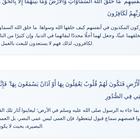
نفُسِهِم ۗ مَّا خَلَقَ اللَّهُ السَّمَاوَاتِ وَالْأَرْضَ وَمَا بَيْنَهُمَا إِلَّا بِالْحَقِّ 
َبِّهِمْ لَكَافِرُونَ
شركون المكذبون في أنفسهم كيف خلقها الله وسواها. ما خلق الله السما
يخلقهما عبثًا، وجعل لهما أجلًا محددًا لبقائهما في الدنيا، وإن كثيرًا من ال
لكافرون، لذلك فهم لا يستعدون للبعث بالعمل الصالح المرضي عند ربهم.
َرْضِ فَتَكُونَ لَهُمْ قُلُوبٌ يَعْقِلُونَ بِهَا أَوْ آذَانٌ يَسْمَعُونَ بِهَا ۖ فَإِنَّهَ
َّتِي فِي الصُّدُورِ
ن بما جاء به الرسول صلى الله عليه وسلم في الأرض؛ ليعاينوا آثار تلك ال
وا قصصهم سماع قبول ليتعظوا، فإن العمى ليس عمى البصر، بل العمى الم
البصيرة، بحيث لا يكون لصاحبه اعتبار ولا اتعاظ.