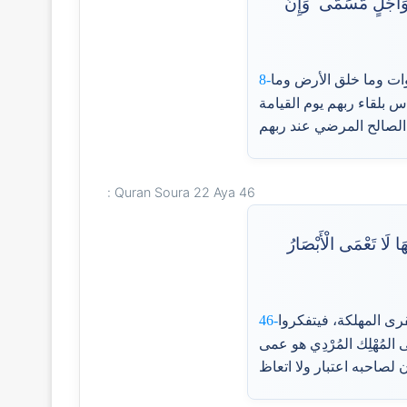
وَأَجَلٍ مُّسَمًّى ۗ وَإِنَّ
وات وما خلق الأرض وما
8-
ناس بلقاء ربهم يوم القيامة
Quran Soura 22 Aya 46 :
ا لَا تَعْمَى الْأَبْصَارُ
قرى المهلكة، فيتفكروا
46-
ُهْلِك المُرْدِي هو عمى