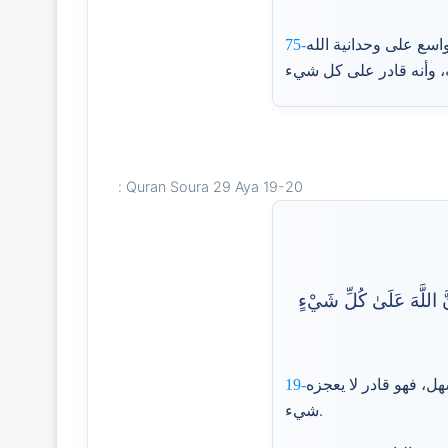
اسع على وحدانية الله
75-
Quran Soura 29 Aya 19-20 :
َ اللَّهَ عَلَىٰ كُلِّ شَيْءٍ
هل، فهو قادر لا يعجزه
19-
شيء.