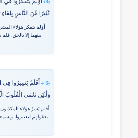
أَوَلَمْ يَتَفَكَّرُوا فِي أَ
﴿8﴾
كَثِيرًا مِّنَ النَّاسِ بِلِقَاءِ ر
أَوَلم يتفكر هؤلاء الم
بينهما إلا بالحق، فلم 
أَفَلَمْ يَسِيرُوا فِي الْأ
﴿46﴾
وَلَٰكِن تَعْمَى الْقُلُوبُ ال
أفلم يَسِرْ هؤلاء المكذبو
بعقولهم ليعتبروا، ويسمع