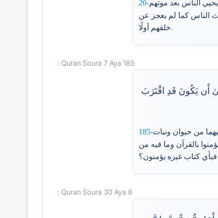
 يحيي الناس بعد موتهم
20-
عث الناس كما لم يعجز عن
خلقهم أولًا.
Quran Soura 7 Aya 185 :
ٰ أَن يَكُونَ قَدِ اقْتَرَبَ
فيهما من حيوان ونبات
185-
يؤمنوا بالقرآن وما فيه من
Quran Soura 30 Aya 8 :