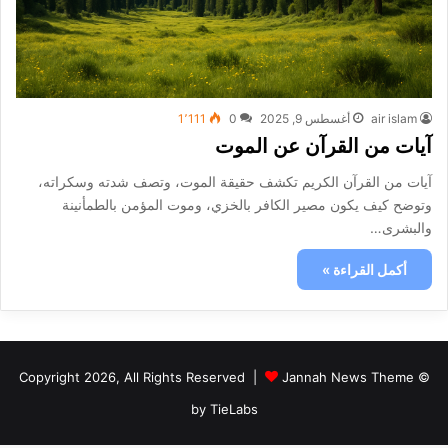
air islam
أغسطس 9, 2025
0
1٬111
آيات من القرآن عن الموت
آيات من القرآن الكريم تكشف حقيقة الموت، وتصف شدته وسكراته،
وتوضح كيف يكون مصير الكافر بالخزي، وموت المؤمن بالطمأنينة
والبشرى…
أكمل القراءة »
Jannah News Theme
© Copyright 2026, All Rights Reserved |
by TieLabs